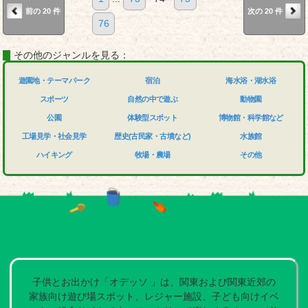
前の 20 件
次の 20 件
76
その他のジャンルを見る：
遊園地・テーマパーク
宿泊
海水浴・湖水浴
スポーツ
自然の中で遊ぶ
動物園
公園
体験型スポット
博物館・科学館など
工場見学・社会見学
歴史(古民家・古墳など)
水族館
ハイキング
牧場・農場
その他
子供とお出かけ「オデッソ 」は、関東および関東近郊の
家族向け遊び場スポット、レジャー施設、子ども向けイベ