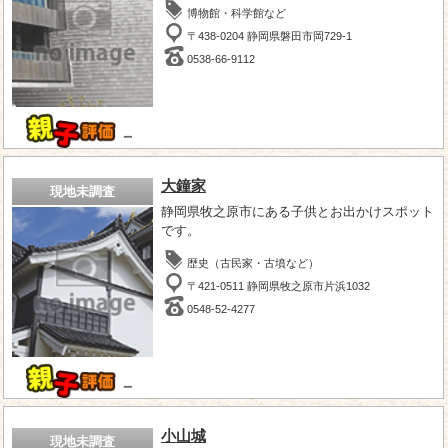
博物館・科学館など
〒438-0204 静岡県磐田市岡729-1
0538-66-9112
－
大鐘家
現地未調査
静岡県牧之原市にある子供とお出かけスポット
です。
歴史（古民家・古墳など）
〒421-0511 静岡県牧之原市片浜1032
0548-52-4277
－
小山城
現地未調査