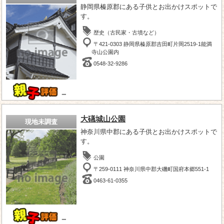
静岡県榛原郡にある子供とお出かけスポットで
す。
歴史（古民家・古墳など）
〒421-0303 静岡県榛原郡吉田町片岡2519-1能満
寺山公園内
0548-32-9286
－
大礒城山公園
現地未調査
神奈川県中郡にある子供とお出かけスポットで
す。
公園
〒259-0111 神奈川県中郡大磯町国府本郷551-1
0463-61-0355
－