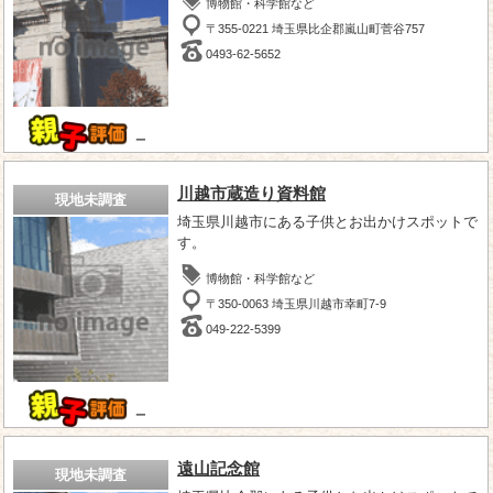
博物館・科学館など
〒355-0221 埼玉県比企郡嵐山町菅谷757
0493-62-5652
－
川越市蔵造り資料館
現地未調査
埼玉県川越市にある子供とお出かけスポットで
す。
博物館・科学館など
〒350-0063 埼玉県川越市幸町7-9
049-222-5399
－
遠山記念館
現地未調査