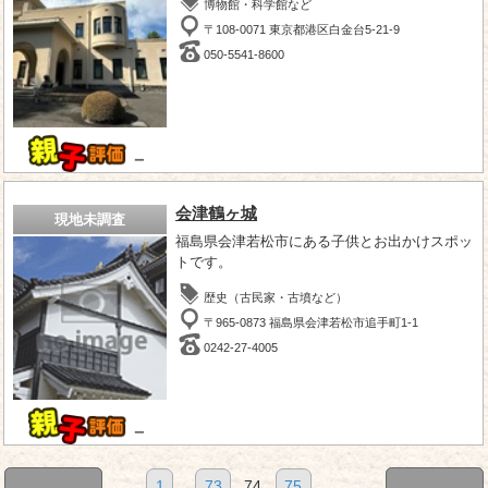
博物館・科学館など
〒108-0071 東京都港区白金台5-21-9
050-5541-8600
－
会津鶴ヶ城
現地未調査
福島県会津若松市にある子供とお出かけスポッ
トです。
歴史（古民家・古墳など）
〒965-0873 福島県会津若松市追手町1-1
0242-27-4005
－
1
...
73
74
75