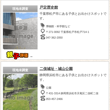
戸定歴史館
現地未調査
千葉県松戸市にある子供とお出かけスポットで
す。
博物館・科学館など
〒271-0092 千葉県松戸市松戸714-1
047-362-2050
－
二俣城址・城山公園
現地未調査
静岡県浜松市にある子供とお出かけスポットで
す。
公園
〒431-3314 静岡県浜松市天竜区二俣町二俣
053-457-2466