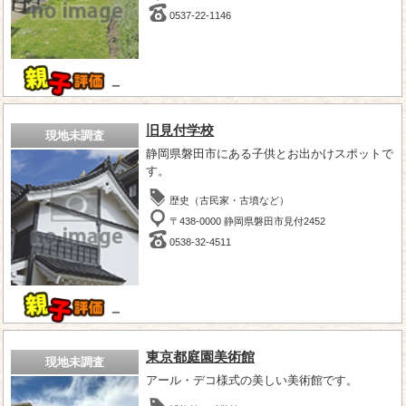
0537-22-1146
－
旧見付学校
現地未調査
静岡県磐田市にある子供とお出かけスポットで
す。
歴史（古民家・古墳など）
〒438-0000 静岡県磐田市見付2452
0538-32-4511
－
東京都庭園美術館
現地未調査
アール・デコ様式の美しい美術館です。