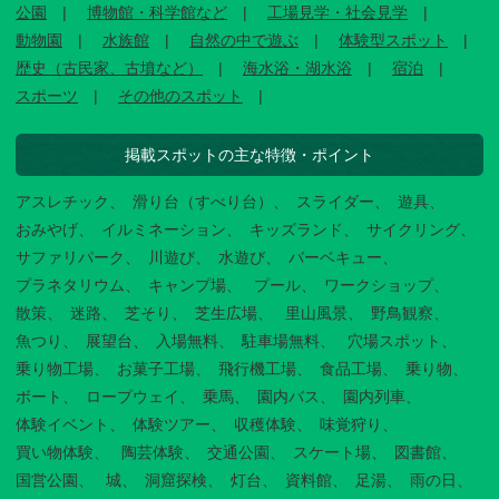
公園
博物館・科学館など
工場見学・社会見学
動物園
水族館
自然の中で遊ぶ
体験型スポット
歴史（古民家、古墳など）
海水浴・湖水浴
宿泊
スポーツ
その他のスポット
掲載スポットの主な特徴・ポイント
アスレチック
滑り台（すべり台）
スライダー
遊具
おみやげ
イルミネーション
キッズランド
サイクリング
サファリパーク
川遊び
水遊び
バーベキュー
プラネタリウム
キャンプ場
プール
ワークショップ
散策
迷路
芝そり
芝生広場
里山風景
野鳥観察
魚つり
展望台
入場無料
駐車場無料
穴場スポット
乗り物工場
お菓子工場
飛行機工場
食品工場
乗り物
ボート
ロープウェイ
乗馬
園内バス
園内列車
体験イベント
体験ツアー
収穫体験
味覚狩り
買い物体験
陶芸体験
交通公園
スケート場
図書館
国営公園
城
洞窟探検
灯台
資料館
足湯
雨の日