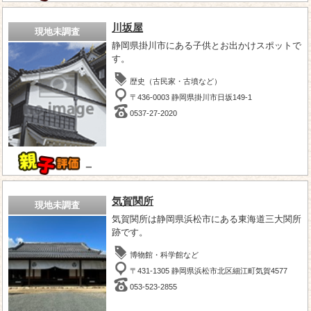
川坂屋
現地未調査
静岡県掛川市にある子供とお出かけスポットで
す。
歴史（古民家・古墳など）
〒436-0003 静岡県掛川市日坂149-1
0537-27-2020
－
気賀関所
現地未調査
気賀関所は静岡県浜松市にある東海道三大関所
跡です。
博物館・科学館など
〒431-1305 静岡県浜松市北区細江町気賀4577
053-523-2855