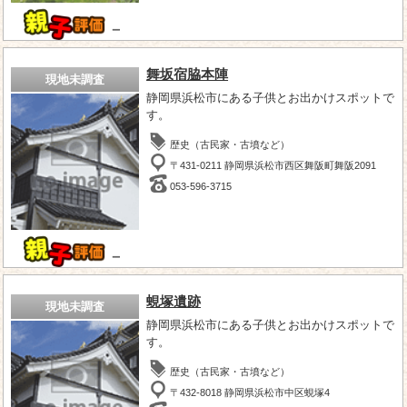
－
舞坂宿脇本陣
現地未調査
静岡県浜松市にある子供とお出かけスポットで
す。
歴史（古民家・古墳など）
〒431-0211 静岡県浜松市西区舞阪町舞阪2091
053-596-3715
－
蜆塚遺跡
現地未調査
静岡県浜松市にある子供とお出かけスポットで
す。
歴史（古民家・古墳など）
〒432-8018 静岡県浜松市中区蜆塚4