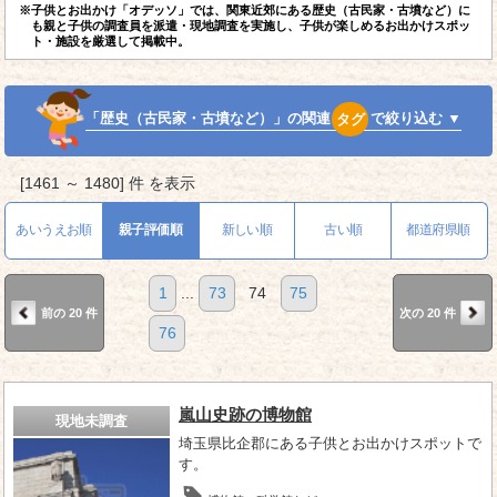
※子供とお出かけ「オデッソ」では、関東近郊にある歴史（古民家・古墳など）に
も親と子供の調査員を派遣・現地調査を実施し、子供が楽しめるお出かけスポッ
ト・施設を厳選して掲載中。
「歴史（古民家・古墳など）」の関連
タグ
で絞り込む ▼
[1461 ～ 1480] 件 を表示
あいうえお順
親子評価順
新しい順
古い順
都道府県順
1
...
73
74
75
前の 20 件
次の 20 件
76
嵐山史跡の博物館
現地未調査
埼玉県比企郡にある子供とお出かけスポットで
す。