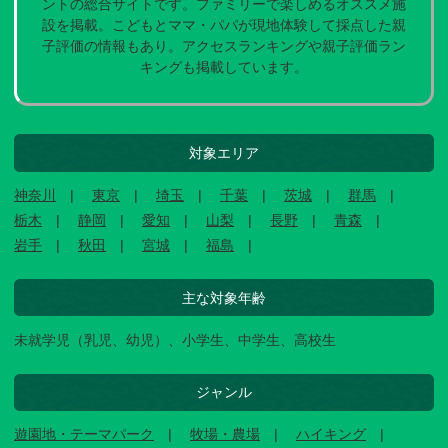
ントの総合サイトです。ファミリーで楽しめるオススメ施
設を掲載。こどもとママ・パパが現地体験して採点した親
子評価の情報もあり。アクセスランキングや親子評価ラン
キングも掲載しています。
対象エリア
神奈川
東京
埼玉
千葉
茨城
群馬
栃木
静岡
愛知
山梨
長野
青森
岩手
秋田
宮城
福島
主な対象年齢
未就学児（乳児、幼児）、小学生、中学生、高校生
ジャンル
遊園地・テーマパーク
牧場・農場
ハイキング