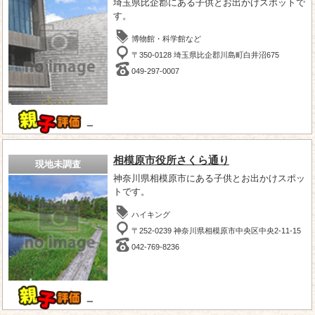
埼玉県比企郡にある子供とお出かけスポットで
す。
博物館・科学館など
〒350-0128 埼玉県比企郡川島町白井沼675
049-297-0007
－
相模原市役所さくら通り
現地未調査
神奈川県相模原市にある子供とお出かけスポッ
トです。
ハイキング
〒252-0239 神奈川県相模原市中央区中央2-11-15
042-769-8236
－