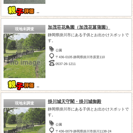
－
加茂荘花鳥園（加茂花菖蒲園）
現地未調査
静岡県掛川市にある子供とお出かけスポットで
す。
公園
〒436-0105 静岡県掛川市原里110
0537-26-1211
－
掛川城天守閣・掛川城御殿
現地未調査
静岡県掛川市にある子供とお出かけスポットで
す。
公園
〒436-0079 静岡県掛川市掛川1138-24