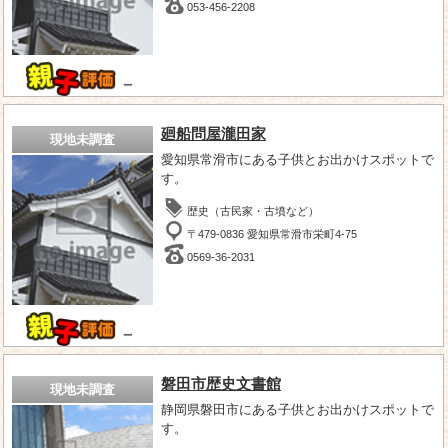
053-456-2208
－
廻船問屋瀧田家
現地未調査
愛知県常滑市にある子供とお出かけスポットで
す。
歴史（古民家・古墳など）
〒479-0836 愛知県常滑市栄町4-75
0569-36-2031
－
磐田市歴史文書館
現地未調査
静岡県磐田市にある子供とお出かけスポットで
す。