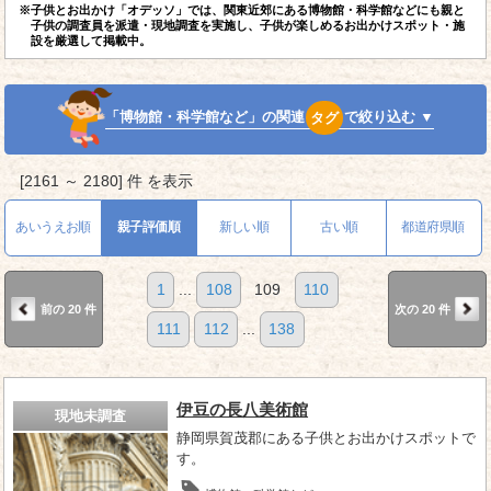
※子供とお出かけ「オデッソ」では、関東近郊にある博物館・科学館などにも親と
子供の調査員を派遣・現地調査を実施し、子供が楽しめるお出かけスポット・施
設を厳選して掲載中。
「博物館・科学館など」の関連
タグ
で絞り込む ▼
[2161 ～ 2180] 件 を表示
あいうえお順
親子評価順
新しい順
古い順
都道府県順
1
...
108
109
110
前の 20 件
次の 20 件
111
112
...
138
伊豆の長八美術館
現地未調査
静岡県賀茂郡にある子供とお出かけスポットで
す。