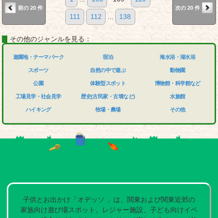
前の 20 件
次の 20 件
111
112
...
138
その他のジャンルを見る：
遊園地・テーマパーク
宿泊
海水浴・湖水浴
スポーツ
自然の中で遊ぶ
動物園
公園
体験型スポット
博物館・科学館など
工場見学・社会見学
歴史(古民家・古墳など)
水族館
ハイキング
牧場・農場
その他
子供とお出かけ「オデッソ 」は、関東および関東近郊の
家族向け遊び場スポット、レジャー施設、子ども向けイベ