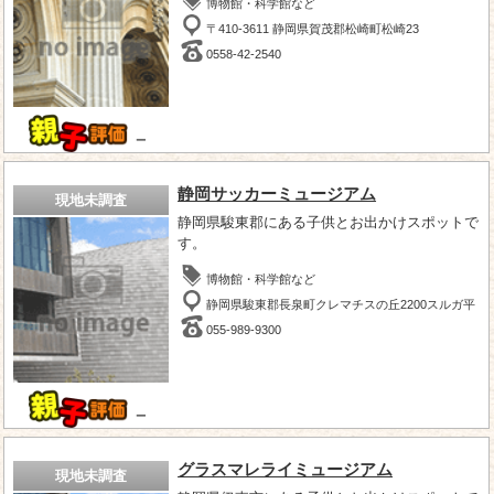
博物館・科学館など
〒410-3611 静岡県賀茂郡松崎町松崎23
0558-42-2540
－
静岡サッカーミュージアム
現地未調査
静岡県駿東郡にある子供とお出かけスポットで
す。
博物館・科学館など
静岡県駿東郡長泉町クレマチスの丘2200スルガ平
055-989-9300
－
グラスマレライミュージアム
現地未調査