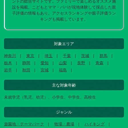
ントの総合サイトです。ファミリーで楽しめるオススメ施
設を掲載。こどもとママ・パパが現地体験して採点した親
子評価の情報もあり。アクセスランキングや親子評価ラン
キングも掲載しています。
対象エリア
神奈川
東京
埼玉
千葉
茨城
群馬
栃木
静岡
愛知
山梨
長野
青森
岩手
秋田
宮城
福島
主な対象年齢
未就学児（乳児、幼児）、小学生、中学生、高校生
ジャンル
遊園地・テーマパーク
牧場・農場
ハイキング