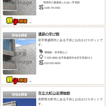
県県民の森森林ふれあい学習館
0195-78-2092
－
遺跡の学び館
現地未調査
岩手県盛岡市にある子供とお出かけスポットで
す。
博物館・科学館など
〒020-0866 岩手県盛岡市本宮字荒屋13-1
019-635-6600
－
市立大町山岳博物館
現地未調査
長野県大町市にある子供とお出かけスポットで
す。