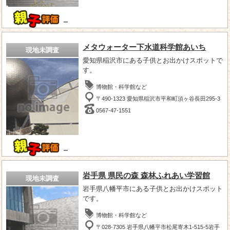
－
メタウォーター下水道科学館あいち
現地未調査
愛知県稲沢市にある子供とお出かけスポットで
す。
博物館・科学館など
〒490-1323 愛知県稲沢市平和町須ヶ谷長田295-3
0567-47-1551
－
岩手県 県民の森 森林ふれあい学習館
現地未調査
岩手県八幡平市にある子供とお出かけスポット
です。
博物館・科学館など
〒028-7305 岩手県八幡平市松尾寄木1-515-5岩手