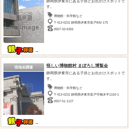
静岡県伊東市にある子供とお出かけスポットで
す。
博物館・科学館など
〒413-0231 静岡県伊東市富戸842-175
0557-33-6355
－
怪しい博物館村 まぼろし博覧会
現地未調査
静岡県伊東市にある子供とお出かけスポットで
す。
博物館・科学館など
〒413-0231 静岡県伊東市富戸字梅木平1310-1
0557-51-1127
－