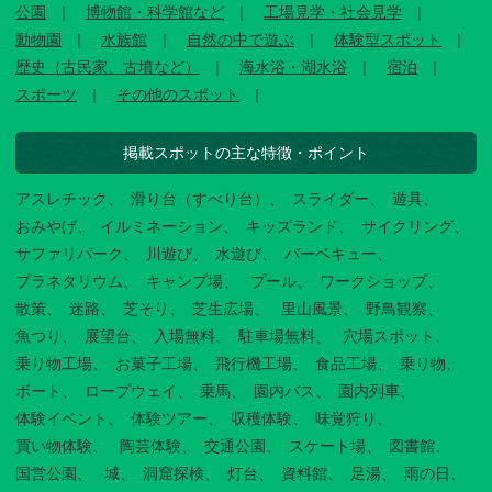
公園
博物館・科学館など
工場見学・社会見学
動物園
水族館
自然の中で遊ぶ
体験型スポット
歴史（古民家、古墳など）
海水浴・湖水浴
宿泊
スポーツ
その他のスポット
掲載スポットの主な特徴・ポイント
アスレチック
滑り台（すべり台）
スライダー
遊具
おみやげ
イルミネーション
キッズランド
サイクリング
サファリパーク
川遊び
水遊び
バーベキュー
プラネタリウム
キャンプ場
プール
ワークショップ
散策
迷路
芝そり
芝生広場
里山風景
野鳥観察
魚つり
展望台
入場無料
駐車場無料
穴場スポット
乗り物工場
お菓子工場
飛行機工場
食品工場
乗り物
ボート
ロープウェイ
乗馬
園内バス
園内列車
体験イベント
体験ツアー
収穫体験
味覚狩り
買い物体験
陶芸体験
交通公園
スケート場
図書館
国営公園
城
洞窟探検
灯台
資料館
足湯
雨の日