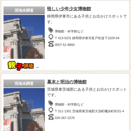
怪しい少年少女博物館
現地未調査
静岡県伊東市にある子供とお出かけスポットで
す。
博物館・科学館など
〒413-0231 静岡県伊東市富戸街道下1029-64
0557-51-8800
－
幕末と明治の博物館
現地未調査
茨城県東茨城郡にある子供とお出かけスポット
です。
博物館・科学館など
〒311-1301 茨城県東茨城郡大洗町磯浜町8231-4
029-267-2276