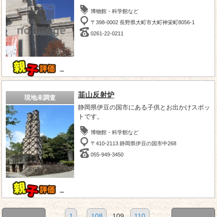
博物館・科学館など
〒398-0002 長野県大町市大町神栄町8056-1
0261-22-0211
－
韮山反射炉
現地未調査
静岡県伊豆の国市にある子供とお出かけスポッ
トです。
博物館・科学館など
〒410-2113 静岡県伊豆の国市中268
055-949-3450
－
1
...
108
109
110