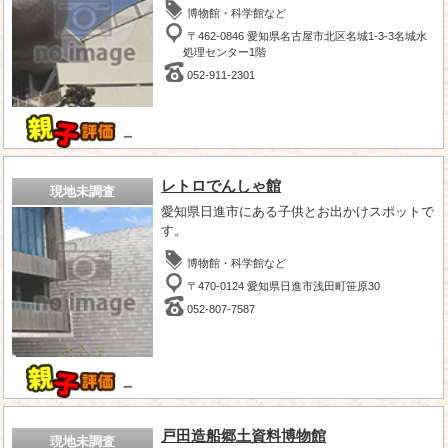
博物館・科学館など
〒462-0846 愛知県名古屋市北区名城1-3-3名城水
処理センター1階
052-911-2301
－
レトロでんしゃ館
現地未調査
愛知県日進市にある子供とお出かけスポットで
す。
博物館・科学館など
〒470-0124 愛知県日進市浅田町笹原30
052-807-7587
－
戸田造船郷土資料博物館
現地未調査