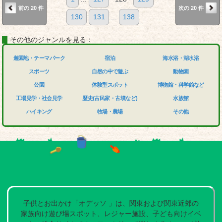
前の 20 件
次の 20 件
130
131
...
138
その他のジャンルを見る：
遊園地・テーマパーク
宿泊
海水浴・湖水浴
スポーツ
自然の中で遊ぶ
動物園
公園
体験型スポット
博物館・科学館など
工場見学・社会見学
歴史(古民家・古墳など)
水族館
ハイキング
牧場・農場
その他
子供とお出かけ「オデッソ 」は、関東および関東近郊の
家族向け遊び場スポット、レジャー施設、子ども向けイベ