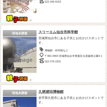
022-246-9153
－
スリーエム仙台市科学館
現地未調査
宮城県仙台市にある子供とお出かけスポットで
す。
博物館・科学館など
〒981-0903 宮城県仙台市青葉区台原森林公園4-1
022-276-2201
－
久慈琥珀博物館
現地未調査
岩手県久慈市にある子供とお出かけスポットで
す。