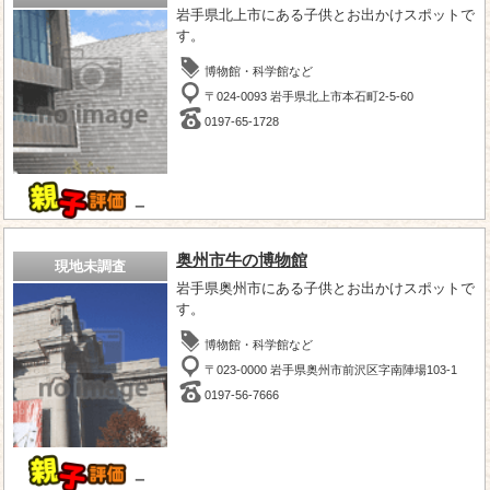
岩手県北上市にある子供とお出かけスポットで
す。
博物館・科学館など
〒024-0093 岩手県北上市本石町2-5-60
0197-65-1728
－
奥州市牛の博物館
現地未調査
岩手県奥州市にある子供とお出かけスポットで
す。
博物館・科学館など
〒023-0000 岩手県奥州市前沢区字南陣場103-1
0197-56-7666
－