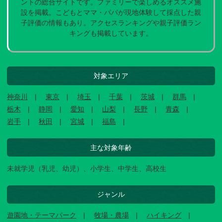
ントの総合サイトです。ファミリーで楽しめるオススメ施
設を掲載。こどもとママ・パパが現地体験して採点した親
子評価の情報もあり。アクセスランキングや親子評価ラン
キングも掲載しています。
対象エリア
神奈川
東京
埼玉
千葉
茨城
群馬
栃木
静岡
愛知
山梨
長野
青森
岩手
秋田
宮城
福島
主な対象年齢
未就学児（乳児、幼児）、小学生、中学生、高校生
ジャンル
遊園地・テーマパーク
牧場・農場
ハイキング