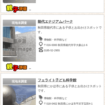
－
能代エナジアムパーク
現地未調査
秋田県能代市にある子供とお出かけスポットで
す。
博物館・科学館など
〒016-0000 秋田県能代市字大森山1-6
0185-52-2955
－
フェライト子ども科学館
現地未調査
秋田県にかほ市にある子供とお出かけスポット
です。
博物館・科学館など
〒018-0402 秋田県にかほ市平沢字宝田4-1