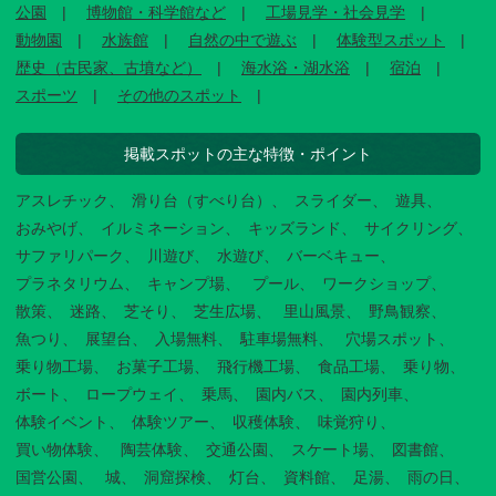
公園
博物館・科学館など
工場見学・社会見学
動物園
水族館
自然の中で遊ぶ
体験型スポット
歴史（古民家、古墳など）
海水浴・湖水浴
宿泊
スポーツ
その他のスポット
掲載スポットの主な特徴・ポイント
アスレチック
滑り台（すべり台）
スライダー
遊具
おみやげ
イルミネーション
キッズランド
サイクリング
サファリパーク
川遊び
水遊び
バーベキュー
プラネタリウム
キャンプ場
プール
ワークショップ
散策
迷路
芝そり
芝生広場
里山風景
野鳥観察
魚つり
展望台
入場無料
駐車場無料
穴場スポット
乗り物工場
お菓子工場
飛行機工場
食品工場
乗り物
ボート
ロープウェイ
乗馬
園内バス
園内列車
体験イベント
体験ツアー
収穫体験
味覚狩り
買い物体験
陶芸体験
交通公園
スケート場
図書館
国営公園
城
洞窟探検
灯台
資料館
足湯
雨の日