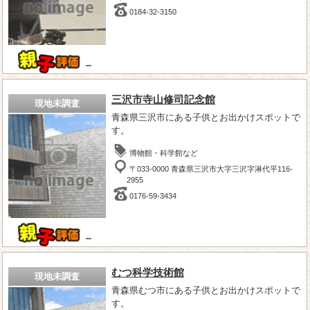
0184-32-3150
－
三沢市寺山修司記念館
現地未調査
青森県三沢市にある子供とお出かけスポットで
す。
博物館・科学館など
〒033-0000 青森県三沢市大字三沢字淋代平116-
2955
0176-59-3434
－
むつ科学技術館
現地未調査
青森県むつ市にある子供とお出かけスポットで
す。