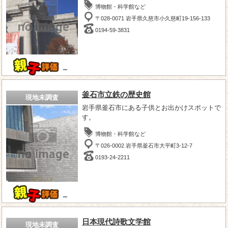
博物館・科学館など
〒028-0071 岩手県久慈市小久慈町19-156-133
0194-59-3831
－
釜石市立鉄の歴史館
現地未調査
岩手県釜石市にある子供とお出かけスポットで
す。
博物館・科学館など
〒026-0002 岩手県釜石市大平町3-12-7
0193-24-2211
－
日本現代詩歌文学館
現地未調査