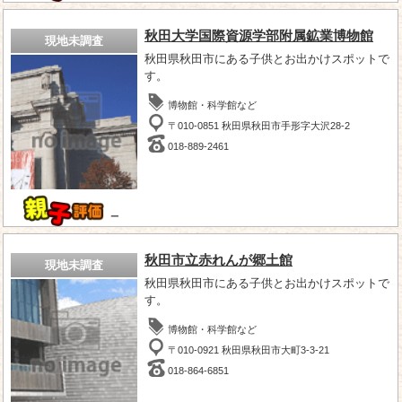
秋田大学国際資源学部附属鉱業博物館
現地未調査
秋田県秋田市にある子供とお出かけスポットで
す。
博物館・科学館など
〒010-0851 秋田県秋田市手形字大沢28-2
018-889-2461
－
秋田市立赤れんが郷土館
現地未調査
秋田県秋田市にある子供とお出かけスポットで
す。
博物館・科学館など
〒010-0921 秋田県秋田市大町3-3-21
018-864-6851