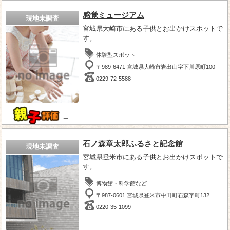
感覚ミュージアム
現地未調査
宮城県大崎市にある子供とお出かけスポットで
す。
体験型スポット
〒989-6471 宮城県大崎市岩出山字下川原町100
0229-72-5588
－
石ノ森章太郎ふるさと記念館
現地未調査
宮城県登米市にある子供とお出かけスポットで
す。
博物館・科学館など
〒987-0601 宮城県登米市中田町石森字町132
0220-35-1099