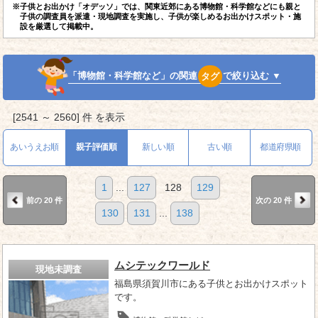
※子供とお出かけ「オデッソ」では、関東近郊にある博物館・科学館などにも親と
子供の調査員を派遣・現地調査を実施し、子供が楽しめるお出かけスポット・施
設を厳選して掲載中。
「博物館・科学館など」の関連
タグ
で絞り込む ▼
[2541 ～ 2560] 件 を表示
あいうえお順
親子評価順
新しい順
古い順
都道府県順
1
...
127
128
129
前の 20 件
次の 20 件
130
131
...
138
ムシテックワールド
現地未調査
福島県須賀川市にある子供とお出かけスポット
です。