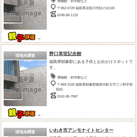
博物館・科学館など
〒962-0728 福島県須賀川市虹の台100
0248-89-1120
－
野口英世記念館
現地未調査
福島県耶麻郡にある子供とお出かけスポットで
す。
博物館・科学館など
〒969-3100 福島県耶麻郡猪苗代町大字三ツ和字前
田81
0242-85-7867
－
いわき市アンモナイトセンター
現地未調査