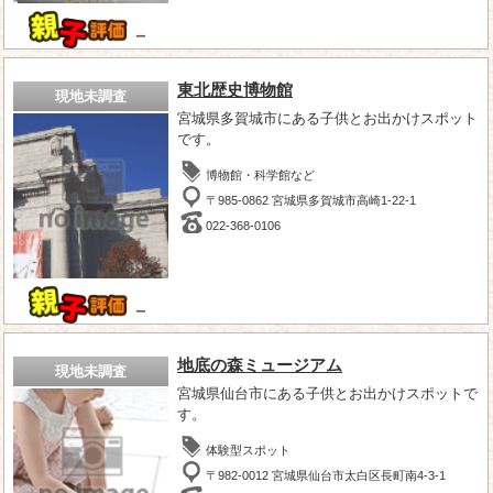
－
東北歴史博物館
現地未調査
宮城県多賀城市にある子供とお出かけスポット
です。
博物館・科学館など
〒985-0862 宮城県多賀城市高崎1-22-1
022-368-0106
－
地底の森ミュージアム
現地未調査
宮城県仙台市にある子供とお出かけスポットで
す。
体験型スポット
〒982-0012 宮城県仙台市太白区長町南4-3-1