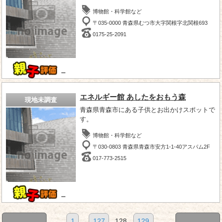
博物館・科学館など
〒035-0000 青森県むつ市大字関根字北関根693
0175-25-2091
－
エネルギー館 あしたをおもう森
現地未調査
青森県青森市にある子供とお出かけスポットで
す。
博物館・科学館など
〒030-0803 青森県青森市安方1-1-40アスパム2F
017-773-2515
－
1
...
127
128
129