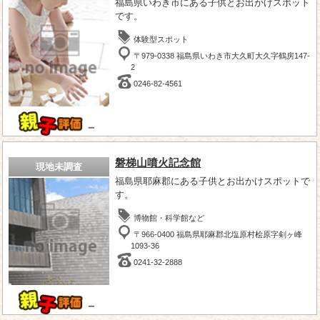
福島県いわき市にある子供とお出かけスポット
です。
体験型スポット
〒979-0338 福島県いわき市大久町大久字鶴房147-
2
0246-82-4561
－
磐梯山噴火記念館
現地未調査
福島県耶麻郡にある子供とお出かけスポットで
す。
博物館・科学館など
〒966-0400 福島県耶麻郡北塩原村桧原字剣ヶ峰
1093-36
0241-32-2888
－