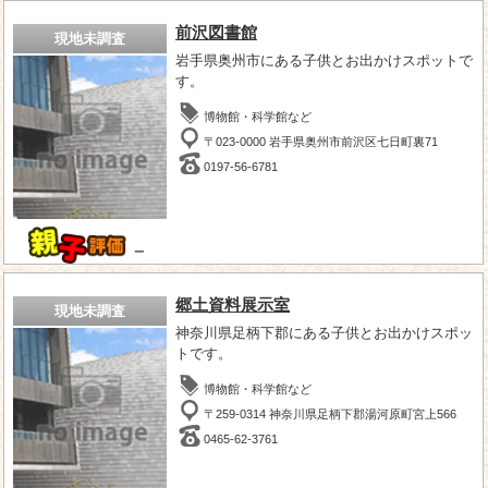
前沢図書館
現地未調査
岩手県奥州市にある子供とお出かけスポットで
す。
博物館・科学館など
〒023-0000 岩手県奥州市前沢区七日町裏71
0197-56-6781
－
郷土資料展示室
現地未調査
神奈川県足柄下郡にある子供とお出かけスポッ
トです。
博物館・科学館など
〒259-0314 神奈川県足柄下郡湯河原町宮上566
0465-62-3761