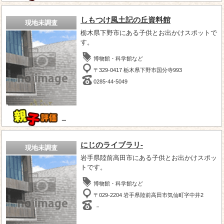
しもつけ風土記の丘資料館
現地未調査
栃木県下野市にある子供とお出かけスポットで
す。
博物館・科学館など
〒329-0417 栃木県下野市国分寺993
0285-44-5049
－
にじのライブラリ-
現地未調査
岩手県陸前高田市にある子供とお出かけスポッ
トです。
博物館・科学館など
〒029-2204 岩手県陸前高田市気仙町字中井2
－