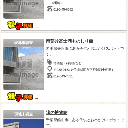
5番地1
0198-45-6882
－
南部片富士湖ものしり館
現地未調査
岩手県盛岡市にある子供とお出かけスポットで
す。
博物館・科学館など
〒020-0123 岩手県盛岡市下厨川四十四田1
019-643-7831
－
渚の博物館
現地未調査
千葉県館山市にある子供とお出かけスポットで
す。