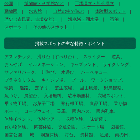
公園
博物館・科学館など
工場見学・社会見学
動物園
水族館
自然の中で遊ぶ
体験型スポット
歴史（古民家、古墳など）
海水浴・湖水浴
宿泊
スポーツ
その他のスポット
掲載スポットの主な特徴・ポイント
アスレチック
滑り台（すべり台）
スライダー
遊具
おみやげ
イルミネーション
キッズランド
サイクリング
サファリパーク
川遊び
水遊び
バーベキュー
プラネタリウム
キャンプ場
プール
ワークショップ
散策
迷路
芝そり
芝生広場
里山風景
野鳥観察
魚つり
展望台
入場無料
駐車場無料
穴場スポット
乗り物工場
お菓子工場
飛行機工場
食品工場
乗り物
ボート
ロープウェイ
乗馬
園内バス
園内列車
体験イベント
体験ツアー
収穫体験
味覚狩り
買い物体験
陶芸体験
交通公園
スケート場
図書館
国営公園
城
洞窟探検
灯台
資料館
足湯
雨の日