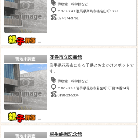
博物館・科学館など
〒370-3341 群馬県高崎市榛名山町138-1
027-374-9761
－
花巻市立図書館
現地未調査
岩手県花巻市にある子供とお出かけスポットで
す。
博物館・科学館など
〒025-0097 岩手県花巻市若葉町3丁目16番24号
0198-23-5334
－
桐生絹撚記念館
現地未調査