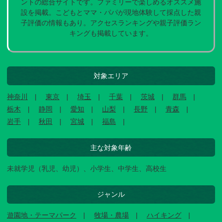
ントの総合サイトです。ファミリーで楽しめるオススメ施
設を掲載。こどもとママ・パパが現地体験して採点した親
子評価の情報もあり。アクセスランキングや親子評価ラン
キングも掲載しています。
対象エリア
神奈川
東京
埼玉
千葉
茨城
群馬
栃木
静岡
愛知
山梨
長野
青森
岩手
秋田
宮城
福島
主な対象年齢
未就学児（乳児、幼児）、小学生、中学生、高校生
ジャンル
遊園地・テーマパーク
牧場・農場
ハイキング