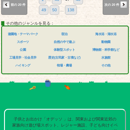
前の 20 件
次の 20 件
49
50
...
138
その他のジャンルを見る：
遊園地・テーマパーク
宿泊
海水浴・湖水浴
スポーツ
自然の中で遊ぶ
動物園
公園
体験型スポット
博物館・科学館など
工場見学・社会見学
歴史(古民家・古墳など)
水族館
ハイキング
牧場・農場
その他
子供とお出かけ「オデッソ 」は、関東および関東近郊の
家族向け遊び場スポット、レジャー施設、子ども向けイベ