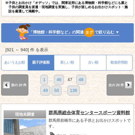
※子供とお出かけ「オデッソ」では、関東近郊にある博物館・科学館などにも親と
子供の調査員を派遣・現地調査を実施し、子供が楽しめるお出かけスポット・施
設を厳選して掲載中。
「博物館・科学館など」の関連
タグ
で絞り込む ▼
[921 ～ 940] 件 を表示
あいうえお順
親子評価順
新しい順
古い順
都道府県順
1
...
46
47
48
前の 20 件
次の 20 件
49
50
...
138
群馬県総合体育センタースポーツ資料館
現地未調査
群馬県前橋市にある子供とお出かけスポットで
す。