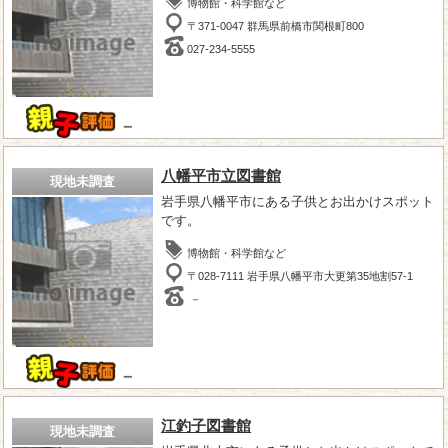
博物館・科学館など
〒371-0047 群馬県前橋市関根町800
027-234-5555
－
八幡平市立図書館
現地未調査
岩手県八幡平市にある子供とお出かけスポット
です。
博物館・科学館など
〒028-7111 岩手県八幡平市大更第35地割57-1
－
－
江釣子図書館
現地未調査