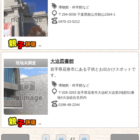
博物館・科学館など
〒294-0036 千葉県館山市館山1564-1
0470-23-5212
－
大迫図書館
現地未調査
岩手県花巻市にある子供とお出かけスポットで
す。
博物館・科学館など
〒028-3203 岩手県花巻市大迫町大迫第2地割51番
地4大迫総合支所内
0198-48-2244
－
1
...
46
47
48