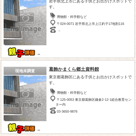
岩手県北上市にある子供とお出かけスポットで
す。
博物館・科学館など
〒024-0071 岩手県北上市上江釣子17地割116
－
－
葛飾かまくら郷土資料館
現地未調査
東京都葛飾区にある子供とお出かけスポットで
す。
博物館・科学館など
〒125-0053 東京都葛飾区鎌倉2-12-1総合教育セン
ター内
03-3650-9876
－