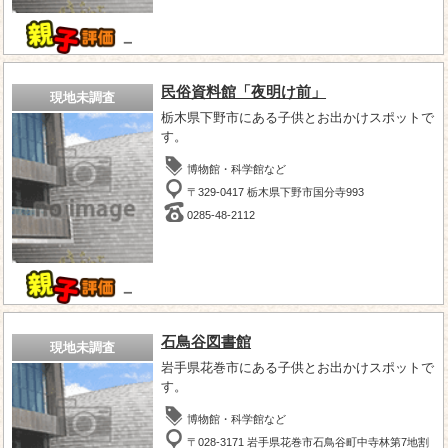
－
民俗資料館「夜明け前」
現地未調査
栃木県下野市にある子供とお出かけスポットで
す。
博物館・科学館など
〒329-0417 栃木県下野市国分寺993
0285-48-2112
－
石鳥谷図書館
現地未調査
岩手県花巻市にある子供とお出かけスポットで
す。
博物館・科学館など
〒028-3171 岩手県花巻市石鳥谷町中寺林第7地割