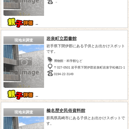
－
－
岩泉町立図書館
現地未調査
岩手県下閉伊郡にある子供とお出かけスポット
です。
博物館・科学館など
〒027-0501 岩手県下閉伊郡岩泉町岩泉字松橋21-1
0194-22-3149
－
榛名歴史民俗資料館
現地未調査
群馬県高崎市にある子供とお出かけスポットで
す。