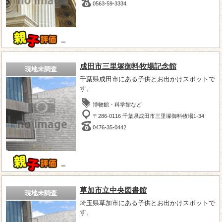
0563-59-3334
－
成田市三里塚御料牧場記念館
現地未調査
千葉県成田市にある子供とお出かけスポットで
す。
博物館・科学館など
〒286-0116 千葉県成田市三里塚御料牧場1-34
0476-35-0442
－
草加市立中央図書館
現地未調査
埼玉県草加市にある子供とお出かけスポットで
す。