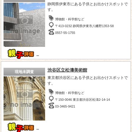
静岡県伊東市にある子供とお出かけスポットで
す。
博物館・科学館など
〒413-0232 静岡県伊東市八幡野1353-58
0557-55-1755
－
渋谷区立松濤美術館
現地未調査
東京都渋谷区にある子供とお出かけスポットで
す。
博物館・科学館など
〒150-0046 東京都渋谷区松濤2-14-14
03-3465-9421
－