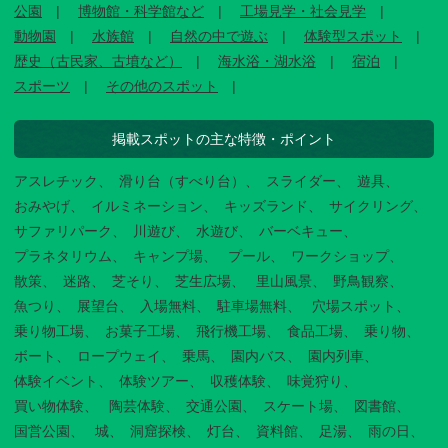
公園
博物館・科学館など
工場見学・社会見学
動物園
水族館
自然の中で遊ぶ
体験型スポット
歴史（古民家、古墳など）
海水浴・湖水浴
宿泊
スポーツ
その他のスポット
掲載スポットの主な特徴・ポイント
アスレチック
滑り台（すべり台）
スライダー
遊具
おみやげ
イルミネーション
キッズランド
サイクリング
サファリパーク
川遊び
水遊び
バーベキュー
プラネタリウム
キャンプ場
プール
ワークショップ
散策
迷路
芝そり
芝生広場
里山風景
野鳥観察
魚つり
展望台
入場無料
駐車場無料
穴場スポット
乗り物工場
お菓子工場
飛行機工場
食品工場
乗り物
ボート
ロープウェイ
乗馬
園内バス
園内列車
体験イベント
体験ツアー
収穫体験
味覚狩り
買い物体験
陶芸体験
交通公園
スケート場
図書館
国営公園
城
洞窟探検
灯台
資料館
足湯
雨の日