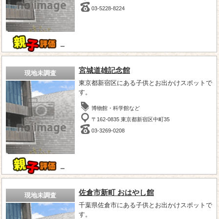
03-5228-8224
－
宮城道雄記念館
現地未調査
東京都新宿区にある子供とお出かけスポットで
す。
博物館・科学館など
〒162-0835 東京都新宿区中町35
03-3269-0208
－
佐倉市新町 おはやし館
現地未調査
千葉県佐倉市にある子供とお出かけスポットで
す。