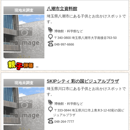
八潮市立資料館
現地未調査
埼玉県八潮市にある子供とお出かけスポットで
す。
博物館・科学館など
〒340-0800 埼玉県八潮市大字南後谷763-50
048-997-6666
－
SKIPシティ 彩の国ビジュアルプラザ
現地未調査
埼玉県川口市にある子供とお出かけスポットで
す。
博物館・科学館など
〒333-0844 埼玉県川口市上青木3-12-63彩の国ビ
ジュアルプラザ
048-264-7777