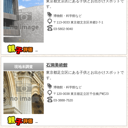
東京都文京区にある子供とお出かけスポットで
す。
博物館・科学館など
〒113-0033 東京都文京区本郷2-7-1
03-5802-9040
－
石洞美術館
現地未調査
東京都足立区にある子供とお出かけスポットで
す。
博物館・科学館など
〒120-0038 東京都足立区千住橋戸町23
03-3888-7520
－