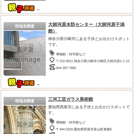
－
大師河原水防センター（大師河原干潟
現地未調査
館）
神奈川県川崎市にある子供とお出かけスポット
です。
博物館・科学館など
〒210-0811 神奈川県川崎市川崎区大師河原1-1-15
044-287-7882
－
三河工芸ガラス美術館
現地未調査
愛知県西尾市にある子供とお出かけスポットで
す。
博物館・科学館など
〒444-0326 愛知県西尾市富山町東郷5