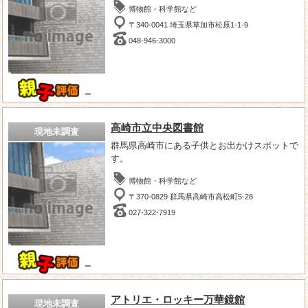
博物館・科学館など
〒340-0041 埼玉県草加市松原1-1-9
048-946-3000
－
高崎市立中央図書館
現地未調査
群馬県高崎市にある子供とお出かけスポットで
す。
博物館・科学館など
〒370-0829 群馬県高崎市高松町5-28
027-322-7919
－
アトリエ・ロッキー万華鏡館
現地未調査