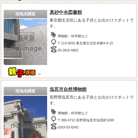
真砂中央図書館
現地未調査
東京都文京区にある子供とお出かけスポットで
す。
博物館・科学館など
〒113-0033 東京都文京区本郷4-8-15
03-3815-6801
－
塩尻市自然博物館
現地未調査
長野県塩尻市にある子供とお出かけスポットで
す。
博物館・科学館など
〒399-0712 長野県塩尻市塩尻町1090
0263-53-6342