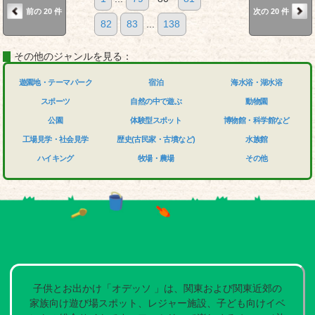
前の 20 件
次の 20 件
82
83
...
138
その他のジャンルを見る：
遊園地・テーマパーク
宿泊
海水浴・湖水浴
スポーツ
自然の中で遊ぶ
動物園
公園
体験型スポット
博物館・科学館など
工場見学・社会見学
歴史(古民家・古墳など)
水族館
ハイキング
牧場・農場
その他
子供とお出かけ「オデッソ 」は、関東および関東近郊の
家族向け遊び場スポット、レジャー施設、子ども向けイベ