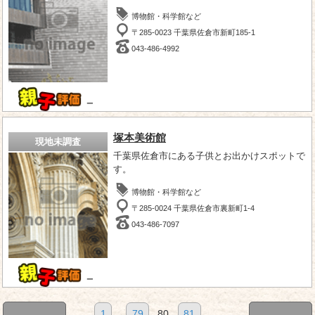
博物館・科学館など
〒285-0023 千葉県佐倉市新町185-1
043-486-4992
－
塚本美術館
現地未調査
千葉県佐倉市にある子供とお出かけスポットで
す。
博物館・科学館など
〒285-0024 千葉県佐倉市裏新町1-4
043-486-7097
－
1
...
79
80
81