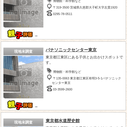
博物館・科学館など
〒319-3500 茨城県久慈郡大子町大字左貫1920
0295-78-0511
－
パナソニックセンター東京
現地未調査
東京都江東区にある子供とお出かけスポットで
す。
博物館・科学館など
〒135-0063 東京都江東区有明3-5-1パナソニック
センター東京
03-3599-2600
－
東京都水道歴史館
現地未調査