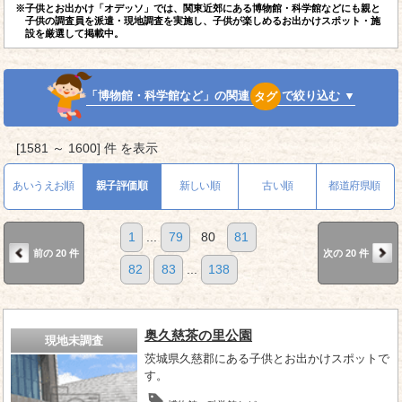
※子供とお出かけ「オデッソ」では、関東近郊にある博物館・科学館などにも親と
子供の調査員を派遣・現地調査を実施し、子供が楽しめるお出かけスポット・施
設を厳選して掲載中。
「博物館・科学館など」の関連
タグ
で絞り込む ▼
[1581 ～ 1600] 件 を表示
あいうえお順
親子評価順
新しい順
古い順
都道府県順
1
...
79
80
81
前の 20 件
次の 20 件
82
83
...
138
奥久慈茶の里公園
現地未調査
茨城県久慈郡にある子供とお出かけスポットで
す。