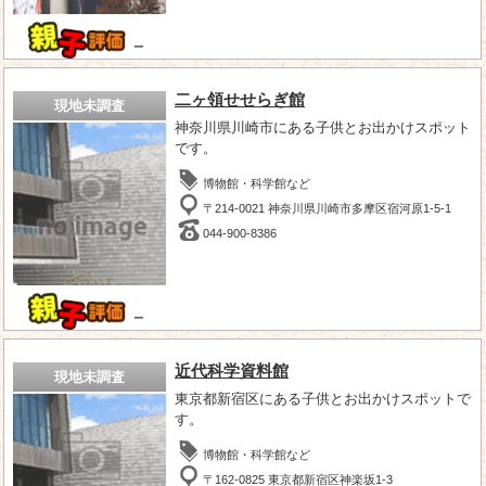
－
二ヶ領せせらぎ館
現地未調査
神奈川県川崎市にある子供とお出かけスポット
です。
博物館・科学館など
〒214-0021 神奈川県川崎市多摩区宿河原1-5-1
044-900-8386
－
近代科学資料館
現地未調査
東京都新宿区にある子供とお出かけスポットで
す。
博物館・科学館など
〒162-0825 東京都新宿区神楽坂1-3