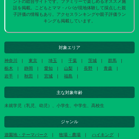
ントの総合サイトです。ファミリーで楽しめるオススメ施
設を掲載。こどもとママ・パパが現地体験して採点した親
子評価の情報もあり。アクセスランキングや親子評価ラン
キングも掲載しています。
対象エリア
神奈川
東京
埼玉
千葉
茨城
群馬
栃木
静岡
愛知
山梨
長野
青森
岩手
秋田
宮城
福島
主な対象年齢
未就学児（乳児、幼児）、小学生、中学生、高校生
ジャンル
遊園地・テーマパーク
牧場・農場
ハイキング