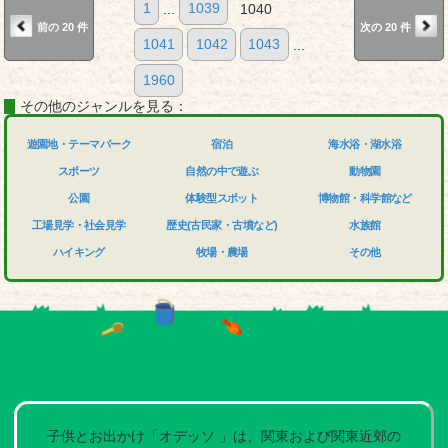
1
...
1039
1040
前の 20 件
次の 20 件
1041
1042
1043
...
1960
その他のジャンルを見る：
遊園地・テーマパーク
宿泊
海水浴・湖水浴
スポーツ
自然の中で遊ぶ
動物園
公園
体験型スポット
博物館・科学館など
工場見学・社会見学
歴史(古民家・古墳など)
水族館
ハイキング
牧場・農場
その他
子供とお出かけ「オデッソ 」は、関東および関東近郊の