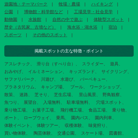
遊園地・テーマパーク
牧場・農場
ハイキング
公園
博物館・科学館など
工場見学・社会見学
動物園
水族館
自然の中で遊ぶ
体験型スポット
歴史（古民家、古墳など）
海水浴・湖水浴
宿泊
スポーツ
その他のスポット
掲載スポットの主な特徴・ポイント
アスレチック
滑り台（すべり台）
スライダー
遊具
おみやげ
イルミネーション
キッズランド
サイクリング
サファリパーク
川遊び
水遊び
バーベキュー
プラネタリウム
キャンプ場
プール
ワークショップ
散策
迷路
芝そり
芝生広場
里山風景
野鳥観察
魚つり
展望台
入場無料
駐車場無料
穴場スポット
乗り物工場
お菓子工場
飛行機工場
食品工場
乗り物
ボート
ロープウェイ
乗馬
園内バス
園内列車
体験イベント
体験ツアー
収穫体験
味覚狩り
買い物体験
陶芸体験
交通公園
スケート場
図書館