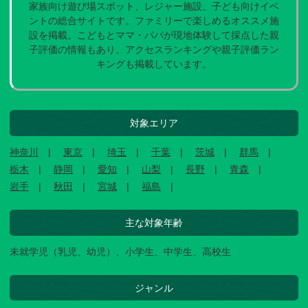
家族向け遊び場スポット、レジャー施設、子ども向けイベ
ントの総合サイトです。ファミリーで楽しめるオススメ施
設を掲載。こどもとママ・パパが現地体験して採点した親
子評価の情報もあり。アクセスランキングや親子評価ラン
キングも掲載しています。
対象エリア
神奈川
東京
埼玉
千葉
茨城
群馬
栃木
静岡
愛知
山梨
長野
青森
岩手
秋田
宮城
福島
主な対象年齢
未就学児（乳児、幼児）、小学生、中学生、高校生
ジャンル