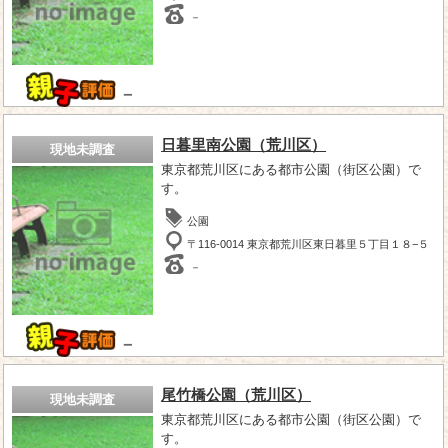
－
－
日暮里南公園（荒川区）
現地未調査
東京都荒川区にある都市公園（街区公園）で
す。
公園
〒116-0014 東京都荒川区東日暮里５丁目１８−５
－
－
尾竹橋公園（荒川区）
現地未調査
東京都荒川区にある都市公園（街区公園）で
す。