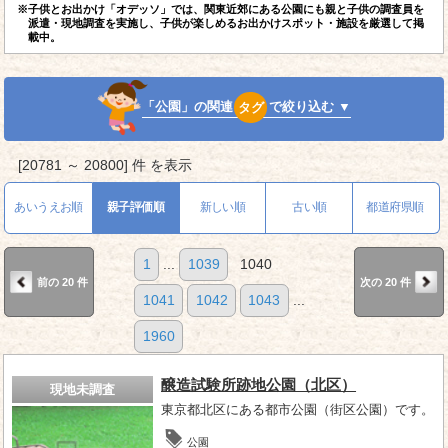
※子供とお出かけ「オデッソ」では、関東近郊にある公園にも親と子供の調査員を
派遣・現地調査を実施し、子供が楽しめるお出かけスポット・施設を厳選して掲
載中。
「公園」の関連
タグ
で絞り込む ▼
[20781 ～ 20800] 件 を表示
あいうえお順
親子評価順
新しい順
古い順
都道府県順
1
...
1039
1040
前の 20 件
次の 20 件
1041
1042
1043
...
1960
醸造試験所跡地公園（北区）
現地未調査
東京都北区にある都市公園（街区公園）です。
公園