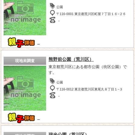
公園
〒116-0001 東京都荒川区町屋７丁目１６−２６
－
－
熊野前公園（荒川区）
現地未調査
東京都荒川区にある都市公園（街区公園）で
す。
公園
〒116-0012 東京都荒川区東尾久８丁目１−３
－
－
瑞光公園（荒川区）