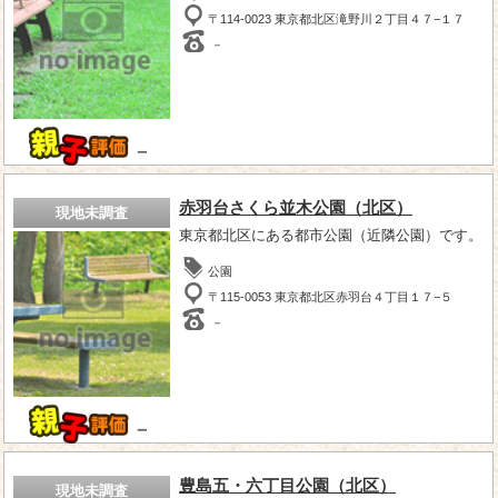
〒114-0023 東京都北区滝野川２丁目４７−１７
－
－
赤羽台さくら並木公園（北区）
現地未調査
東京都北区にある都市公園（近隣公園）です。
公園
〒115-0053 東京都北区赤羽台４丁目１７−５
－
－
豊島五・六丁目公園（北区）
現地未調査