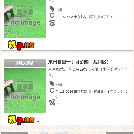
す。
公園
〒116-0002 東京都荒川区荒川５丁目４１−１
－
－
東日暮里一丁目公園（荒川区）
現地未調査
東京都荒川区にある都市公園（街区公園）で
す。
公園
〒116-0014 東京都荒川区東日暮里１丁目１７−２
０
－
－