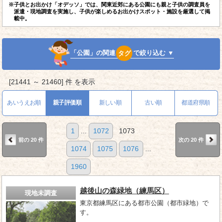
※子供とお出かけ「オデッソ」では、関東近郊にある公園にも親と子供の調査員を
派遣・現地調査を実施し、子供が楽しめるお出かけスポット・施設を厳選して掲
載中。
「公園」の関連
タグ
で絞り込む ▼
[21441 ～ 21460] 件 を表示
あいうえお順
親子評価順
新しい順
古い順
都道府県順
1
...
1072
1073
前の 20 件
次の 20 件
1074
1075
1076
...
1960
越後山の森緑地（練馬区）
現地未調査
東京都練馬区にある都市公園（都市緑地）で
す。