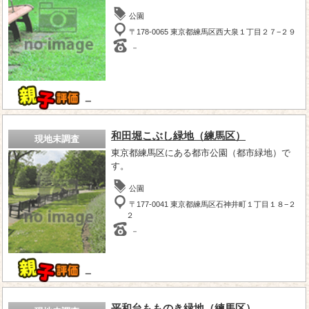
公園
〒178-0065 東京都練馬区西大泉１丁目２７−２９
－
－
和田堀こぶし緑地（練馬区）
現地未調査
東京都練馬区にある都市公園（都市緑地）で
す。
公園
〒177-0041 東京都練馬区石神井町１丁目１８−２
２
－
－
平和台もものき緑地（練馬区）