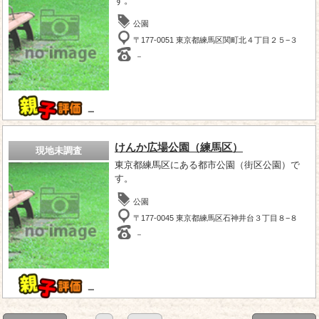
す。
公園
〒177-0051 東京都練馬区関町北４丁目２５−３
－
－
けんか広場公園（練馬区）
現地未調査
東京都練馬区にある都市公園（街区公園）で
す。
公園
〒177-0045 東京都練馬区石神井台３丁目８−８
－
－