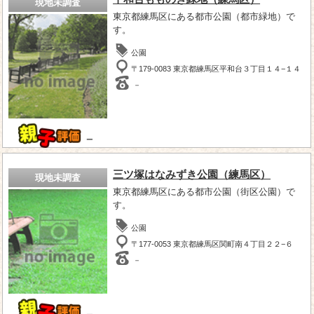
現地未調査
東京都練馬区にある都市公園（都市緑地）で
す。
公園
〒179-0083 東京都練馬区平和台３丁目１４−１４
－
－
三ツ塚はなみずき公園（練馬区）
現地未調査
東京都練馬区にある都市公園（街区公園）で
す。
公園
〒177-0053 東京都練馬区関町南４丁目２２−６
－