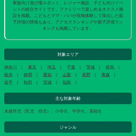
家族向け遊び場スポット、レジャー施設、子ども向けイベ
ントの総合サイトです。ファミリーで楽しめるオススメ施
設を掲載。こどもとママ・パパが現地体験して採点した親
子評価の情報もあり。アクセスランキングや親子評価ラン
キングも掲載しています。
対象エリア
神奈川
東京
埼玉
千葉
茨城
群馬
栃木
静岡
愛知
山梨
長野
青森
岩手
秋田
宮城
福島
主な対象年齢
未就学児（乳児、幼児）、小学生、中学生、高校生
ジャンル