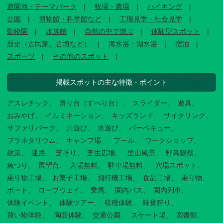
遊園地・テーマパーク
牧場・農場
ハイキング
公園
博物館・科学館など
工場見学・社会見学
動物園
水族館
自然の中で遊ぶ
体験型スポット
歴史（古民家、古墳など）
海水浴・湖水浴
宿泊
スポーツ
その他のスポット
掲載スポットの主な特徴・ポイント
アスレチック
滑り台（すべり台）
スライダー
遊具
おみやげ
イルミネーション
キッズランド
サイクリング
サファリパーク
川遊び
水遊び
バーベキュー
プラネタリウム
キャンプ場
プール
ワークショップ
散策
迷路
芝そり
芝生広場
里山風景
野鳥観察
魚つり
展望台
入場無料
駐車場無料
穴場スポット
乗り物工場
お菓子工場
飛行機工場
食品工場
乗り物
ボート
ロープウェイ
乗馬
園内バス
園内列車
体験イベント
体験ツアー
収穫体験
味覚狩り
買い物体験
陶芸体験
交通公園
スケート場
図書館