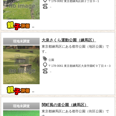
〒179-0082 東京都練馬区錦２丁目９−１
－
－
大泉さくら運動公園（練馬区）
現地未調査
東京都練馬区にある都市公園（地区公園）で
す。
公園
〒178-0061 東京都練馬区大泉学園町９丁目４−３
－
－
関町風の道公園（練馬区）
現地未調査
東京都練馬区にある都市公園（街区公園）で