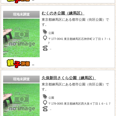
－
むくのき公園（練馬区）
現地未調査
東京都練馬区にある都市公園（街区公園）で
す。
公園
〒177-0041 東京都練馬区石神井町２丁目１７−１
７
－
－
久保新田さくら公園（練馬区）
現地未調査
東京都練馬区にある都市公園（街区公園）で
す。
公園
〒178-0065 東京都練馬区西大泉４丁目１６−１７
－