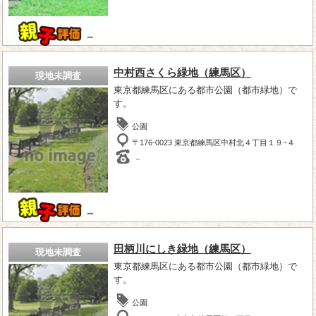
－
中村西さくら緑地（練馬区）
現地未調査
東京都練馬区にある都市公園（都市緑地）で
す。
公園
〒176-0023 東京都練馬区中村北４丁目１９−４
－
－
田柄川にしき緑地（練馬区）
現地未調査
東京都練馬区にある都市公園（都市緑地）で
す。
公園