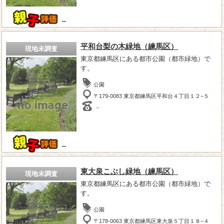
－
平和台梨の木緑地（練馬区）
現地未調査
東京都練馬区にある都市公園（都市緑地）で
す。
公園
〒179-0083 東京都練馬区平和台４丁目１２−５
－
－
東大泉こぶし緑地（練馬区）
現地未調査
東京都練馬区にある都市公園（都市緑地）で
す。
公園
〒178-0063 東京都練馬区東大泉５丁目１８−４