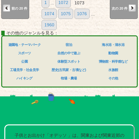
1
...
1072
1073
前の 20 件
次の 20 件
1074
1075
1076
...
1960
その他のジャンルを見る：
遊園地・テーマパーク
宿泊
海水浴・湖水浴
スポーツ
自然の中で遊ぶ
動物園
公園
体験型スポット
博物館・科学館など
工場見学・社会見学
歴史(古民家・古墳など)
水族館
ハイキング
牧場・農場
その他
子供とお出かけ「オデッソ 」は、関東および関東近郊の