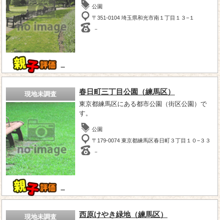
公園
〒351-0104 埼玉県和光市南１丁目１３−１
－
－
春日町三丁目公園（練馬区）
現地未調査
東京都練馬区にある都市公園（街区公園）で
す。
公園
〒179-0074 東京都練馬区春日町３丁目１０−３３
－
－
西原けやき緑地（練馬区）
現地未調査