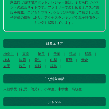
家族向け遊び場スポット、レジャー施設、子ども向けイベ
ントの総合サイトです。ファミリーで楽しめるオススメ施
設を掲載。こどもとママ・パパが現地体験して採点した親
子評価の情報もあり。アクセスランキングや親子評価ラン
キングも掲載しています。
対象エリア
神奈川
東京
埼玉
千葉
茨城
群馬
栃木
静岡
愛知
山梨
長野
青森
岩手
秋田
宮城
福島
主な対象年齢
未就学児（乳児、幼児）、小学生、中学生、高校生
ジャンル