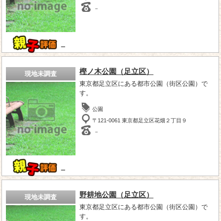
－
－
樫ノ木公園（足立区）
現地未調査
東京都足立区にある都市公園（街区公園）で
す。
公園
〒121-0061 東京都足立区花畑２丁目９
－
－
野耕地公園（足立区）
現地未調査
東京都足立区にある都市公園（街区公園）で
す。