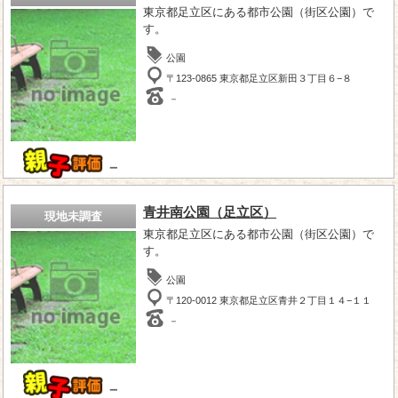
東京都足立区にある都市公園（街区公園）で
す。
公園
〒123-0865 東京都足立区新田３丁目６−８
－
－
青井南公園（足立区）
現地未調査
東京都足立区にある都市公園（街区公園）で
す。
公園
〒120-0012 東京都足立区青井２丁目１４−１１
－
－