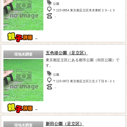
公園
〒123-0854 東京都足立区本木東町２９−１５
－
－
五色堤公園（足立区）
現地未調査
東京都足立区にある都市公園（街区公園）で
す。
公園
〒123-0872 東京都足立区江北２丁目８−２１
－
－
新田公園（足立区）
現地未調査