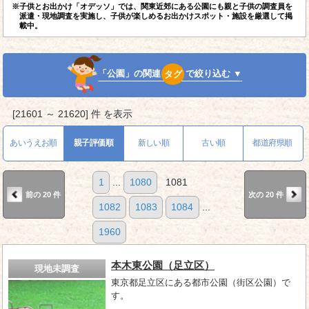
※子供とお出かけ「オデッソ」では、関東近郊にある公園にも親と子供の調査員を
派遣・現地調査を実施し、子供が楽しめるお出かけスポット・施設を厳選して掲
載中。
「公園」の関連
タグ
で絞り込む ▼
[21601 ～ 21620] 件 を表示
あいうえお順
親子評価順
新しい順
古い順
都道府県順
1
...
1080
1081
前の 20 件
次の 20 件
1082
1083
1084
...
1960
本木東公園（足立区）
現地未調査
東京都足立区にある都市公園（街区公園）で
す。