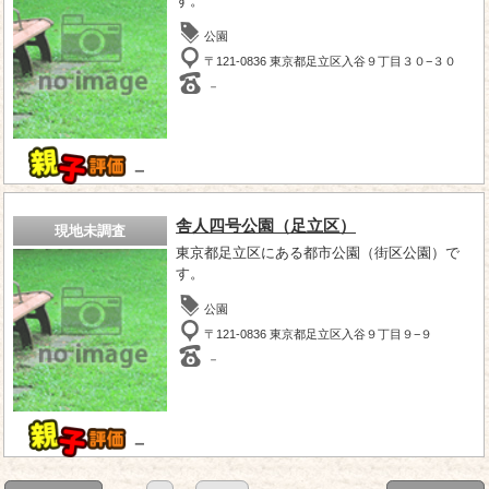
す。
公園
〒121-0836 東京都足立区入谷９丁目３０−３０
－
－
舎人四号公園（足立区）
現地未調査
東京都足立区にある都市公園（街区公園）で
す。
公園
〒121-0836 東京都足立区入谷９丁目９−９
－
－