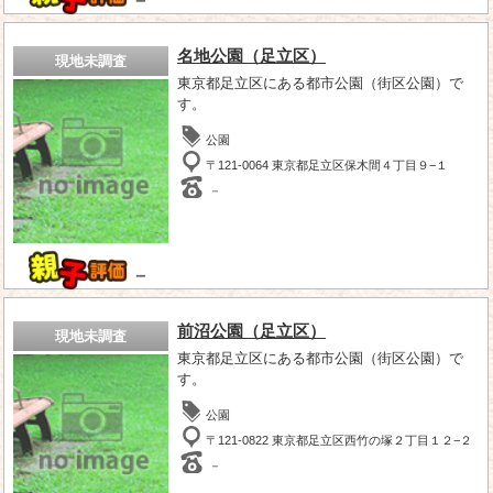
－
名地公園（足立区）
現地未調査
東京都足立区にある都市公園（街区公園）で
す。
公園
〒121-0064 東京都足立区保木間４丁目９−１
－
－
前沼公園（足立区）
現地未調査
東京都足立区にある都市公園（街区公園）で
す。
公園
〒121-0822 東京都足立区西竹の塚２丁目１２−２
－