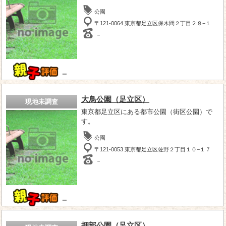
公園
〒121-0064 東京都足立区保木間２丁目２８−１
－
－
大鳥公園（足立区）
現地未調査
東京都足立区にある都市公園（街区公園）で
す。
公園
〒121-0053 東京都足立区佐野２丁目１０−１７
－
－
押部公園（足立区）