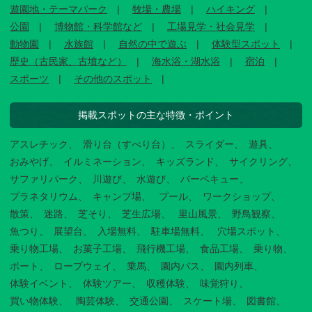
遊園地・テーマパーク
牧場・農場
ハイキング
公園
博物館・科学館など
工場見学・社会見学
動物園
水族館
自然の中で遊ぶ
体験型スポット
歴史（古民家、古墳など）
海水浴・湖水浴
宿泊
スポーツ
その他のスポット
掲載スポットの主な特徴・ポイント
アスレチック
滑り台（すべり台）
スライダー
遊具
おみやげ
イルミネーション
キッズランド
サイクリング
サファリパーク
川遊び
水遊び
バーベキュー
プラネタリウム
キャンプ場
プール
ワークショップ
散策
迷路
芝そり
芝生広場
里山風景
野鳥観察
魚つり
展望台
入場無料
駐車場無料
穴場スポット
乗り物工場
お菓子工場
飛行機工場
食品工場
乗り物
ボート
ロープウェイ
乗馬
園内バス
園内列車
体験イベント
体験ツアー
収穫体験
味覚狩り
買い物体験
陶芸体験
交通公園
スケート場
図書館