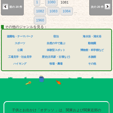
1
...
1080
1081
前の 20 件
次の 20 件
1082
1083
1084
...
1960
その他のジャンルを見る：
遊園地・テーマパーク
宿泊
海水浴・湖水浴
スポーツ
自然の中で遊ぶ
動物園
公園
体験型スポット
博物館・科学館など
工場見学・社会見学
歴史(古民家・古墳など)
水族館
ハイキング
牧場・農場
その他
子供とお出かけ「オデッソ 」は、関東および関東近郊の