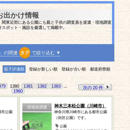
お出かけ情報
、関東近郊にある公園にも親と子供の調査員を派遣・現地調査
けスポット・施設を厳選して掲載中。
」の関連
タグ
で絞り込む ▼
親子評価順
登録が新しい順
登録が古い順
都道府県順
379
1380
1381
1382
1383
...
次の 20 件
1960
神木三本松公園（川崎市）
現地未調査
都市公園
神奈川県川崎市にある都市公園
（街区公園）です。
公園