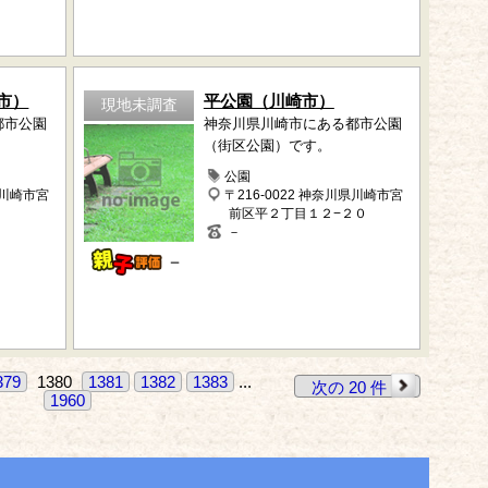
市）
平公園（川崎市）
現地未調査
都市公園
神奈川県川崎市にある都市公園
（街区公園）です。
公園
県川崎市宮
〒216-0022 神奈川県川崎市宮
前区平２丁目１２−２０
－
－
379
1380
1381
1382
1383
...
次の 20 件
1960