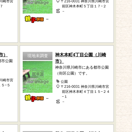
県川崎市宮
〒216-0031 神奈川県川崎市宮
７
前区神木本町５丁目１７−２
－
－
市）
神木本町4丁目公園（川崎
現地未調査
都市公園
市）
神奈川県川崎市にある都市公園
（街区公園）です。
県川崎市宮
公園
１５−５
〒216-0031 神奈川県川崎市宮
前区神木本町４丁目１５−２４
−１
－
－