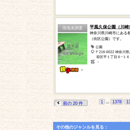
平風久保公園（川崎
現地未調査
神奈川県川崎市にある
（街区公園）です。
公園
〒216-0022 神奈川
前区平１丁目６−１６
－
－
1
...
1378
1
前の 20 件
その他のジャンルを見る：