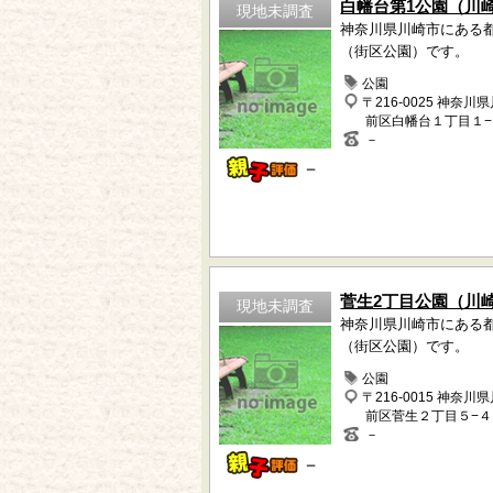
白幡台第1公園（川
現地未調査
神奈川県川崎市にある
（街区公園）です。
公園
〒216-0025 神奈川
前区白幡台１丁目１
－
－
菅生2丁目公園（川
現地未調査
神奈川県川崎市にある
（街区公園）です。
公園
〒216-0015 神奈川
前区菅生２丁目５−４
－
－