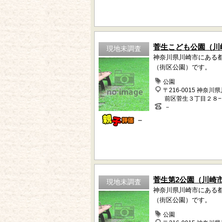
菅生こども公園（川
現地未調査
神奈川県川崎市にある
（街区公園）です。
公園
〒216-0015 神奈川
前区菅生３丁目２８
－
－
菅生第2公園（川崎
現地未調査
神奈川県川崎市にある
（街区公園）です。
公園