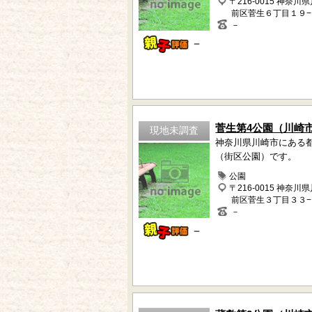
〒216-0015 神奈川
前区菅生６丁目１９−
－
－
菅生第4公園（川崎
現地未調査
神奈川県川崎市にある
（街区公園）です。
公園
〒216-0015 神奈川
前区菅生３丁目３３−
－
－