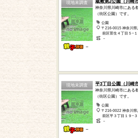
蔵敷第2公園（川崎
現地未調査
神奈川県川崎市にある
（街区公園）です。
公園
〒216-0015 神奈川
前区菅生４丁目５−１
－
－
平3丁目公園（川崎
現地未調査
神奈川県川崎市にある
（街区公園）です。
公園
〒216-0022 神奈川
前区平３丁目１９−３
－
－