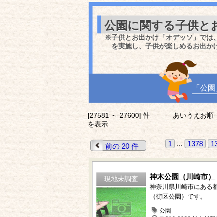
公園に関する子供と
※子供とお出かけ「オデッソ」では
を実施し、子供が楽しめるお出か
「公園
[27581 ～ 27600] 件
あいうえお順
を表示
1
...
1378
1
前の 20 件
神木公園（川崎市）
現地未調査
神奈川県川崎市にある
（街区公園）です。
公園