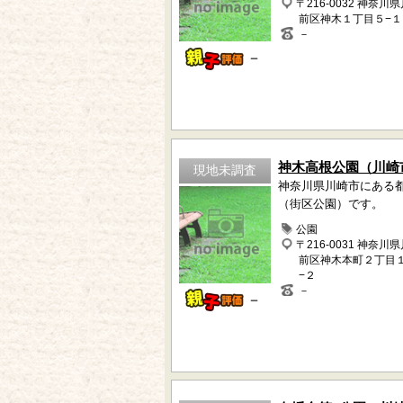
〒216-0032 神奈川
前区神木１丁目５−１
－
－
神木高根公園（川崎
現地未調査
神奈川県川崎市にある
（街区公園）です。
公園
〒216-0031 神奈川
前区神木本町２丁目
−２
－
－