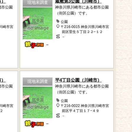
市）
蔵敷第3公園（川崎市）
現地未調査
都市公園
神奈川県川崎市にある都市公園
（街区公園）です。
公園
県川崎市宮
〒216-0015 神奈川県川崎市宮
前区菅生５丁目２２−１２
－
－
市）
平4丁目公園（川崎市）
現地未調査
都市公園
神奈川県川崎市にある都市公園
（街区公園）です。
公園
県川崎市宮
〒216-0022 神奈川県川崎市宮
２
前区平４丁目１７−４９
－
－