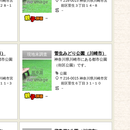
県川崎市宮
〒216-0015 神奈川県川崎市宮
２８−１
前区菅生３丁目１４−８
－
－
市）
菅生みどり公園（川崎市）
現地未調査
都市公園
神奈川県川崎市にある都市公園
（街区公園）です。
公園
県川崎市宮
〒216-0015 神奈川県川崎市宮
１１−３
前区菅生６丁目３１−１０
－
－