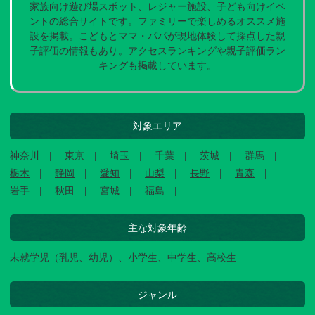
家族向け遊び場スポット、レジャー施設、子ども向けイベ
ントの総合サイトです。ファミリーで楽しめるオススメ施
設を掲載。こどもとママ・パパが現地体験して採点した親
子評価の情報もあり。アクセスランキングや親子評価ラン
キングも掲載しています。
対象エリア
神奈川
東京
埼玉
千葉
茨城
群馬
栃木
静岡
愛知
山梨
長野
青森
岩手
秋田
宮城
福島
主な対象年齢
未就学児（乳児、幼児）、小学生、中学生、高校生
ジャンル