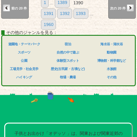
1
...
1389
1390
前の 20 件
次の 20 件
1391
1392
1393
...
1960
その他のジャンルを見る：
遊園地・テーマパーク
宿泊
海水浴・湖水浴
スポーツ
自然の中で遊ぶ
動物園
公園
体験型スポット
博物館・科学館など
工場見学・社会見学
歴史(古民家・古墳など)
水族館
ハイキング
牧場・農場
その他
子供とお出かけ「オデッソ 」は、関東および関東近郊の