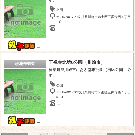
す。
公園
〒215-0017 神奈川県川崎市麻生区王禅寺西４丁目
１０−１
－
－
王禅寺北第6公園（川崎市）
現地未調査
神奈川県川崎市にある都市公園（街区公園）で
す。
公園
〒215-0017 神奈川県川崎市麻生区王禅寺西４丁目
４−９
－
－