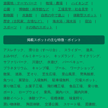
遊園地・テーマパーク
牧場・農場
ハイキング
公園
博物館・科学館など
工場見学・社会見学
動物園
水族館
自然の中で遊ぶ
体験型スポット
歴史（古民家、古墳など）
海水浴・湖水浴
宿泊
スポーツ
その他のスポット
掲載スポットの主な特徴・ポイント
アスレチック
滑り台（すべり台）
スライダー
遊具
おみやげ
イルミネーション
キッズランド
サイクリング
サファリパーク
川遊び
水遊び
バーベキュー
プラネタリウム
キャンプ場
プール
ワークショップ
散策
迷路
芝そり
芝生広場
里山風景
野鳥観察
魚つり
展望台
入場無料
駐車場無料
穴場スポット
乗り物工場
お菓子工場
飛行機工場
食品工場
乗り物
ボート
ロープウェイ
乗馬
園内バス
園内列車
体験イベント
体験ツアー
収穫体験
味覚狩り
買い物体験
陶芸体験
交通公園
スケート場
図書館