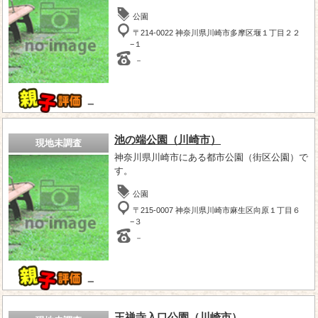
公園
〒214-0022 神奈川県川崎市多摩区堰１丁目２２
−１
－
－
池の端公園（川崎市）
現地未調査
神奈川県川崎市にある都市公園（街区公園）で
す。
公園
〒215-0007 神奈川県川崎市麻生区向原１丁目６
−３
－
－
王禅寺入口公園（川崎市）