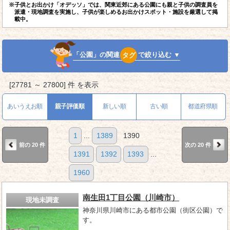
※子供とお出かけ「オデッソ」では、関東近郊にある公園にも親と子供の調査員を
派遣・現地調査を実施し、子供が楽しめるお出かけスポット・施設を厳選して掲
載中。
「公園」の関連
タグ
で絞り込む ▼
[27781 ～ 27800] 件 を表示
あいうえお順
親子評価順
新しい順
古い順
都道府県順
1
...
1389
1390
前の 20 件
次の 20 件
1391
1392
1393
...
1960
南生田1丁目公園（川崎市）
現地未調査
神奈川県川崎市にある都市公園（街区公園）で
す。