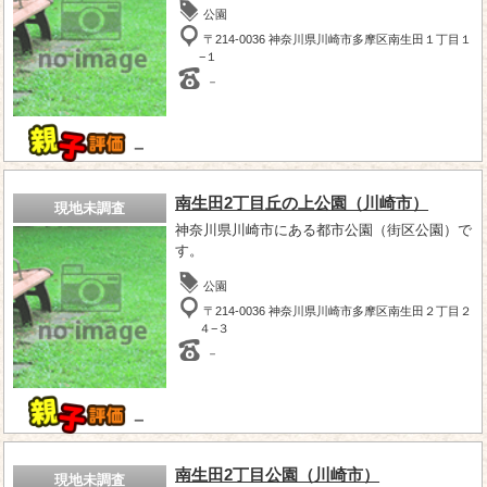
公園
〒214-0036 神奈川県川崎市多摩区南生田１丁目１
−１
－
－
南生田2丁目丘の上公園（川崎市）
現地未調査
神奈川県川崎市にある都市公園（街区公園）で
す。
公園
〒214-0036 神奈川県川崎市多摩区南生田２丁目２
４−３
－
－
南生田2丁目公園（川崎市）
現地未調査