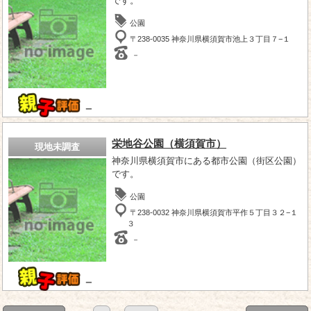
です。
公園
〒238-0035 神奈川県横須賀市池上３丁目７−１
－
－
栄地谷公園（横須賀市）
現地未調査
神奈川県横須賀市にある都市公園（街区公園）
です。
公園
〒238-0032 神奈川県横須賀市平作５丁目３２−１
３
－
－