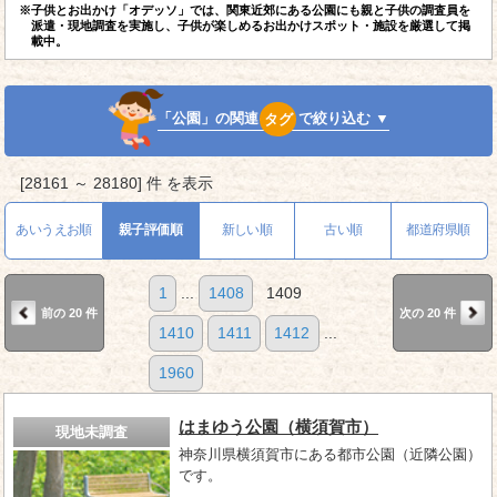
※子供とお出かけ「オデッソ」では、関東近郊にある公園にも親と子供の調査員を
派遣・現地調査を実施し、子供が楽しめるお出かけスポット・施設を厳選して掲
載中。
「公園」の関連
タグ
で絞り込む ▼
[28161 ～ 28180] 件 を表示
あいうえお順
親子評価順
新しい順
古い順
都道府県順
1
...
1408
1409
前の 20 件
次の 20 件
1410
1411
1412
...
1960
はまゆう公園（横須賀市）
現地未調査
神奈川県横須賀市にある都市公園（近隣公園）
です。