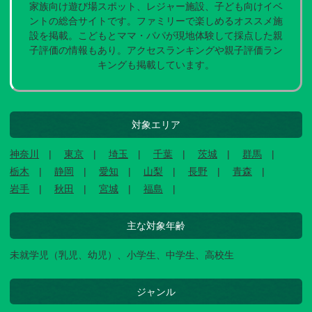
家族向け遊び場スポット、レジャー施設、子ども向けイベ
ントの総合サイトです。ファミリーで楽しめるオススメ施
設を掲載。こどもとママ・パパが現地体験して採点した親
子評価の情報もあり。アクセスランキングや親子評価ラン
キングも掲載しています。
対象エリア
神奈川
東京
埼玉
千葉
茨城
群馬
栃木
静岡
愛知
山梨
長野
青森
岩手
秋田
宮城
福島
主な対象年齢
未就学児（乳児、幼児）、小学生、中学生、高校生
ジャンル