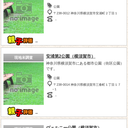
公園
〒238-0012 神奈川県横須賀市安浦町２丁目１
－
－
安浦第2公園（横須賀市）
現地未調査
神奈川県横須賀市にある都市公園（街区公園）
です。
公園
〒238-0014 神奈川県横須賀市三春町１丁目１７
−１
－
－
ヴェルニー公園（横須賀市）