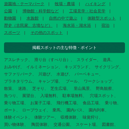
遊園地・テーマパーク
牧場・農場
ハイキング
公園
博物館・科学館など
工場見学・社会見学
動物園
水族館
自然の中で遊ぶ
体験型スポット
歴史（古民家、古墳など）
海水浴・湖水浴
宿泊
スポーツ
その他のスポット
掲載スポットの主な特徴・ポイント
アスレチック
滑り台（すべり台）
スライダー
遊具
おみやげ
イルミネーション
キッズランド
サイクリング
サファリパーク
川遊び
水遊び
バーベキュー
プラネタリウム
キャンプ場
プール
ワークショップ
散策
迷路
芝そり
芝生広場
里山風景
野鳥観察
魚つり
展望台
入場無料
駐車場無料
穴場スポット
乗り物工場
お菓子工場
飛行機工場
食品工場
乗り物
ボート
ロープウェイ
乗馬
園内バス
園内列車
体験イベント
体験ツアー
収穫体験
味覚狩り
買い物体験
陶芸体験
交通公園
スケート場
図書館