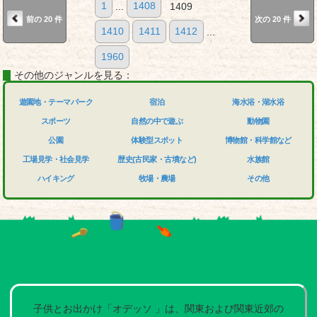
1
...
1408
1409
前の 20 件
次の 20 件
1410
1411
1412
...
1960
その他のジャンルを見る：
遊園地・テーマパーク
宿泊
海水浴・湖水浴
スポーツ
自然の中で遊ぶ
動物園
公園
体験型スポット
博物館・科学館など
工場見学・社会見学
歴史(古民家・古墳など)
水族館
ハイキング
牧場・農場
その他
子供とお出かけ「オデッソ 」は、関東および関東近郊の