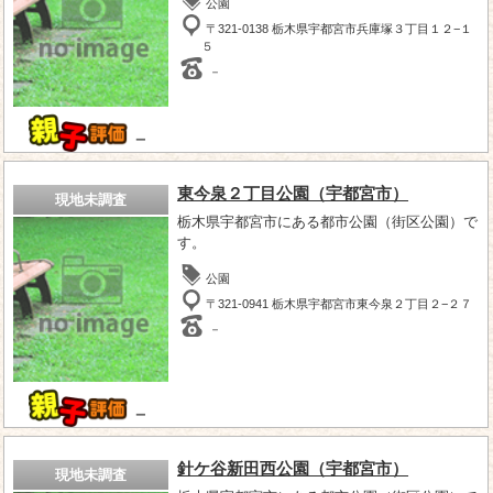
公園
〒321-0138 栃木県宇都宮市兵庫塚３丁目１２−１
５
－
－
東今泉２丁目公園（宇都宮市）
現地未調査
栃木県宇都宮市にある都市公園（街区公園）で
す。
公園
〒321-0941 栃木県宇都宮市東今泉２丁目２−２７
－
－
針ケ谷新田西公園（宇都宮市）
現地未調査