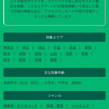
ントの総合サイトです。ファミリーで楽しめるオススメ施
設を掲載。こどもとママ・パパが現地体験して採点した親
子評価の情報もあり。アクセスランキングや親子評価ラン
キングも掲載しています。
対象エリア
神奈川
東京
埼玉
千葉
茨城
群馬
栃木
静岡
愛知
山梨
長野
青森
岩手
秋田
宮城
福島
主な対象年齢
未就学児（乳児、幼児）、小学生、中学生、高校生
ジャンル
遊園地・テーマパーク
牧場・農場
ハイキング