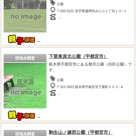
公園
〒020-0122 岩手県盛岡市みたけ１丁目１０−１
－
－
下栗東原北公園（宇都宮市）
現地未調査
栃木県宇都宮市にある都市公園（街区公園）で
す。
公園
〒321-0923 栃木県宇都宮市下栗町５０５−６
－
－
駒生山ノ越西公園（宇都宮市）
現地未調査