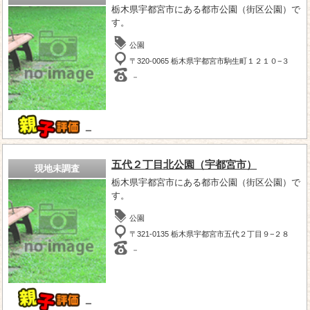
栃木県宇都宮市にある都市公園（街区公園）で
す。
公園
〒320-0065 栃木県宇都宮市駒生町１２１０−３
－
－
五代２丁目北公園（宇都宮市）
現地未調査
栃木県宇都宮市にある都市公園（街区公園）で
す。
公園
〒321-0135 栃木県宇都宮市五代２丁目９−２８
－
－