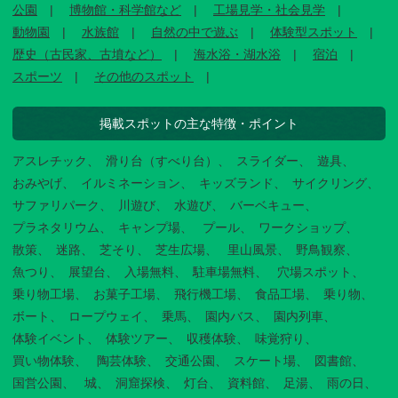
公園
博物館・科学館など
工場見学・社会見学
動物園
水族館
自然の中で遊ぶ
体験型スポット
歴史（古民家、古墳など）
海水浴・湖水浴
宿泊
スポーツ
その他のスポット
掲載スポットの主な特徴・ポイント
アスレチック
滑り台（すべり台）
スライダー
遊具
おみやげ
イルミネーション
キッズランド
サイクリング
サファリパーク
川遊び
水遊び
バーベキュー
プラネタリウム
キャンプ場
プール
ワークショップ
散策
迷路
芝そり
芝生広場
里山風景
野鳥観察
魚つり
展望台
入場無料
駐車場無料
穴場スポット
乗り物工場
お菓子工場
飛行機工場
食品工場
乗り物
ボート
ロープウェイ
乗馬
園内バス
園内列車
体験イベント
体験ツアー
収穫体験
味覚狩り
買い物体験
陶芸体験
交通公園
スケート場
図書館
国営公園
城
洞窟探検
灯台
資料館
足湯
雨の日