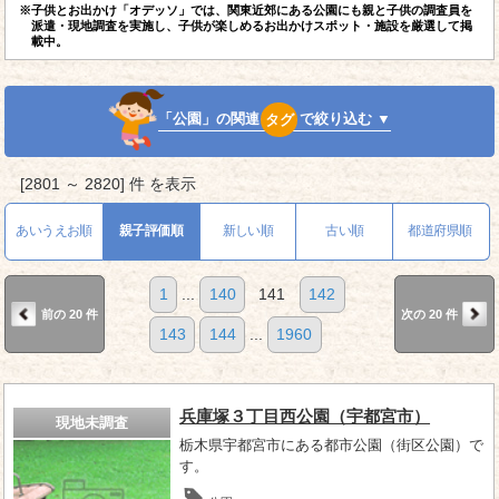
※子供とお出かけ「オデッソ」では、関東近郊にある公園にも親と子供の調査員を
派遣・現地調査を実施し、子供が楽しめるお出かけスポット・施設を厳選して掲
載中。
「公園」の関連
タグ
で絞り込む ▼
[2801 ～ 2820] 件 を表示
あいうえお順
親子評価順
新しい順
古い順
都道府県順
1
...
140
141
142
前の 20 件
次の 20 件
143
144
...
1960
兵庫塚３丁目西公園（宇都宮市）
現地未調査
栃木県宇都宮市にある都市公園（街区公園）で
す。