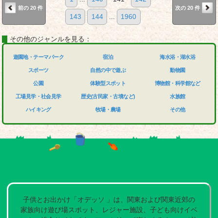
前の 20 件
次の 20 件
143
144
...
1960
その他のジャンルを見る：
遊園地・テーマパーク
宿泊
海水浴・湖水浴
スポーツ
自然の中で遊ぶ
動物園
公園
体験型スポット
博物館・科学館など
工場見学・社会見学
歴史(古民家・古墳など)
水族館
ハイキング
牧場・農場
その他
子供とお出かけ「オデッソ 」は、関東および関東近郊の
家族向け遊び場スポット、レジャー施設、子ども向けイベ