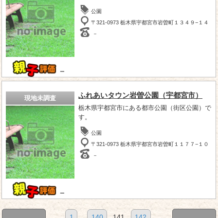
公園
〒321-0973 栃木県宇都宮市岩曽町１３４９−１４
－
－
ふれあいタウン岩曽公園（宇都宮市）
現地未調査
栃木県宇都宮市にある都市公園（街区公園）で
す。
公園
〒321-0973 栃木県宇都宮市岩曽町１１７７−１０
－
－
1
...
140
141
142