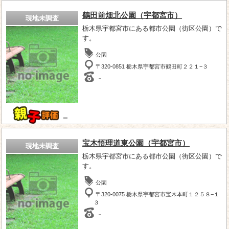
鶴田前畑北公園（宇都宮市）
現地未調査
栃木県宇都宮市にある都市公園（街区公園）で
す。
公園
〒320-0851 栃木県宇都宮市鶴田町２２１−３
－
－
宝木悟理道東公園（宇都宮市）
現地未調査
栃木県宇都宮市にある都市公園（街区公園）で
す。
公園
〒320-0075 栃木県宇都宮市宝木本町１２５８−１
３
－