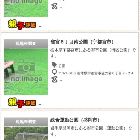
－
－
雀宮６丁目南公園（宇都宮市）
現地未調査
栃木県宇都宮市にある都市公園（街区公園）で
す。
公園
〒321-0132 栃木県宇都宮市雀の宮６丁目２−２４
－
－
総合運動公園（盛岡市）
現地未調査
岩手県盛岡市にある都市公園（運動公園）で
す。