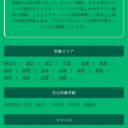
家族向け遊び場スポット、レジャー施設、子ども向けイベ
ントの総合サイトです。ファミリーで楽しめるオススメ施
設を掲載。こどもとママ・パパが現地体験して採点した親
子評価の情報もあり。アクセスランキングや親子評価ラン
キングも掲載しています。
対象エリア
神奈川
東京
埼玉
千葉
茨城
群馬
栃木
静岡
愛知
山梨
長野
青森
岩手
秋田
宮城
福島
主な対象年齢
未就学児（乳児、幼児）、小学生、中学生、高校生
ジャンル