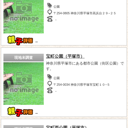
公園
〒254-0805 神奈川県平塚市高浜台２９−２５
－
－
宝町公園（平塚市）
現地未調査
神奈川県平塚市にある都市公園（街区公園）で
す。
公園
〒254-0034 神奈川県平塚市宝町１０−５
－
－
宝町西公園（平塚市）