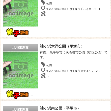
公園
〒254-0803 神奈川県平塚市千石河岸３０−１
－
－
袖ヶ浜太洋公園（平塚市）
現地未調査
神奈川県平塚市にある都市公園（街区公園）で
す。
公園
〒254-0813 神奈川県平塚市袖ケ浜１７−２０
－
－
袖ヶ浜南公園（平塚市）
現地未調査