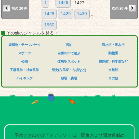
1
...
1426
1427
前の 20 件
次の 20 件
1428
1429
1430
...
1960
その他のジャンルを見る：
遊園地・テーマパーク
宿泊
海水浴・湖水浴
スポーツ
自然の中で遊ぶ
動物園
公園
体験型スポット
博物館・科学館など
工場見学・社会見学
歴史(古民家・古墳など)
水族館
ハイキング
牧場・農場
その他
子供とお出かけ「オデッソ 」は、関東および関東近郊の