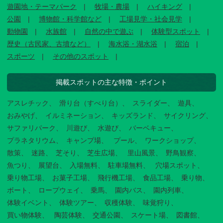
遊園地・テーマパーク
牧場・農場
ハイキング
公園
博物館・科学館など
工場見学・社会見学
動物園
水族館
自然の中で遊ぶ
体験型スポット
歴史（古民家、古墳など）
海水浴・湖水浴
宿泊
スポーツ
その他のスポット
掲載スポットの主な特徴・ポイント
アスレチック
滑り台（すべり台）
スライダー
遊具
おみやげ
イルミネーション
キッズランド
サイクリング
サファリパーク
川遊び
水遊び
バーベキュー
プラネタリウム
キャンプ場
プール
ワークショップ
散策
迷路
芝そり
芝生広場
里山風景
野鳥観察
魚つり
展望台
入場無料
駐車場無料
穴場スポット
乗り物工場
お菓子工場
飛行機工場
食品工場
乗り物
ボート
ロープウェイ
乗馬
園内バス
園内列車
体験イベント
体験ツアー
収穫体験
味覚狩り
買い物体験
陶芸体験
交通公園
スケート場
図書館