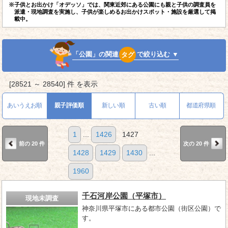
※子供とお出かけ「オデッソ」では、関東近郊にある公園にも親と子供の調査員を
派遣・現地調査を実施し、子供が楽しめるお出かけスポット・施設を厳選して掲
載中。
「公園」の関連
タグ
で絞り込む ▼
[28521 ～ 28540] 件 を表示
あいうえお順
親子評価順
新しい順
古い順
都道府県順
1
...
1426
1427
前の 20 件
次の 20 件
1428
1429
1430
...
1960
千石河岸公園（平塚市）
現地未調査
神奈川県平塚市にある都市公園（街区公園）で
す。