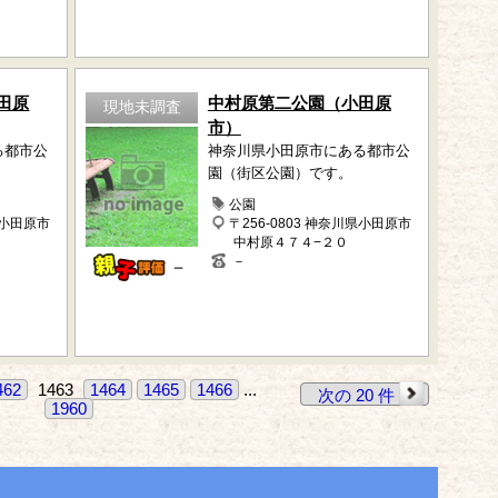
田原
中村原第二公園（小田原
現地未調査
市）
る都市公
神奈川県小田原市にある都市公
園（街区公園）です。
公園
県小田原市
〒256-0803 神奈川県小田原市
中村原４７４−２０
－
－
462
1463
1464
1465
1466
...
次の 20 件
1960