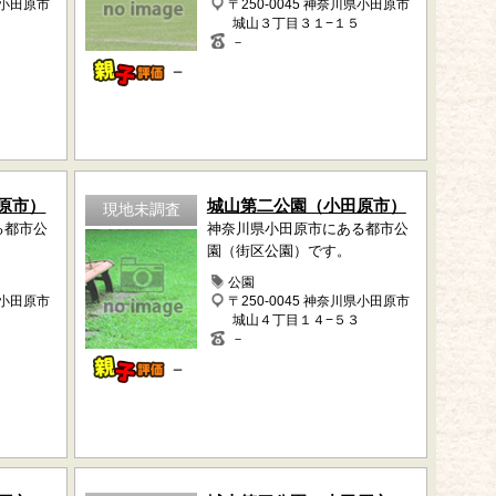
県小田原市
〒250-0045 神奈川県小田原市
城山３丁目３１−１５
－
－
原市）
城山第二公園（小田原市）
現地未調査
る都市公
神奈川県小田原市にある都市公
園（街区公園）です。
公園
県小田原市
〒250-0045 神奈川県小田原市
城山４丁目１４−５３
－
－