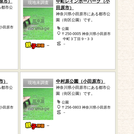
原市）
中町レインボーパーク（小
現地未調査
る都市公
田原市）
神奈川県小田原市にある都市公
園（街区公園）です。
県小田原市
公園
〒250-0005 神奈川県小田原市
中町３丁目９−３３
－
－
市）
中村原公園（小田原市）
現地未調査
る都市公
神奈川県小田原市にある都市公
園（街区公園）です。
公園
県小田原市
〒256-0803 神奈川県小田原市
－
－