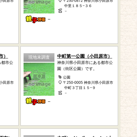
県小田原市
〒250-0872 神奈川県小田原市
中里１８５−３６
－
－
市）
中町第一公園（小田原市）
現地未調査
る都市公
神奈川県小田原市にある都市公
園（街区公園）です。
公園
県小田原市
〒250-0005 神奈川県小田原市
中町３丁目１５−９
－
－