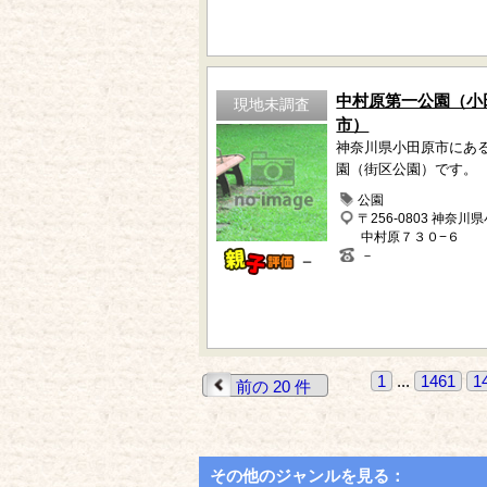
中村原第一公園（小
現地未調査
市）
神奈川県小田原市にあ
園（街区公園）です。
公園
〒256-0803 神奈川
中村原７３０−６
－
－
1
...
1461
1
前の 20 件
その他のジャンルを見る：