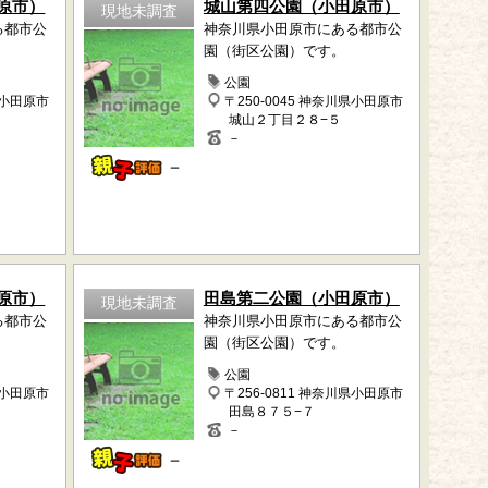
原市）
城山第四公園（小田原市）
現地未調査
る都市公
神奈川県小田原市にある都市公
園（街区公園）です。
公園
県小田原市
〒250-0045 神奈川県小田原市
城山２丁目２８−５
－
－
原市）
田島第二公園（小田原市）
現地未調査
る都市公
神奈川県小田原市にある都市公
園（街区公園）です。
公園
県小田原市
〒256-0811 神奈川県小田原市
田島８７５−７
－
－