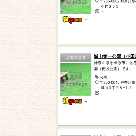
〒256-0802 神奈川
小竹３５５
－
－
城山第一公園（小田
現地未調査
神奈川県小田原市にあ
園（街区公園）です。
公園
〒250-0045 神奈川
城山３丁目８−１２
－
－