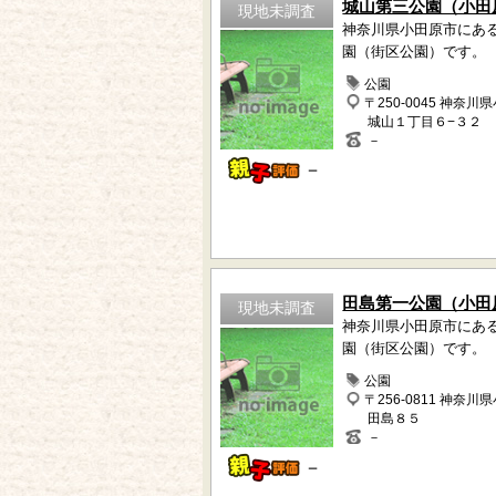
城山第三公園（小田
現地未調査
神奈川県小田原市にあ
園（街区公園）です。
公園
〒250-0045 神奈川
城山１丁目６−３２
－
－
田島第一公園（小田
現地未調査
神奈川県小田原市にあ
園（街区公園）です。
公園
〒256-0811 神奈川
田島８５
－
－