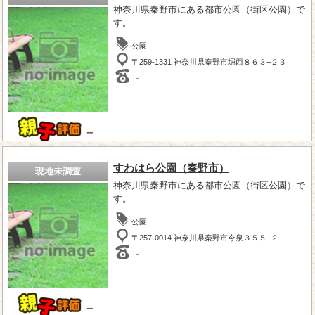
神奈川県秦野市にある都市公園（街区公園）で
す。
公園
〒259-1331 神奈川県秦野市堀西８６３−２３
－
－
すわはら公園（秦野市）
現地未調査
神奈川県秦野市にある都市公園（街区公園）で
す。
公園
〒257-0014 神奈川県秦野市今泉３５５−２
－
－