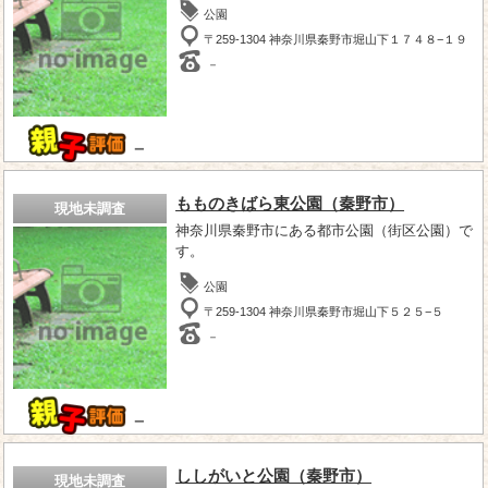
公園
〒259-1304 神奈川県秦野市堀山下１７４８−１９
－
－
もものきばら東公園（秦野市）
現地未調査
神奈川県秦野市にある都市公園（街区公園）で
す。
公園
〒259-1304 神奈川県秦野市堀山下５２５−５
－
－
ししがいと公園（秦野市）
現地未調査