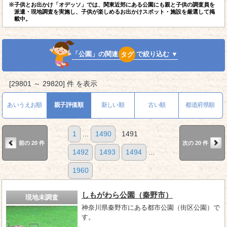
※子供とお出かけ「オデッソ」では、関東近郊にある公園にも親と子供の調査員を
派遣・現地調査を実施し、子供が楽しめるお出かけスポット・施設を厳選して掲
載中。
「公園」の関連
タグ
で絞り込む ▼
[29801 ～ 29820] 件 を表示
あいうえお順
親子評価順
新しい順
古い順
都道府県順
1
...
1490
1491
前の 20 件
次の 20 件
1492
1493
1494
...
1960
しもがわら公園（秦野市）
現地未調査
神奈川県秦野市にある都市公園（街区公園）で
す。