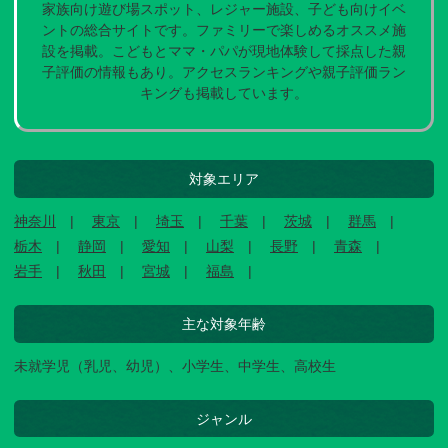
家族向け遊び場スポット、レジャー施設、子ども向けイベ
ントの総合サイトです。ファミリーで楽しめるオススメ施
設を掲載。こどもとママ・パパが現地体験して採点した親
子評価の情報もあり。アクセスランキングや親子評価ラン
キングも掲載しています。
対象エリア
神奈川
東京
埼玉
千葉
茨城
群馬
栃木
静岡
愛知
山梨
長野
青森
岩手
秋田
宮城
福島
主な対象年齢
未就学児（乳児、幼児）、小学生、中学生、高校生
ジャンル