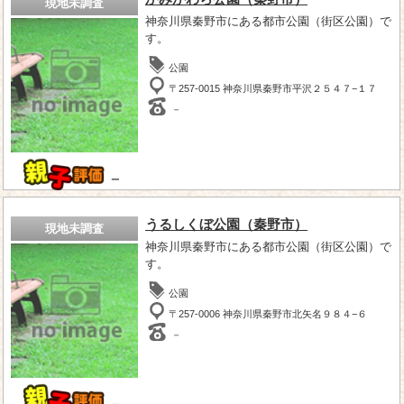
現地未調査
神奈川県秦野市にある都市公園（街区公園）で
す。
公園
〒257-0015 神奈川県秦野市平沢２５４７−１７
－
－
うるしくぼ公園（秦野市）
現地未調査
神奈川県秦野市にある都市公園（街区公園）で
す。
公園
〒257-0006 神奈川県秦野市北矢名９８４−６
－