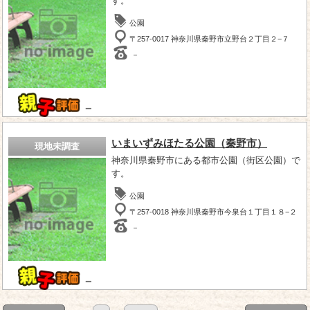
す。
公園
〒257-0017 神奈川県秦野市立野台２丁目２−７
－
－
いまいずみほたる公園（秦野市）
現地未調査
神奈川県秦野市にある都市公園（街区公園）で
す。
公園
〒257-0018 神奈川県秦野市今泉台１丁目１８−２
－
－