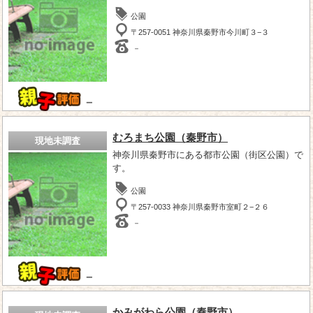
公園
〒257-0051 神奈川県秦野市今川町３−３
－
－
むろまち公園（秦野市）
現地未調査
神奈川県秦野市にある都市公園（街区公園）で
す。
公園
〒257-0033 神奈川県秦野市室町２−２６
－
－
かみがわら公園（秦野市）