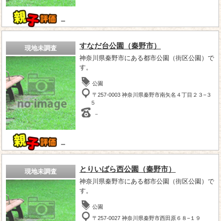
－
すなだ台公園（秦野市）
現地未調査
神奈川県秦野市にある都市公園（街区公園）で
す。
公園
〒257-0003 神奈川県秦野市南矢名４丁目２３−３
５
－
－
とりいばら西公園（秦野市）
現地未調査
神奈川県秦野市にある都市公園（街区公園）で
す。
公園
〒257-0027 神奈川県秦野市西田原６８−１９