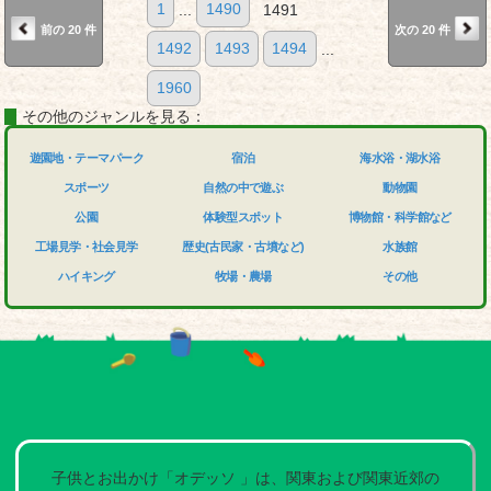
1
...
1490
1491
前の 20 件
次の 20 件
1492
1493
1494
...
1960
その他のジャンルを見る：
遊園地・テーマパーク
宿泊
海水浴・湖水浴
スポーツ
自然の中で遊ぶ
動物園
公園
体験型スポット
博物館・科学館など
工場見学・社会見学
歴史(古民家・古墳など)
水族館
ハイキング
牧場・農場
その他
子供とお出かけ「オデッソ 」は、関東および関東近郊の