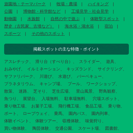
遊園地・テーマパーク
牧場・農場
ハイキング
公園
博物館・科学館など
工場見学・社会見学
動物園
水族館
自然の中で遊ぶ
体験型スポット
歴史（古民家、古墳など）
海水浴・湖水浴
宿泊
スポーツ
その他のスポット
掲載スポットの主な特徴・ポイント
アスレチック
滑り台（すべり台）
スライダー
遊具
おみやげ
イルミネーション
キッズランド
サイクリング
サファリパーク
川遊び
水遊び
バーベキュー
プラネタリウム
キャンプ場
プール
ワークショップ
散策
迷路
芝そり
芝生広場
里山風景
野鳥観察
魚つり
展望台
入場無料
駐車場無料
穴場スポット
乗り物工場
お菓子工場
飛行機工場
食品工場
乗り物
ボート
ロープウェイ
乗馬
園内バス
園内列車
体験イベント
体験ツアー
収穫体験
味覚狩り
買い物体験
陶芸体験
交通公園
スケート場
図書館