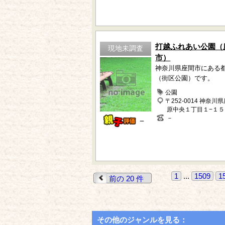
打越ふれあい公園（
現地未調査
市）
神奈川県座間市にある
（街区公園）です。
公園
〒252-0014 神奈川
原中央１丁目１−１５
－
－
1
...
1509
1
前の 20 件
その他のジャンルを見る：