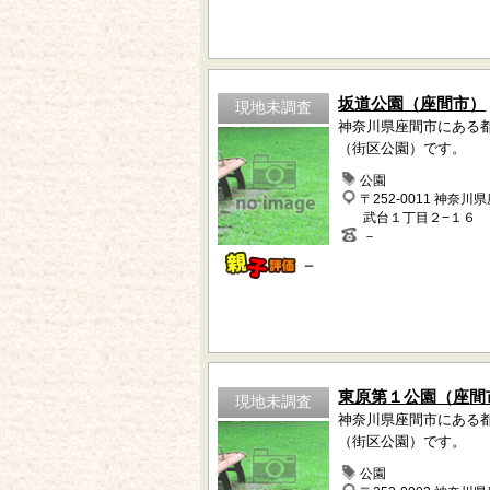
坂道公園（座間市）
現地未調査
神奈川県座間市にある
（街区公園）です。
公園
〒252-0011 神奈川
武台１丁目２−１６
－
－
東原第１公園（座間
現地未調査
神奈川県座間市にある
（街区公園）です。
公園