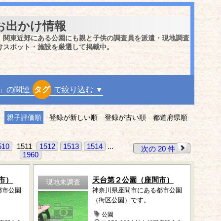
お出かけ情報
、関東近郊にある公園にも親と子供の調査員を派遣・現地調査
けスポット・施設を厳選して掲載中。
」の関連
タグ
で絞り込む ▼
親子評価順
登録が新しい順
登録が古い順
都道府県順
510
1511
1512
1513
1514
...
次の 20 件
1960
市）
天台第２公園（座間市）
現地未調査
都市公園
神奈川県座間市にある都市公園
（街区公園）です。
公園