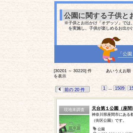
公園に関する子供と
※子供とお出かけ「オデッソ」では
を実施し、子供が楽しめるお出か
「公園
[30201 ～ 30220] 件
あいうえお順
を表示
1
...
1509
1
前の 20 件
天台第１公園（座間
現地未調査
神奈川県座間市にある
（街区公園）です。
公園