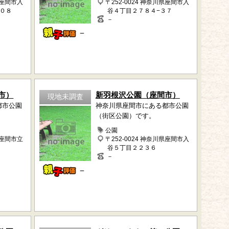
県座間市入
〒252-0024 神奈川県座間市入
１０８
谷４丁目２７８４−３７
－
－
市）
新羽根沢公園（座間市）
現地未調査
都市公園
神奈川県座間市にある都市公園
（街区公園）です。
公園
県座間市立
〒252-0024 神奈川県座間市入
谷５丁目２２３６
－
－