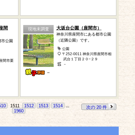
座間
大坂台公園（座間市）
現地未調査
神奈川県座間市にある都市公園
（近隣公園）です。
都市公園
公園
〒252-0011 神奈川県座間市相
武台１丁目２０−２９
県座間市栗
－
－
510
1511
1512
1513
1514
...
次の 20 件
1960