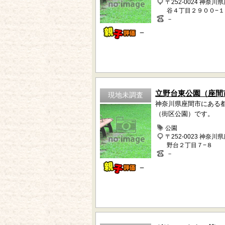
〒252-0024 神奈川
谷４丁目２９００−
－
－
立野台東公園（座間
現地未調査
神奈川県座間市にある
（街区公園）です。
公園
〒252-0023 神奈川
野台２丁目７−８
－
－