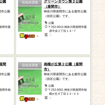
公園
グリーンタウン第２公園
現地未調査
（座間市）
都市公園
神奈川県座間市にある都市公園
（街区公園）です。
公園
県座間市栗
〒252-0014 神奈川県座間市栗
原中央２丁目１４−７
－
－
座間
相模が丘第２公園（座間
現地未調査
市）
都市公園
神奈川県座間市にある都市公園
（街区公園）です。
公園
県座間市相
〒252-0001 神奈川県座間市相
模が丘６丁目２２−２３
－
－