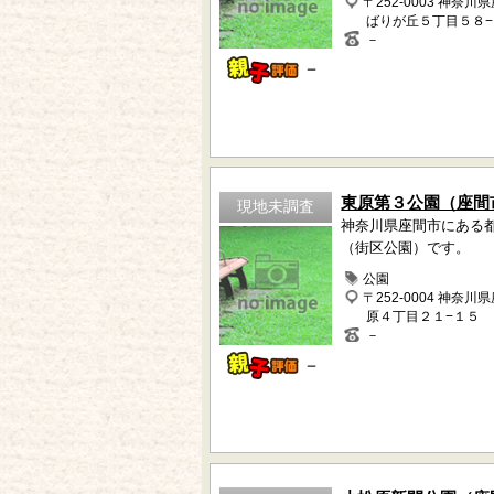
〒252-0003 神奈川
ばりが丘５丁目５８
－
－
東原第３公園（座間
現地未調査
神奈川県座間市にある
（街区公園）です。
公園
〒252-0004 神奈川
原４丁目２１−１５
－
－