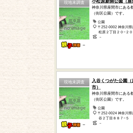
小松原新開公園（座
現地未調査
神奈川県座間市にある
（街区公園）です。
公園
〒252-0002 神奈川
松原２丁目２０−２０
－
－
入谷くつがた公園（
現地未調査
市）
神奈川県座間市にある
（街区公園）です。
公園
〒252-0024 神奈川
谷２丁目８８７−５
－
－