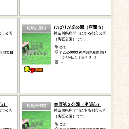
ひばりが丘公園（座間市）
現地未調査
都市公園
神奈川県座間市にある都市公園
（街区公園）です。
公園
県座間市相
〒252-0003 神奈川県座間市ひ
ばりが丘１丁目４３−１
－
－
市）
東原第２公園（座間市）
現地未調査
都市公園
神奈川県座間市にある都市公園
（街区公園）です。
公園