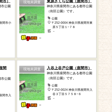
間市）
東原さくら公園（座間市）
現地未調査
都市公園
神奈川県座間市にある都市公園
（街区公園）です。
公園
県座間市小
〒252-0004 神奈川県座間市東
原５丁目１−７８
－
－
座間
入谷上谷戸公園（座間市）
現地未調査
神奈川県座間市にある都市公園
（街区公園）です。
都市公園
公園
〒252-0024 神奈川県座間市入
谷３丁目５７５８−６
県座間市入
－
－