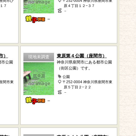
県座間市ひ
〒252-0004 神奈川県座間市東
−１７
原４丁目１２−３７
－
－
市）
東原第４公園（座間市）
現地未調査
都市公園
神奈川県座間市にある都市公園
（街区公園）です。
公園
県座間市東
〒252-0004 神奈川県座間市東
原５丁目２−２２
－
－