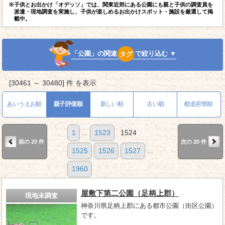
※子供とお出かけ「オデッソ」では、関東近郊にある公園にも親と子供の調査員を
派遣・現地調査を実施し、子供が楽しめるお出かけスポット・施設を厳選して掲
載中。
「公園」の関連
タグ
で絞り込む ▼
[30461 ～ 30480] 件 を表示
あいうえお順
親子評価順
新しい順
古い順
都道府県順
1
...
1523
1524
前の 20 件
次の 20 件
1525
1526
1527
...
1960
屋敷下第二公園（足柄上郡）
現地未調査
神奈川県足柄上郡にある都市公園（街区公園）
です。