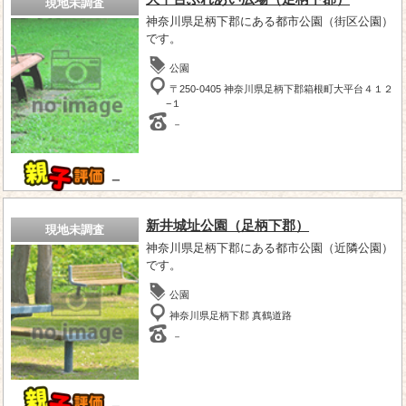
現地未調査
神奈川県足柄下郡にある都市公園（街区公園）
です。
公園
〒250-0405 神奈川県足柄下郡箱根町大平台４１２
−１
－
－
新井城址公園（足柄下郡）
現地未調査
神奈川県足柄下郡にある都市公園（近隣公園）
です。
公園
神奈川県足柄下郡 真鶴道路
－