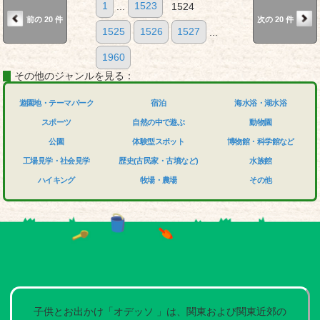
1
...
1523
1524
前の 20 件
次の 20 件
1525
1526
1527
...
1960
その他のジャンルを見る：
遊園地・テーマパーク
宿泊
海水浴・湖水浴
スポーツ
自然の中で遊ぶ
動物園
公園
体験型スポット
博物館・科学館など
工場見学・社会見学
歴史(古民家・古墳など)
水族館
ハイキング
牧場・農場
その他
子供とお出かけ「オデッソ 」は、関東および関東近郊の