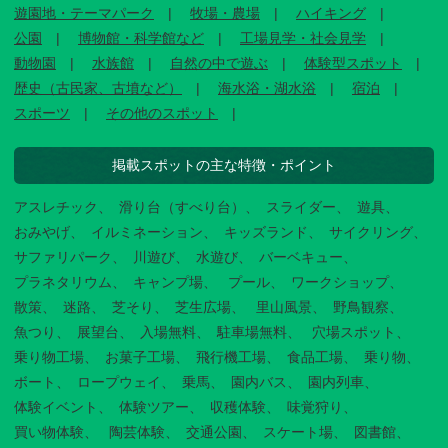
遊園地・テーマパーク
牧場・農場
ハイキング
公園
博物館・科学館など
工場見学・社会見学
動物園
水族館
自然の中で遊ぶ
体験型スポット
歴史（古民家、古墳など）
海水浴・湖水浴
宿泊
スポーツ
その他のスポット
掲載スポットの主な特徴・ポイント
アスレチック
滑り台（すべり台）
スライダー
遊具
おみやげ
イルミネーション
キッズランド
サイクリング
サファリパーク
川遊び
水遊び
バーベキュー
プラネタリウム
キャンプ場
プール
ワークショップ
散策
迷路
芝そり
芝生広場
里山風景
野鳥観察
魚つり
展望台
入場無料
駐車場無料
穴場スポット
乗り物工場
お菓子工場
飛行機工場
食品工場
乗り物
ボート
ロープウェイ
乗馬
園内バス
園内列車
体験イベント
体験ツアー
収穫体験
味覚狩り
買い物体験
陶芸体験
交通公園
スケート場
図書館