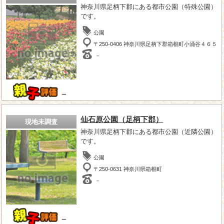
神奈川県足柄下郡にある都市公園（特殊公園）
です。
公園
〒250-0406 神奈川県足柄下郡箱根町小涌谷４６５
－
－
仙石原公園（足柄下郡）
現地未調査
神奈川県足柄下郡にある都市公園（近隣公園）
です。
公園
〒250-0631 神奈川県箱根町
－
－