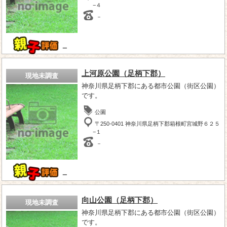
−４
－
－
上河原公園（足柄下郡）
現地未調査
神奈川県足柄下郡にある都市公園（街区公園）
です。
公園
〒250-0401 神奈川県足柄下郡箱根町宮城野６２５
−１
－
－
向山公園（足柄下郡）
現地未調査
神奈川県足柄下郡にある都市公園（街区公園）
です。