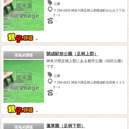
公園
〒258-0029 神奈川県足柄上郡開成町みなみ２丁目
２−１
－
－
開成駅前公園（足柄上郡）
現地未調査
神奈川県足柄上郡にある都市公園（街区公園）
です。
公園
〒258-0021 神奈川県足柄上郡開成町吉田島４３５
５−１
－
－
蓬莱園（足柄下郡）
現地未調査