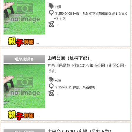
公園
〒250-0408 神奈川県足柄下郡箱根町強羅１３００
−２８０
－
－
山崎公園（足柄下郡）
現地未調査
神奈川県足柄下郡にある都市公園（街区公園）
です。
公園
〒250-0311 神奈川県箱根町
－
－
大平台ふれあい広場（足柄下郡）