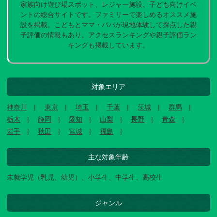
家族向け遊び場スポット、レジャー施設、子ども向けイベ
ントの総合サイトです。ファミリーで楽しめるオススメ施
設を掲載。こどもとママ・パパが現地体験して採点した親
子評価の情報もあり。アクセスランキングや親子評価ラン
キングも掲載しています。
対象エリア
神奈川
東京
埼玉
千葉
茨城
群馬
栃木
静岡
愛知
山梨
長野
青森
岩手
秋田
宮城
福島
主な対象年齢
未就学児（乳児、幼児）、小学生、中学生、高校生
ジャンル