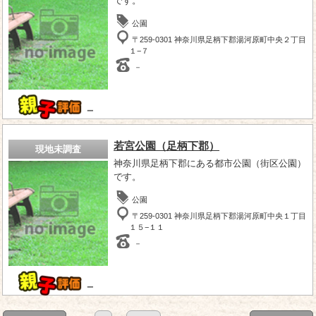
です。
公園
〒259-0301 神奈川県足柄下郡湯河原町中央２丁目
１−７
－
－
若宮公園（足柄下郡）
現地未調査
神奈川県足柄下郡にある都市公園（街区公園）
です。
公園
〒259-0301 神奈川県足柄下郡湯河原町中央１丁目
１５−１１
－
－