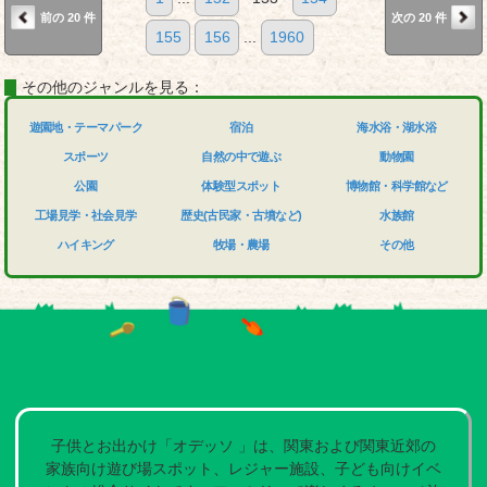
前の 20 件
次の 20 件
155
156
...
1960
その他のジャンルを見る：
遊園地・テーマパーク
宿泊
海水浴・湖水浴
スポーツ
自然の中で遊ぶ
動物園
公園
体験型スポット
博物館・科学館など
工場見学・社会見学
歴史(古民家・古墳など)
水族館
ハイキング
牧場・農場
その他
子供とお出かけ「オデッソ 」は、関東および関東近郊の
家族向け遊び場スポット、レジャー施設、子ども向けイベ