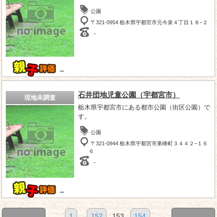
公園
〒321-0954 栃木県宇都宮市元今泉４丁目１８−２
－
－
石井団地児童公園（宇都宮市）
現地未調査
栃木県宇都宮市にある都市公園（街区公園）で
す。
公園
〒321-0944 栃木県宇都宮市東峰町３４４２−１６
６
－
－
1
...
152
153
154