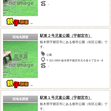
－
－
駅東２号児童公園（宇都宮市）
現地未調査
栃木県宇都宮市にある都市公園（街区公園）で
す。
公園
〒321-0954 栃木県宇都宮市元今泉６丁目８−８
－
－
駅東１号児童公園（宇都宮市）
現地未調査
栃木県宇都宮市にある都市公園（街区公園）で
す。