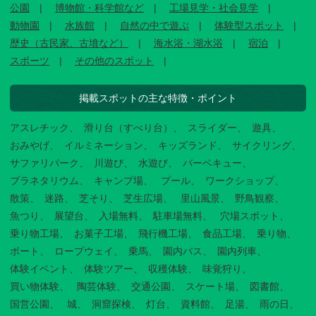
公園
博物館・科学館など
工場見学・社会見学
動物園
水族館
自然の中で遊ぶ
体験型スポット
歴史（古民家、古墳など）
海水浴・湖水浴
宿泊
スポーツ
その他のスポット
掲載スポットの主な特徴・ポイント
アスレチック
滑り台（すべり台）
スライダー
遊具
おみやげ
イルミネーション
キッズランド
サイクリング
サファリパーク
川遊び
水遊び
バーベキュー
プラネタリウム
キャンプ場
プール
ワークショップ
散策
迷路
芝そり
芝生広場
里山風景
野鳥観察
魚つり
展望台
入場無料
駐車場無料
穴場スポット
乗り物工場
お菓子工場
飛行機工場
食品工場
乗り物
ボート
ロープウェイ
乗馬
園内バス
園内列車
体験イベント
体験ツアー
収穫体験
味覚狩り
買い物体験
陶芸体験
交通公園
スケート場
図書館
国営公園
城
洞窟探検
灯台
資料館
足湯
雨の日