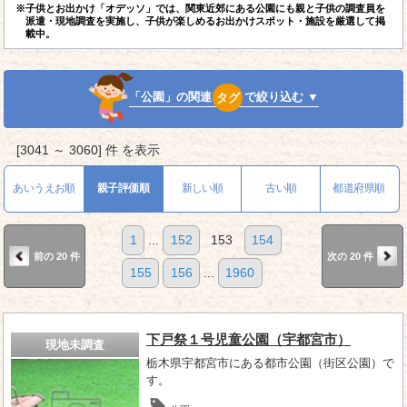
※子供とお出かけ「オデッソ」では、関東近郊にある公園にも親と子供の調査員を
派遣・現地調査を実施し、子供が楽しめるお出かけスポット・施設を厳選して掲
載中。
「公園」の関連
タグ
で絞り込む ▼
[3041 ～ 3060] 件 を表示
あいうえお順
親子評価順
新しい順
古い順
都道府県順
1
...
152
153
154
前の 20 件
次の 20 件
155
156
...
1960
下戸祭１号児童公園（宇都宮市）
現地未調査
栃木県宇都宮市にある都市公園（街区公園）で
す。