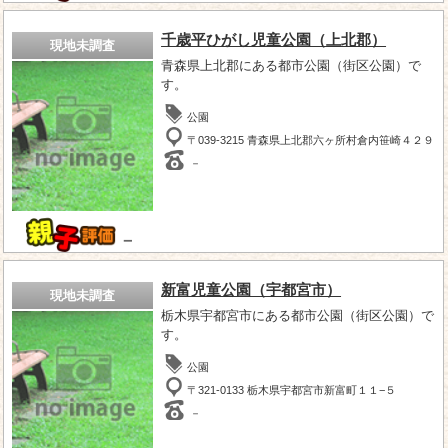
千歳平ひがし児童公園（上北郡）
現地未調査
青森県上北郡にある都市公園（街区公園）で
す。
公園
〒039-3215 青森県上北郡六ヶ所村倉内笹崎４２９
－
－
新富児童公園（宇都宮市）
現地未調査
栃木県宇都宮市にある都市公園（街区公園）で
す。
公園
〒321-0133 栃木県宇都宮市新富町１１−５
－