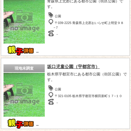
青森県上北郡にある都市公園（街区公園）で
す。
公園
〒039-2225 青森県上北郡おいらせ町上明堂９８
−７
－
－
坂口児童公園（宇都宮市）
現地未調査
栃木県宇都宮市にある都市公園（街区公園）で
す。
公園
〒321-0105 栃木県宇都宮市横田新町１７−１０
－
－