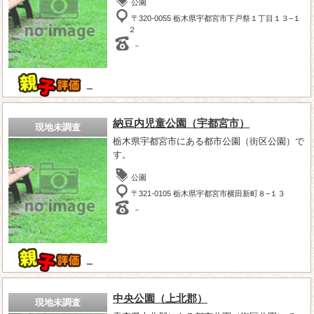
公園
〒320-0055 栃木県宇都宮市下戸祭１丁目１３−１
２
－
－
納豆内児童公園（宇都宮市）
現地未調査
栃木県宇都宮市にある都市公園（街区公園）で
す。
公園
〒321-0105 栃木県宇都宮市横田新町８−１３
－
－
中央公園（上北郡）
現地未調査