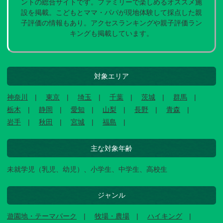
ントの総合サイトです。ファミリーで楽しめるオススメ施
設を掲載。こどもとママ・パパが現地体験して採点した親
子評価の情報もあり。アクセスランキングや親子評価ラン
キングも掲載しています。
対象エリア
神奈川
東京
埼玉
千葉
茨城
群馬
栃木
静岡
愛知
山梨
長野
青森
岩手
秋田
宮城
福島
主な対象年齢
未就学児（乳児、幼児）、小学生、中学生、高校生
ジャンル
遊園地・テーマパーク
牧場・農場
ハイキング