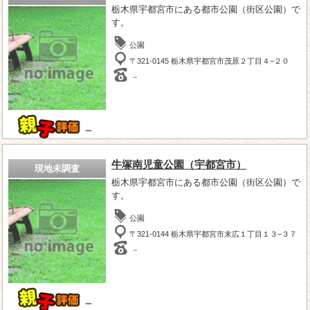
栃木県宇都宮市にある都市公園（街区公園）で
す。
公園
〒321-0145 栃木県宇都宮市茂原２丁目４−２０
－
－
牛塚南児童公園（宇都宮市）
現地未調査
栃木県宇都宮市にある都市公園（街区公園）で
す。
公園
〒321-0144 栃木県宇都宮市末広１丁目１３−３７
－
－