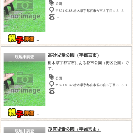
公園
〒321-0166 栃木県宇都宮市今宮３丁目１３−３
－
－
高砂児童公園（宇都宮市）
現地未調査
栃木県宇都宮市にある都市公園（街区公園）で
す。
公園
〒321-0132 栃木県宇都宮市雀の宮６丁目３−５３
－
－
茂原児童公園（宇都宮市）
現地未調査