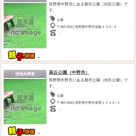
長野県中野市にある都市公園（街区公園）で
す。
公園
〒383-0041 長野県中野市岩船４３０−５
－
－
高丘公園（中野市）
現地未調査
長野県中野市にある都市公園（街区公園）で
す。
公園
〒383-0053 長野県中野市草間１１４２−１
－
－