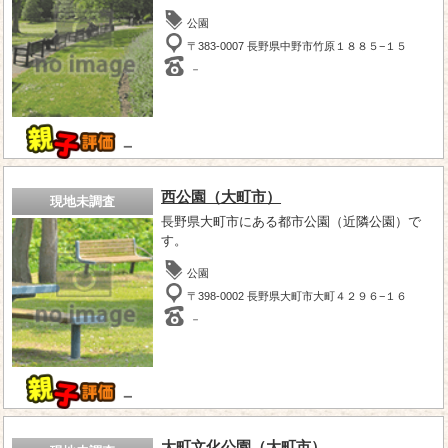
公園
〒383-0007 長野県中野市竹原１８８５−１５
－
－
西公園（大町市）
現地未調査
長野県大町市にある都市公園（近隣公園）で
す。
公園
〒398-0002 長野県大町市大町４２９６−１６
－
－
大町文化公園（大町市）