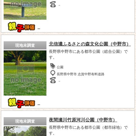
－
－
北信濃ふるさとの森文化公園（中野市）
現地未調査
長野県中野市にある都市公園（総合公園）で
す。
公園
長野県中野市 志賀中野有料道路
－
－
夜間瀬川竹原河川公園（中野市）
現地未調査
長野県中野市にある都市公園（都市緑地）で
す。