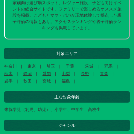
家族向け遊び場スポット、レジャー施設、子ども向けイベ
ントの総合サイトです。ファミリーで楽しめるオススメ施
設を掲載。こどもとママ・パパが現地体験して採点した親
子評価の情報もあり。アクセスランキングや親子評価ラン
キングも掲載しています。
対象エリア
神奈川
東京
埼玉
千葉
茨城
群馬
栃木
静岡
愛知
山梨
長野
青森
岩手
秋田
宮城
福島
主な対象年齢
未就学児（乳児、幼児）、小学生、中学生、高校生
ジャンル