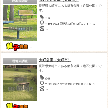
現地未調査
長野県大町市にある都市公園（近隣公園）で
す。
公園
〒398-0002 長野県大町市大町１７５７−１
－
－
大町公園（大町市）
現地未調査
長野県大町市にある都市公園（地区公園）で
す。
公園
〒398-0002 長野県大町市大町８０５６−１
－