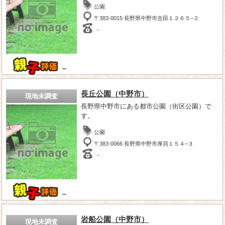
公園
〒383-0015 長野県中野市吉田１２６５−２
－
－
長丘公園（中野市）
現地未調査
長野県中野市にある都市公園（街区公園）で
す。
公園
〒383-0066 長野県中野市厚貝１５４−３
－
－
岩船公園（中野市）
現地未調査