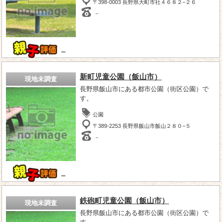
〒398-0003 長野県大町市社４６８２−２６
－
－
新町児童公園（飯山市）
現地未調査
長野県飯山市にある都市公園（街区公園）で
す。
公園
〒389-2253 長野県飯山市飯山２８０−５
－
－
鉄砲町児童公園（飯山市）
現地未調査
長野県飯山市にある都市公園（街区公園）で