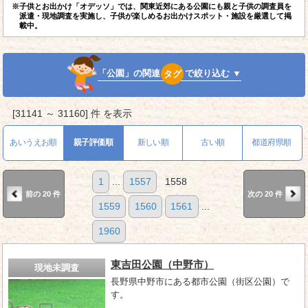
※子供とお出かけ「オデッソ」では、関東近郊にある公園にも親と子供の調査員を
派遣・現地調査を実施し、子供が楽しめるお出かけスポット・施設を厳選して掲
載中。
「公園」の関連
タグ
で絞り込む ▼
[31141 ～ 31160] 件 を表示
あいうえお順
親子評価順
新しい順
古い順
都道府県順
1
...
1557
1558
前の 20 件
次の 20 件
1559
1560
1561
...
1960
東吉田公園（中野市）
現地未調査
長野県中野市にある都市公園（街区公園）で
す。