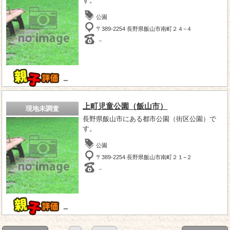
す。
公園
〒389-2254 長野県飯山市南町２４−４
－
－
上町児童公園（飯山市）
現地未調査
長野県飯山市にある都市公園（街区公園）で
す。
公園
〒389-2254 長野県飯山市南町２１−２
－
－