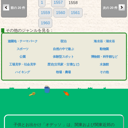
1
...
1557
1558
前の 20 件
次の 20 件
1559
1560
1561
...
1960
その他のジャンルを見る：
遊園地・テーマパーク
宿泊
海水浴・湖水浴
スポーツ
自然の中で遊ぶ
動物園
公園
体験型スポット
博物館・科学館など
工場見学・社会見学
歴史(古民家・古墳など)
水族館
ハイキング
牧場・農場
その他
子供とお出かけ「オデッソ 」は、関東および関東近郊の