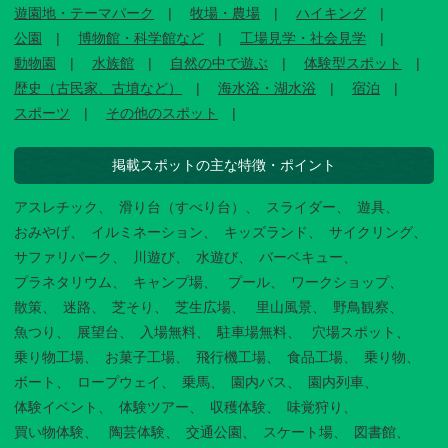
遊園地・テーマパーク
牧場・農場
ハイキング
公園
博物館・科学館など
工場見学・社会見学
動物園
水族館
自然の中で遊ぶ
体験型スポット
歴史（古民家、古墳など）
海水浴・湖水浴
宿泊
スポーツ
その他のスポット
掲載スポットの主な特徴・ポイント
アスレチック
滑り台（すべり台）
スライダー
遊具
おみやげ
イルミネーション
キッズランド
サイクリング
サファリパーク
川遊び
水遊び
バーベキュー
プラネタリウム
キャンプ場
プール
ワークショップ
散策
迷路
芝そり
芝生広場
里山風景
野鳥観察
魚つり
展望台
入場無料
駐車場無料
穴場スポット
乗り物工場
お菓子工場
飛行機工場
食品工場
乗り物
ボート
ロープウェイ
乗馬
園内バス
園内列車
体験イベント
体験ツアー
収穫体験
味覚狩り
買い物体験
陶芸体験
交通公園
スケート場
図書館