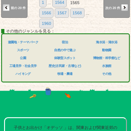
1
...
1564
1565
前の 20 件
次の 20 件
1566
1567
1568
...
1960
その他のジャンルを見る：
遊園地・テーマパーク
宿泊
海水浴・湖水浴
スポーツ
自然の中で遊ぶ
動物園
公園
体験型スポット
博物館・科学館など
工場見学・社会見学
歴史(古民家・古墳など)
水族館
ハイキング
牧場・農場
その他
子供とお出かけ「オデッソ 」は、関東および関東近郊の