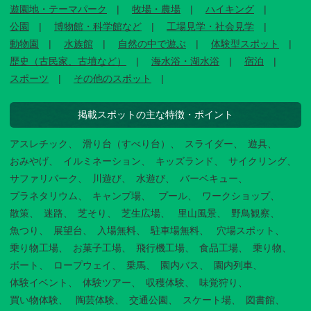
遊園地・テーマパーク
牧場・農場
ハイキング
公園
博物館・科学館など
工場見学・社会見学
動物園
水族館
自然の中で遊ぶ
体験型スポット
歴史（古民家、古墳など）
海水浴・湖水浴
宿泊
スポーツ
その他のスポット
掲載スポットの主な特徴・ポイント
アスレチック
滑り台（すべり台）
スライダー
遊具
おみやげ
イルミネーション
キッズランド
サイクリング
サファリパーク
川遊び
水遊び
バーベキュー
プラネタリウム
キャンプ場
プール
ワークショップ
散策
迷路
芝そり
芝生広場
里山風景
野鳥観察
魚つり
展望台
入場無料
駐車場無料
穴場スポット
乗り物工場
お菓子工場
飛行機工場
食品工場
乗り物
ボート
ロープウェイ
乗馬
園内バス
園内列車
体験イベント
体験ツアー
収穫体験
味覚狩り
買い物体験
陶芸体験
交通公園
スケート場
図書館