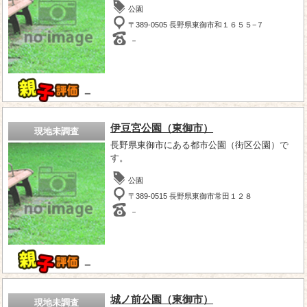
公園
〒389-0505 長野県東御市和１６５５−７
－
－
伊豆宮公園（東御市）
現地未調査
長野県東御市にある都市公園（街区公園）で
す。
公園
〒389-0515 長野県東御市常田１２８
－
－
城ノ前公園（東御市）
現地未調査