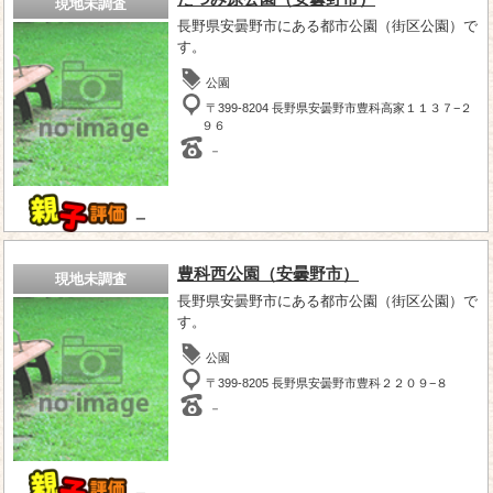
現地未調査
長野県安曇野市にある都市公園（街区公園）で
す。
公園
〒399-8204 長野県安曇野市豊科高家１１３７−２
９６
－
－
豊科西公園（安曇野市）
現地未調査
長野県安曇野市にある都市公園（街区公園）で
す。
公園
〒399-8205 長野県安曇野市豊科２２０９−８
－