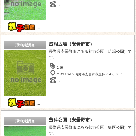
－
－
成相広場（安曇野市）
現地未調査
長野県安曇野市にある都市公園（広場公園）で
す。
公園
〒399-8205 長野県安曇野市豊科２４８８−１
－
－
豊科公園（安曇野市）
現地未調査
長野県安曇野市にある都市公園（街区公園）で
す。