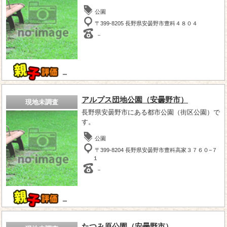
公園
〒399-8205 長野県安曇野市豊科４８０４
－
－
アルプス団地公園（安曇野市）
現地未調査
長野県安曇野市にある都市公園（街区公園）で
す。
公園
〒399-8204 長野県安曇野市豊科高家３７６０−７
１
－
－
たつみ原公園（安曇野市）