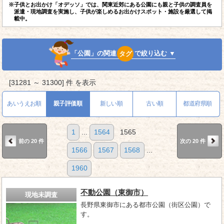
※子供とお出かけ「オデッソ」では、関東近郊にある公園にも親と子供の調査員を
派遣・現地調査を実施し、子供が楽しめるお出かけスポット・施設を厳選して掲
載中。
「公園」の関連
タグ
で絞り込む ▼
[31281 ～ 31300] 件 を表示
あいうえお順
親子評価順
新しい順
古い順
都道府県順
1
...
1564
1565
前の 20 件
次の 20 件
1566
1567
1568
...
1960
不動公園（東御市）
現地未調査
長野県東御市にある都市公園（街区公園）で
す。