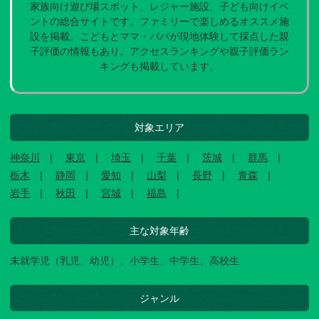
家族向け遊び場スポット、レジャー施設、子ども向けイベ
ントの総合サイトです。ファミリーで楽しめるオススメ施
設を掲載。こどもとママ・パパが現地体験して採点した親
子評価の情報もあり。アクセスランキングや親子評価ラン
キングも掲載しています。
対象エリア
神奈川
東京
埼玉
千葉
茨城
群馬
栃木
静岡
愛知
山梨
長野
青森
岩手
秋田
宮城
福島
主な対象年齢
未就学児（乳児、幼児）、小学生、中学生、高校生
ジャンル