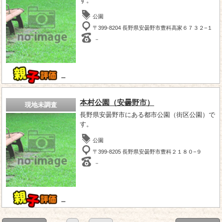
す。
公園
〒399-8204 長野県安曇野市豊科高家６７３２−１
－
－
本村公園（安曇野市）
現地未調査
長野県安曇野市にある都市公園（街区公園）で
す。
公園
〒399-8205 長野県安曇野市豊科２１８０−９
－
－