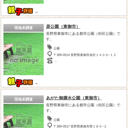
－
原公園（東御市）
現地未調査
長野県東御市にある都市公園（街区公園）で
す。
公園
〒389-0514 長野県東御市加沢１４０９−１２
－
－
あがた御膳水公園（東御市）
現地未調査
長野県東御市にある都市公園（街区公園）で
す。
公園
〒389-0517 長野県東御市県１８５−２