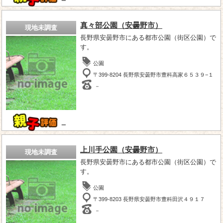
－
真々部公園（安曇野市）
現地未調査
長野県安曇野市にある都市公園（街区公園）で
す。
公園
〒399-8204 長野県安曇野市豊科高家６５３９−１
－
－
上川手公園（安曇野市）
現地未調査
長野県安曇野市にある都市公園（街区公園）で
す。
公園
〒399-8203 長野県安曇野市豊科田沢４９１７
－