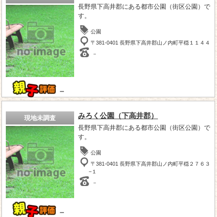
長野県下高井郡にある都市公園（街区公園）で
す。
公園
〒381-0401 長野県下高井郡山ノ内町平穏１１４４
－
－
みろく公園（下高井郡）
現地未調査
長野県下高井郡にある都市公園（街区公園）で
す。
公園
〒381-0401 長野県下高井郡山ノ内町平穏２７６３
−１
－
－