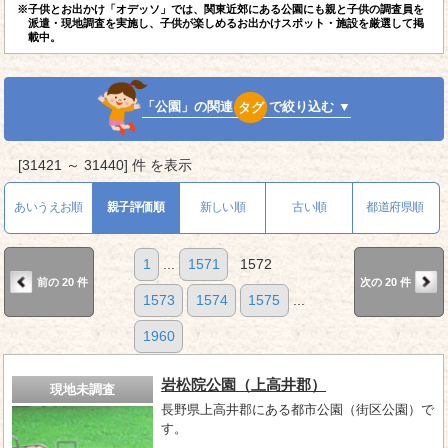
※子供とお出かけ「オデッソ」では、関東近郊にある公園にも親と子供の調査員を
派遣・現地調査を実施し、子供が楽しめるお出かけスポット・施設を厳選して掲
載中。
「公園」の関連
タグ
で絞り込む ▼
[31421 ～ 31440] 件 を表示
あいうえお順
親子評価順
新しい順
古い順
都道府県順
1
...
1571
1572
前の 20 件
次の 20 件
1573
1574
1575
...
1960
岩松院公園（上高井郡）
現地未調査
長野県上高井郡にある都市公園（街区公園）で
す。