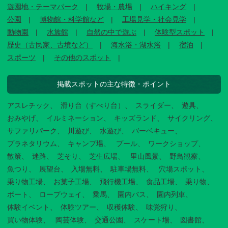
遊園地・テーマパーク
牧場・農場
ハイキング
公園
博物館・科学館など
工場見学・社会見学
動物園
水族館
自然の中で遊ぶ
体験型スポット
歴史（古民家、古墳など）
海水浴・湖水浴
宿泊
スポーツ
その他のスポット
掲載スポットの主な特徴・ポイント
アスレチック
滑り台（すべり台）
スライダー
遊具
おみやげ
イルミネーション
キッズランド
サイクリング
サファリパーク
川遊び
水遊び
バーベキュー
プラネタリウム
キャンプ場
プール
ワークショップ
散策
迷路
芝そり
芝生広場
里山風景
野鳥観察
魚つり
展望台
入場無料
駐車場無料
穴場スポット
乗り物工場
お菓子工場
飛行機工場
食品工場
乗り物
ボート
ロープウェイ
乗馬
園内バス
園内列車
体験イベント
体験ツアー
収穫体験
味覚狩り
買い物体験
陶芸体験
交通公園
スケート場
図書館