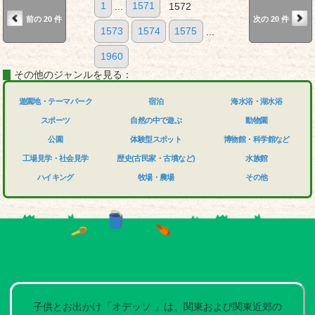
1
...
1571
1572
前の 20 件
次の 20 件
1573
1574
1575
...
1960
その他のジャンルを見る：
遊園地・テーマパーク
宿泊
海水浴・湖水浴
スポーツ
自然の中で遊ぶ
動物園
公園
体験型スポット
博物館・科学館など
工場見学・社会見学
歴史(古民家・古墳など)
水族館
ハイキング
牧場・農場
その他
子供とお出かけ「オデッソ 」は、関東および関東近郊の