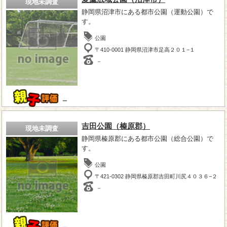
現地未調査
静岡県沼津市にある都市公園（運動公園）で
す。
公園
〒410-0001 静岡県沼津市足高２０１−１
－
－
吉田公園（榛原郡）
現地未調査
静岡県榛原郡にある都市公園（総合公園）で
す。
公園
〒421-0302 静岡県榛原郡吉田町川尻４０３６−２
－