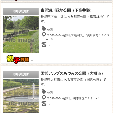
夜間瀬川緑地公園（下高井郡）
現地未調査
長野県下高井郡にある都市公園（都市緑地）で
す。
公園
〒381-0404 長野県下高井郡山ノ内町戸狩１２０３
−１３
－
－
国営アルプスあづみの公園（大町市）
現地未調査
長野県大町市にある都市公園（国営公園）で
す。
公園
〒398-0004 長野県大町市常盤７７９１−４
－