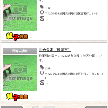
す。
公園
〒420-0834 静岡県静岡市葵区音羽町１６−５
－
－
川合公園（静岡市）
現地未調査
静岡県静岡市にある都市公園（街区公園）で
す。
公園
〒420-0923 静岡県静岡市葵区川合２丁目２６−４
８
－
－