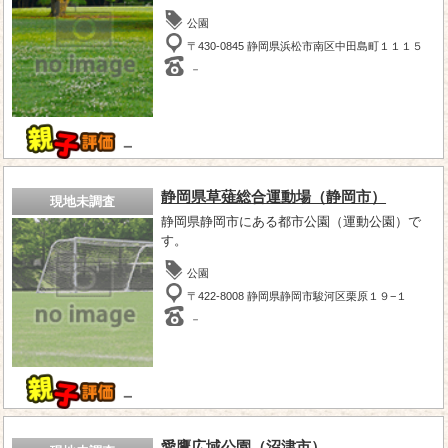
公園
〒430-0845 静岡県浜松市南区中田島町１１１５
－
－
静岡県草薙総合運動場（静岡市）
現地未調査
静岡県静岡市にある都市公園（運動公園）で
す。
公園
〒422-8008 静岡県静岡市駿河区栗原１９−１
－
－
愛鷹広域公園（沼津市）