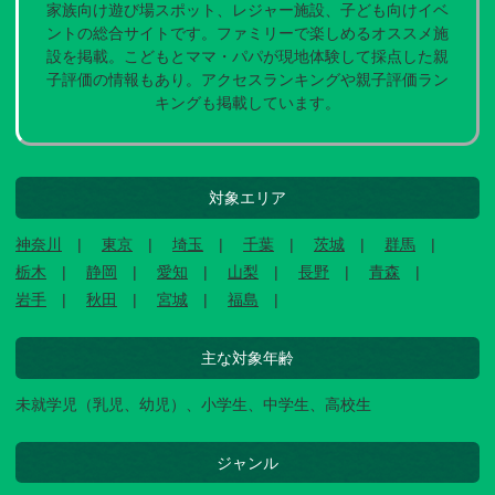
家族向け遊び場スポット、レジャー施設、子ども向けイベ
ントの総合サイトです。ファミリーで楽しめるオススメ施
設を掲載。こどもとママ・パパが現地体験して採点した親
子評価の情報もあり。アクセスランキングや親子評価ラン
キングも掲載しています。
対象エリア
神奈川
東京
埼玉
千葉
茨城
群馬
栃木
静岡
愛知
山梨
長野
青森
岩手
秋田
宮城
福島
主な対象年齢
未就学児（乳児、幼児）、小学生、中学生、高校生
ジャンル