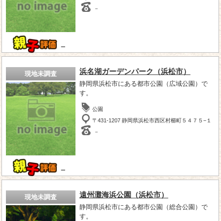
－
－
浜名湖ガーデンパーク（浜松市）
現地未調査
静岡県浜松市にある都市公園（広域公園）で
す。
公園
〒431-1207 静岡県浜松市西区村櫛町５４７５−１
－
－
遠州灘海浜公園（浜松市）
現地未調査
静岡県浜松市にある都市公園（総合公園）で
す。