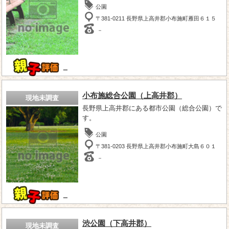
公園
〒381-0211 長野県上高井郡小布施町雁田６１５
－
－
小布施総合公園（上高井郡）
現地未調査
長野県上高井郡にある都市公園（総合公園）で
す。
公園
〒381-0203 長野県上高井郡小布施町大島６０１
－
－
渋公園（下高井郡）
現地未調査