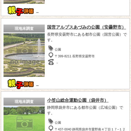
－
国営アルプスあづみの公園（安曇野市）
現地未調査
長野県安曇野市にある都市公園（国営公園）で
す。
公園
〒399-8211 長野県安曇野市
－
－
小笠山総合運動公園（袋井市）
現地未調査
静岡県袋井市にある都市公園（広域公園）で
す。
公園
〒437-0040 静岡県袋井市愛野南４丁目１７−１２