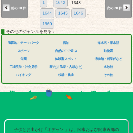
1
...
1642
1643
前の 20 件
次の 20 件
1644
1645
1646
...
1960
その他のジャンルを見る：
遊園地・テーマパーク
宿泊
海水浴・湖水浴
スポーツ
自然の中で遊ぶ
動物園
公園
体験型スポット
博物館・科学館など
工場見学・社会見学
歴史(古民家・古墳など)
水族館
ハイキング
牧場・農場
その他
子供とお出かけ「オデッソ 」は、関東および関東近郊の