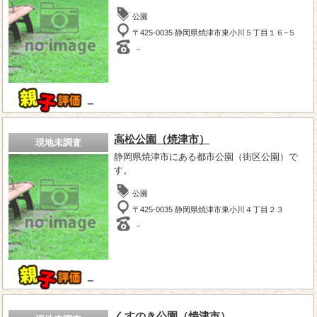
公園
〒425-0035 静岡県焼津市東小川５丁目１６−５
－
－
高松公園（焼津市）
現地未調査
静岡県焼津市にある都市公園（街区公園）で
す。
公園
〒425-0035 静岡県焼津市東小川４丁目２３
－
－
くすのき公園（焼津市）