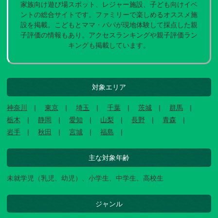
家族向け遊び場スポット、レジャー施設、子ども向けイベ
ントの総合サイトです。ファミリーで楽しめるオススメ施
設を掲載。こどもとママ・パパが現地体験して採点した親
子評価の情報もあり。アクセスランキングや親子評価ラン
キングも掲載しています。
対象エリア
神奈川
東京
埼玉
千葉
茨城
群馬
栃木
静岡
愛知
山梨
長野
青森
岩手
秋田
宮城
福島
主な対象年齢
未就学児（乳児、幼児）、小学生、中学生、高校生
ジャンル