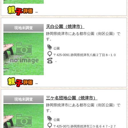
－
天白公園（焼津市）
現地未調査
静岡県焼津市にある都市公園（街区公園）で
す。
公園
〒425-0091 静岡県焼津市八楠２丁目８−１０
－
－
三ケ名団地公園（焼津市）
現地未調査
静岡県焼津市にある都市公園（街区公園）で
す。
公園
〒425-0071 静岡県焼津市三ケ名６４７−２７