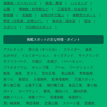
遊園地・テーマパーク
牧場・農場
ハイキング
公園
博物館・科学館など
工場見学・社会見学
動物園
水族館
自然の中で遊ぶ
体験型スポット
歴史（古民家、古墳など）
海水浴・湖水浴
宿泊
スポーツ
その他のスポット
掲載スポットの主な特徴・ポイント
アスレチック
滑り台（すべり台）
スライダー
遊具
おみやげ
イルミネーション
キッズランド
サイクリング
サファリパーク
川遊び
水遊び
バーベキュー
プラネタリウム
キャンプ場
プール
ワークショップ
散策
迷路
芝そり
芝生広場
里山風景
野鳥観察
魚つり
展望台
入場無料
駐車場無料
穴場スポット
乗り物工場
お菓子工場
飛行機工場
食品工場
乗り物
ボート
ロープウェイ
乗馬
園内バス
園内列車
体験イベント
体験ツアー
収穫体験
味覚狩り
買い物体験
陶芸体験
交通公園
スケート場
図書館