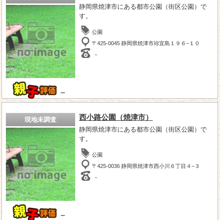
静岡県焼津市にある都市公園（街区公園）で
す。
公園
〒425-0045 静岡県焼津市祢宜島１９６−１０
－
－
西小路公園（焼津市）
現地未調査
静岡県焼津市にある都市公園（街区公園）で
す。
公園
〒425-0036 静岡県焼津市西小川６丁目４−３
－
－