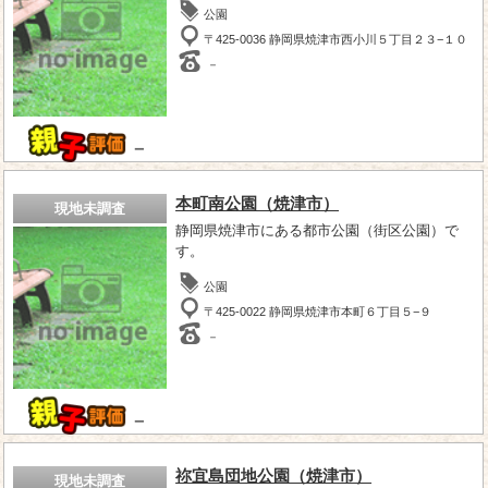
公園
〒425-0036 静岡県焼津市西小川５丁目２３−１０
－
－
本町南公園（焼津市）
現地未調査
静岡県焼津市にある都市公園（街区公園）で
す。
公園
〒425-0022 静岡県焼津市本町６丁目５−９
－
－
祢宜島団地公園（焼津市）
現地未調査