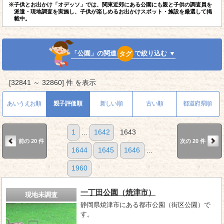
※子供とお出かけ「オデッソ」では、関東近郊にある公園にも親と子供の調査員を
派遣・現地調査を実施し、子供が楽しめるお出かけスポット・施設を厳選して掲
載中。
「公園」の関連
タグ
で絞り込む ▼
[32841 ～ 32860] 件 を表示
あいうえお順
親子評価順
新しい順
古い順
都道府県順
1
...
1642
1643
前の 20 件
次の 20 件
1644
1645
1646
...
1960
一丁田公園（焼津市）
現地未調査
静岡県焼津市にある都市公園（街区公園）で
す。