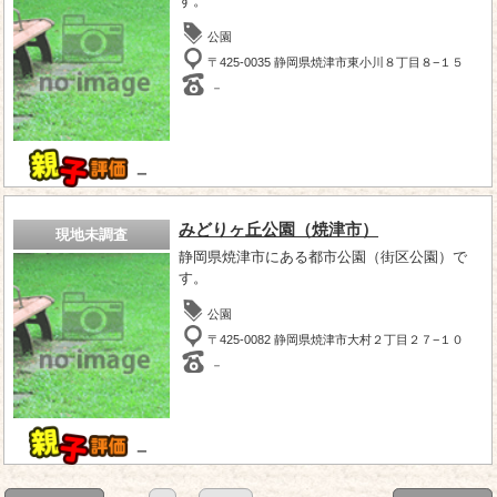
す。
公園
〒425-0035 静岡県焼津市東小川８丁目８−１５
－
－
みどりヶ丘公園（焼津市）
現地未調査
静岡県焼津市にある都市公園（街区公園）で
す。
公園
〒425-0082 静岡県焼津市大村２丁目２７−１０
－
－