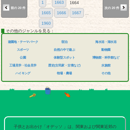
1
...
1663
1664
前の 20 件
次の 20 件
1665
1666
1667
...
1960
その他のジャンルを見る：
遊園地・テーマパーク
宿泊
海水浴・湖水浴
スポーツ
自然の中で遊ぶ
動物園
公園
体験型スポット
博物館・科学館など
工場見学・社会見学
歴史(古民家・古墳など)
水族館
ハイキング
牧場・農場
その他
子供とお出かけ「オデッソ 」は、関東および関東近郊の