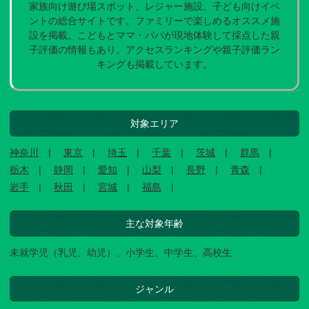
家族向け遊び場スポット、レジャー施設、子ども向けイベ
ントの総合サイトです。ファミリーで楽しめるオススメ施
設を掲載。こどもとママ・パパが現地体験して採点した親
子評価の情報もあり。アクセスランキングや親子評価ラン
キングも掲載しています。
対象エリア
神奈川
東京
埼玉
千葉
茨城
群馬
栃木
静岡
愛知
山梨
長野
青森
岩手
秋田
宮城
福島
主な対象年齢
未就学児（乳児、幼児）、小学生、中学生、高校生
ジャンル