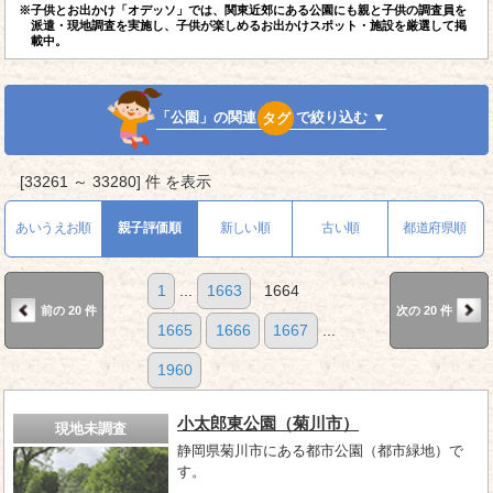
※子供とお出かけ「オデッソ」では、関東近郊にある公園にも親と子供の調査員を
派遣・現地調査を実施し、子供が楽しめるお出かけスポット・施設を厳選して掲
載中。
「公園」の関連
タグ
で絞り込む ▼
[33261 ～ 33280] 件 を表示
あいうえお順
親子評価順
新しい順
古い順
都道府県順
1
...
1663
1664
前の 20 件
次の 20 件
1665
1666
1667
...
1960
小太郎東公園（菊川市）
現地未調査
静岡県菊川市にある都市公園（都市緑地）で
す。