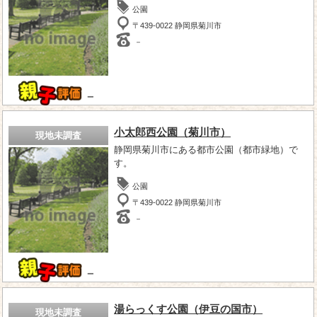
公園
〒439-0022 静岡県菊川市
－
－
小太郎西公園（菊川市）
現地未調査
静岡県菊川市にある都市公園（都市緑地）で
す。
公園
〒439-0022 静岡県菊川市
－
－
湯らっくす公園（伊豆の国市）
現地未調査