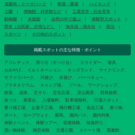
遊園地・テーマパーク
牧場・農場
ハイキング
公園
博物館・科学館など
工場見学・社会見学
動物園
水族館
自然の中で遊ぶ
体験型スポット
歴史（古民家、古墳など）
海水浴・湖水浴
宿泊
スポーツ
その他のスポット
掲載スポットの主な特徴・ポイント
アスレチック
滑り台（すべり台）
スライダー
遊具
おみやげ
イルミネーション
キッズランド
サイクリング
サファリパーク
川遊び
水遊び
バーベキュー
プラネタリウム
キャンプ場
プール
ワークショップ
散策
迷路
芝そり
芝生広場
里山風景
野鳥観察
魚つり
展望台
入場無料
駐車場無料
穴場スポット
乗り物工場
お菓子工場
飛行機工場
食品工場
乗り物
ボート
ロープウェイ
乗馬
園内バス
園内列車
体験イベント
体験ツアー
収穫体験
味覚狩り
買い物体験
陶芸体験
交通公園
スケート場
図書館