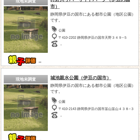
現地未調査
市）
静岡県伊豆の国市にある都市公園（地区公園）
です。
公園
〒410-2202 静岡県伊豆の国市天野３４９−５
－
－
城池親水公園（伊豆の国市）
現地未調査
静岡県伊豆の国市にある都市公園（地区公園）
です。
公園
〒410-2143 静岡県伊豆の国市韮山韮山４３８−３
－