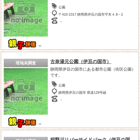
公園
〒410-2317 静岡県伊豆の国市守木４８−２
－
－
古奈湯元公園（伊豆の国市）
現地未調査
静岡県伊豆の国市にある都市公園（街区公園）
です。
公園
静岡県伊豆の国市 県道129号線
－
－
狩野川リバーサイドパーク（伊豆の国