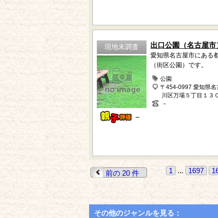
出口公園（名古屋市
現地未調査
愛知県名古屋市にある
（街区公園）です。
公園
〒454-0997 愛知県
川区万場５丁目１３
－
－
1
...
1697
1
前の 20 件
その他のジャンルを見る：