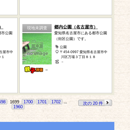
）
郷内公園（名古屋市）
現地未調査
都市公園
愛知県名古屋市にある都市公園
（街区公園）です。
公園
名古屋市中
〒454-0997 愛知県名古屋市中
０１
川区万場３丁目８１８
－
－
698
1699
1700
1701
1702
...
次の 20 件
1960