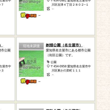
名古屋市中
〒454-0981 愛知県名古屋市中
０７
川区吉津４丁目２８０２−１
－
－
）
刎畑公園（名古屋市）
現地未調査
都市公園
愛知県名古屋市にある都市公園
（街区公園）です。
公園
名古屋市中
〒454-0958 愛知県名古屋市中
０３
川区東かの里町１１１
－
－