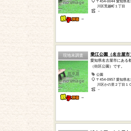
〒454-0044 愛知県
川区荒越町１丁目
－
－
乗江公園（名古屋市
現地未調査
愛知県名古屋市にある
（街区公園）です。
公園
〒454-0957 愛知県
川区かの里２丁目１
－
－