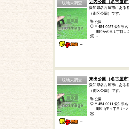
近内公園（名古屋市
現地未調査
愛知県名古屋市にある
（街区公園）です。
公園
〒454-0957 愛知県
川区かの里１丁目１
－
－
東出公園（名古屋市
現地未調査
愛知県名古屋市にある
（街区公園）です。
公園
〒454-0011 愛知県
川区山王１丁目７−２
－
－