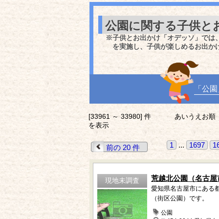
公園に関する子供と
※子供とお出かけ「オデッソ」では
を実施し、子供が楽しめるお出か
「公園
[33961 ～ 33980] 件
あいうえお順
を表示
1
...
1697
1
前の 20 件
荒越北公園（名古屋
現地未調査
愛知県名古屋市にある
（街区公園）です。
公園