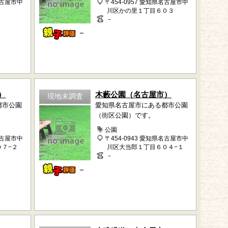
名古屋市中
〒454-0957 愛知県名古屋市中
川区かの里１丁目６０３
－
－
）
木藪公園（名古屋市）
現地未調査
都市公園
愛知県名古屋市にある都市公園
（街区公園）です。
公園
名古屋市中
〒454-0943 愛知県名古屋市中
０７−２
川区大当郎１丁目６０４−１
－
－