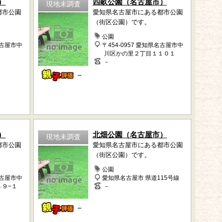
）
四畝公園（名古屋市）
現地未調査
都市公園
愛知県名古屋市にある都市公園
（街区公園）です。
公園
名古屋市中
〒454-0957 愛知県名古屋市中
川区かの里２丁目１１０１
－
－
）
北畑公園（名古屋市）
現地未調査
都市公園
愛知県名古屋市にある都市公園
（街区公園）です。
公園
名古屋市中
愛知県名古屋市 県道115号線
４９−１
－
－