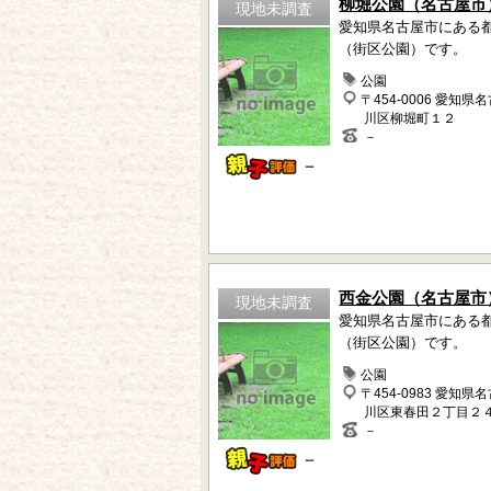
柳堀公園（名古屋市
現地未調査
愛知県名古屋市にある
（街区公園）です。
公園
〒454-0006 愛知県
川区柳堀町１２
－
－
西金公園（名古屋市
現地未調査
愛知県名古屋市にある
（街区公園）です。
公園
〒454-0983 愛知県
川区東春田２丁目２
－
－