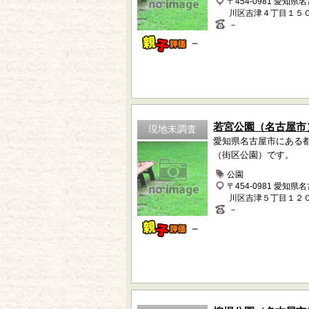
〒454-0981 愛知県
川区吉津４丁目１５
－
－
若宮公園（名古屋市
現地未調査
愛知県名古屋市にある
（街区公園）です。
公園
〒454-0981 愛知県
川区吉津５丁目１２
－
－