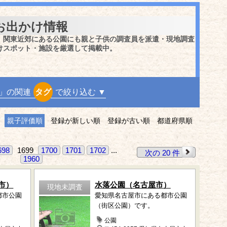
お出かけ情報
、関東近郊にある公園にも親と子供の調査員を派遣・現地調査
けスポット・施設を厳選して掲載中。
」の関連
タグ
で絞り込む ▼
親子評価順
登録が新しい順
登録が古い順
都道府県順
698
1699
1700
1701
1702
...
次の 20 件
1960
市）
水落公園（名古屋市）
現地未調査
都市公園
愛知県名古屋市にある都市公園
（街区公園）です。
公園