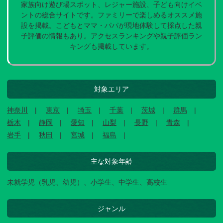
家族向け遊び場スポット、レジャー施設、子ども向けイベ
ントの総合サイトです。ファミリーで楽しめるオススメ施
設を掲載。こどもとママ・パパが現地体験して採点した親
子評価の情報もあり。アクセスランキングや親子評価ラン
キングも掲載しています。
対象エリア
神奈川
東京
埼玉
千葉
茨城
群馬
栃木
静岡
愛知
山梨
長野
青森
岩手
秋田
宮城
福島
主な対象年齢
未就学児（乳児、幼児）、小学生、中学生、高校生
ジャンル