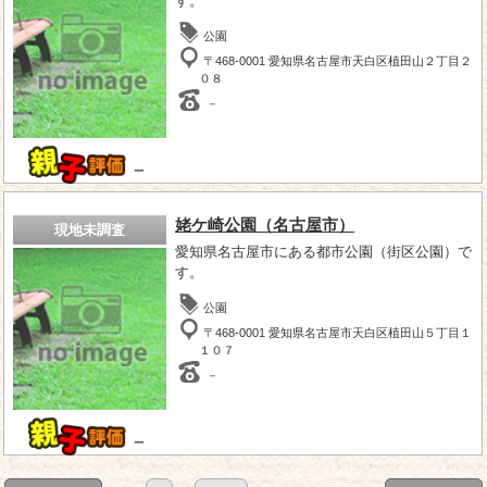
す。
公園
〒468-0001 愛知県名古屋市天白区植田山２丁目２
０８
－
－
姥ケ崎公園（名古屋市）
現地未調査
愛知県名古屋市にある都市公園（街区公園）で
す。
公園
〒468-0001 愛知県名古屋市天白区植田山５丁目１
１０７
－
－