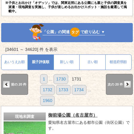
※子供とお出かけ「オデッソ」では、関東近郊にある公園にも親と子供の調査員を
派遣・現地調査を実施し、子供が楽しめるお出かけスポット・施設を厳選して掲
載中。
「公園」の関連
タグ
で絞り込む ▼
[34601 ～ 34620] 件 を表示
あいうえお順
親子評価順
新しい順
古い順
都道府県順
1
...
1730
1731
前の 20 件
次の 20 件
1732
1733
1734
...
1960
御前場公園（名古屋市）
現地未調査
愛知県名古屋市にある都市公園（街区公園）で
す。