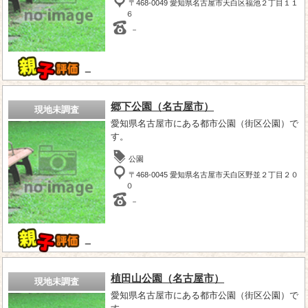
〒468-0049 愛知県名古屋市天白区福池２丁目１１
６
－
－
郷下公園（名古屋市）
現地未調査
愛知県名古屋市にある都市公園（街区公園）で
す。
公園
〒468-0045 愛知県名古屋市天白区野並２丁目２０
０
－
－
植田山公園（名古屋市）
現地未調査
愛知県名古屋市にある都市公園（街区公園）で