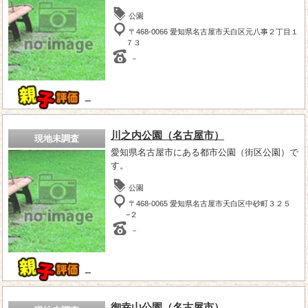
公園
〒468-0066 愛知県名古屋市天白区元八事２丁目１
７３
－
－
川之内公園（名古屋市）
現地未調査
愛知県名古屋市にある都市公園（街区公園）で
す。
公園
〒468-0065 愛知県名古屋市天白区中砂町３２５
−２
－
－
御幸山公園（名古屋市）