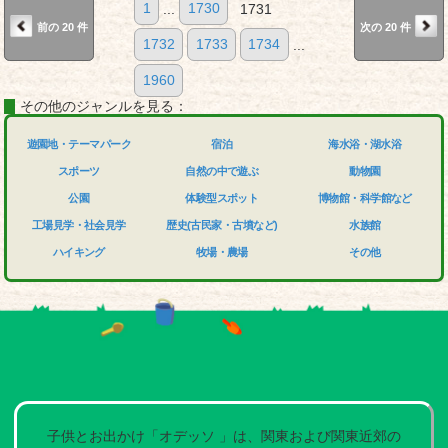
1
...
1730
1731
前の 20 件
次の 20 件
1732
1733
1734
...
1960
その他のジャンルを見る：
遊園地・テーマパーク
宿泊
海水浴・湖水浴
スポーツ
自然の中で遊ぶ
動物園
公園
体験型スポット
博物館・科学館など
工場見学・社会見学
歴史(古民家・古墳など)
水族館
ハイキング
牧場・農場
その他
子供とお出かけ「オデッソ 」は、関東および関東近郊の