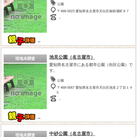
公園
〒468-0023 愛知県名古屋市天白区御前場町８７
－
－
池見公園（名古屋市）
現地未調査
愛知県名古屋市にある都市公園（街区公園）で
す。
公園
〒468-0067 愛知県名古屋市天白区池見２丁目１４
５
－
－
中砂公園（名古屋市）
現地未調査