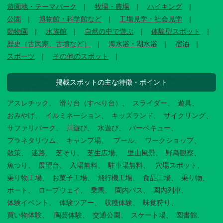
遊園地・テーマパーク
牧場・農場
ハイキング
公園
博物館・科学館など
工場見学・社会見学
動物園
水族館
自然の中で遊ぶ
体験型スポット
歴史（古民家、古墳など）
海水浴・湖水浴
宿泊
スポーツ
その他のスポット
掲載スポットの主な特徴・ポイント
アスレチック
滑り台（すべり台）
スライダー
遊具
おみやげ
イルミネーション
キッズランド
サイクリング
サファリパーク
川遊び
水遊び
バーベキュー
プラネタリウム
キャンプ場
プール
ワークショップ
散策
迷路
芝そり
芝生広場
里山風景
野鳥観察
魚つり
展望台
入場無料
駐車場無料
穴場スポット
乗り物工場
お菓子工場
飛行機工場
食品工場
乗り物
ボート
ロープウェイ
乗馬
園内バス
園内列車
体験イベント
体験ツアー
収穫体験
味覚狩り
買い物体験
陶芸体験
交通公園
スケート場
図書館