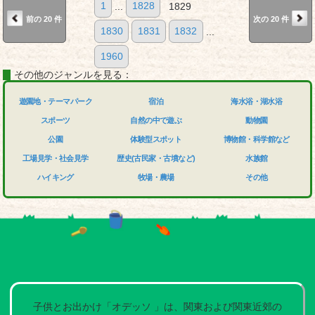
1
...
1828
1829
前の 20 件
次の 20 件
1830
1831
1832
...
1960
その他のジャンルを見る：
遊園地・テーマパーク
宿泊
海水浴・湖水浴
スポーツ
自然の中で遊ぶ
動物園
公園
体験型スポット
博物館・科学館など
工場見学・社会見学
歴史(古民家・古墳など)
水族館
ハイキング
牧場・農場
その他
子供とお出かけ「オデッソ 」は、関東および関東近郊の