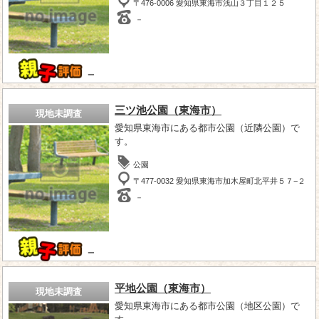
〒476-0006 愛知県東海市浅山３丁目１２５
－
－
三ツ池公園（東海市）
現地未調査
愛知県東海市にある都市公園（近隣公園）で
す。
公園
〒477-0032 愛知県東海市加木屋町北平井５７−２
－
－
平地公園（東海市）
現地未調査
愛知県東海市にある都市公園（地区公園）で