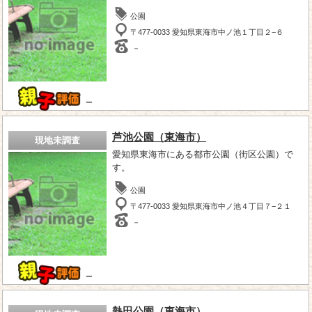
公園
〒477-0033 愛知県東海市中ノ池１丁目２−６
－
－
芦池公園（東海市）
現地未調査
愛知県東海市にある都市公園（街区公園）で
す。
公園
〒477-0033 愛知県東海市中ノ池４丁目７−２１
－
－
熱田公園（東海市）