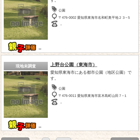
す。
公園
〒476-0002 愛知県東海市名和町奥平地２３−５
－
－
上野台公園（東海市）
現地未調査
愛知県東海市にある都市公園（地区公園）で
す。
公園
〒476-0011 愛知県東海市富木島町山田７−１
－
－