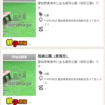
愛知県東海市にある都市公園（街区公園）で
す。
公園
〒476-0012 愛知県東海市富木島町伏見３丁目３
−２１
－
－
根越公園（東海市）
現地未調査
愛知県東海市にある都市公園（街区公園）で
す。
公園
〒476-0012 愛知県東海市富木島町伏見４丁目１５
−３
－
－