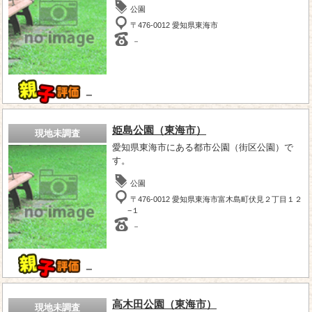
公園
〒476-0012 愛知県東海市
－
－
姫島公園（東海市）
現地未調査
愛知県東海市にある都市公園（街区公園）で
す。
公園
〒476-0012 愛知県東海市富木島町伏見２丁目１２
−１
－
－
高木田公園（東海市）
現地未調査