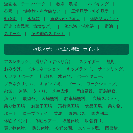
遊園地・テーマパーク
牧場・農場
ハイキング
公園
博物館・科学館など
工場見学・社会見学
動物園
水族館
自然の中で遊ぶ
体験型スポット
歴史（古民家、古墳など）
海水浴・湖水浴
宿泊
スポーツ
その他のスポット
掲載スポットの主な特徴・ポイント
アスレチック
滑り台（すべり台）
スライダー
遊具
おみやげ
イルミネーション
キッズランド
サイクリング
サファリパーク
川遊び
水遊び
バーベキュー
プラネタリウム
キャンプ場
プール
ワークショップ
散策
迷路
芝そり
芝生広場
里山風景
野鳥観察
魚つり
展望台
入場無料
駐車場無料
穴場スポット
乗り物工場
お菓子工場
飛行機工場
食品工場
乗り物
ボート
ロープウェイ
乗馬
園内バス
園内列車
体験イベント
体験ツアー
収穫体験
味覚狩り
買い物体験
陶芸体験
交通公園
スケート場
図書館