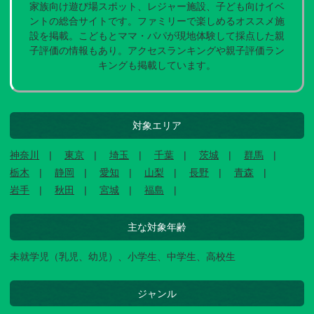
家族向け遊び場スポット、レジャー施設、子ども向けイベ
ントの総合サイトです。ファミリーで楽しめるオススメ施
設を掲載。こどもとママ・パパが現地体験して採点した親
子評価の情報もあり。アクセスランキングや親子評価ラン
キングも掲載しています。
対象エリア
神奈川
東京
埼玉
千葉
茨城
群馬
栃木
静岡
愛知
山梨
長野
青森
岩手
秋田
宮城
福島
主な対象年齢
未就学児（乳児、幼児）、小学生、中学生、高校生
ジャンル