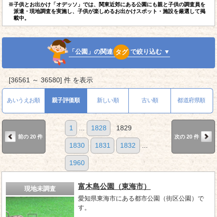
※子供とお出かけ「オデッソ」では、関東近郊にある公園にも親と子供の調査員を
派遣・現地調査を実施し、子供が楽しめるお出かけスポット・施設を厳選して掲
載中。
「公園」の関連
タグ
で絞り込む ▼
[36561 ～ 36580] 件 を表示
あいうえお順
親子評価順
新しい順
古い順
都道府県順
1
...
1828
1829
前の 20 件
次の 20 件
1830
1831
1832
...
1960
富木島公園（東海市）
現地未調査
愛知県東海市にある都市公園（街区公園）で
す。