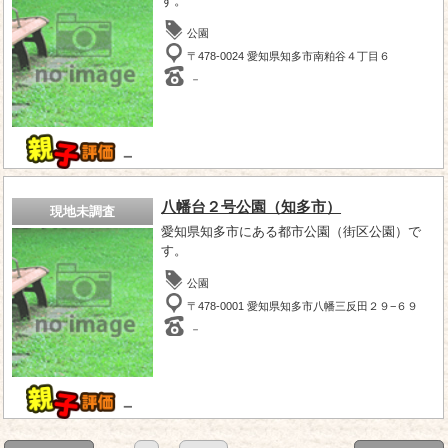
す。
公園
〒478-0024 愛知県知多市南粕谷４丁目６
－
－
八幡台２号公園（知多市）
現地未調査
愛知県知多市にある都市公園（街区公園）で
す。
公園
〒478-0001 愛知県知多市八幡三反田２９−６９
－
－