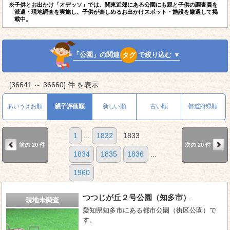
※子供とお出かけ「オデッソ」では、関東近郊にある公園にも親と子供の調査員を
派遣・現地調査を実施し、子供が楽しめるお出かけスポット・施設を厳選して掲
載中。
「公園」の関連
タグ
で絞り込む ▼
[36641 ～ 36660] 件 を表示
あいうえお順
親子評価順
新しい順
古い順
都道府県順
1
...
1832
1833
前の 20 件
次の 20 件
1834
1835
1836
...
1960
つつじが丘２号公園（知多市）
現地未調査
愛知県知多市にある都市公園（街区公園）で
す。