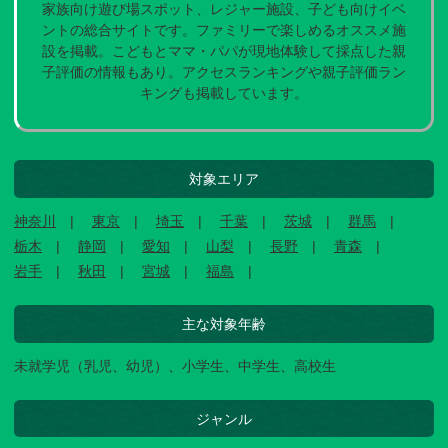
家族向け遊び場スポット、レジャー施設、子ども向けイベ
ントの総合サイトです。ファミリーで楽しめるオススメ施
設を掲載。こどもとママ・パパが現地体験して採点した親
子評価の情報もあり。アクセスランキングや親子評価ラン
キングも掲載しています。
対象エリア
神奈川
東京
埼玉
千葉
茨城
群馬
栃木
静岡
愛知
山梨
長野
青森
岩手
秋田
宮城
福島
主な対象年齢
未就学児（乳児、幼児）、小学生、中学生、高校生
ジャンル