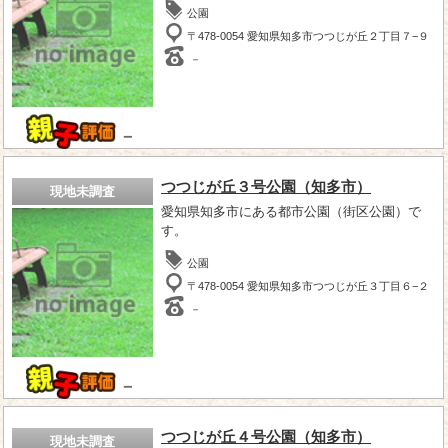
公園
〒478-0054 愛知県知多市つつじが丘２丁目７−９
－
－
つつじが丘３号公園（知多市）
現地未調査
愛知県知多市にある都市公園（街区公園）で
す。
公園
〒478-0054 愛知県知多市つつじが丘３丁目６−２
－
－
つつじが丘４号公園（知多市）
現地未調査