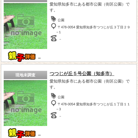
愛知県知多市にある都市公園（街区公園）で
す。
公園
〒478-0054 愛知県知多市つつじが丘３丁目２９
−１
－
－
つつじが丘５号公園（知多市）
現地未調査
愛知県知多市にある都市公園（街区公園）で
す。
公園
〒478-0054 愛知県知多市つつじが丘１丁目１１
−３
－
－