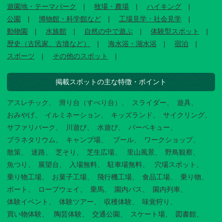
遊園地・テーマパーク
牧場・農場
ハイキング
公園
博物館・科学館など
工場見学・社会見学
動物園
水族館
自然の中で遊ぶ
体験型スポット
歴史（古民家、古墳など）
海水浴・湖水浴
宿泊
スポーツ
その他のスポット
掲載スポットの主な特徴・ポイント
アスレチック
滑り台（すべり台）
スライダー
遊具
おみやげ
イルミネーション
キッズランド
サイクリング
サファリパーク
川遊び
水遊び
バーベキュー
プラネタリウム
キャンプ場
プール
ワークショップ
散策
迷路
芝そり
芝生広場
里山風景
野鳥観察
魚つり
展望台
入場無料
駐車場無料
穴場スポット
乗り物工場
お菓子工場
飛行機工場
食品工場
乗り物
ボート
ロープウェイ
乗馬
園内バス
園内列車
体験イベント
体験ツアー
収穫体験
味覚狩り
買い物体験
陶芸体験
交通公園
スケート場
図書館