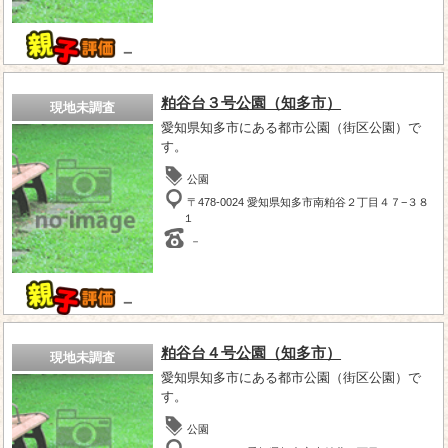
－
粕谷台３号公園（知多市）
現地未調査
愛知県知多市にある都市公園（街区公園）で
す。
公園
〒478-0024 愛知県知多市南粕谷２丁目４７−３８
１
－
－
粕谷台４号公園（知多市）
現地未調査
愛知県知多市にある都市公園（街区公園）で
す。
公園