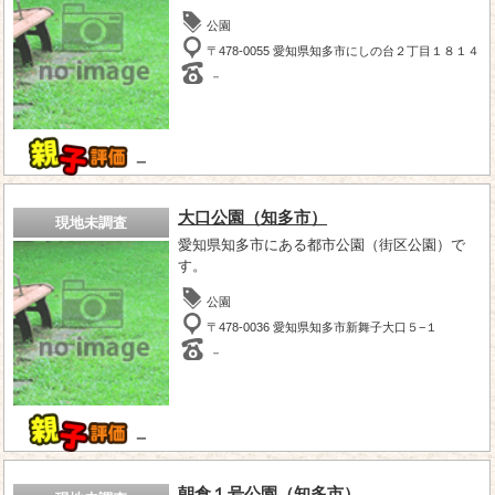
公園
〒478-0055 愛知県知多市にしの台２丁目１８１４
－
－
大口公園（知多市）
現地未調査
愛知県知多市にある都市公園（街区公園）で
す。
公園
〒478-0036 愛知県知多市新舞子大口５−１
－
－
朝倉１号公園（知多市）