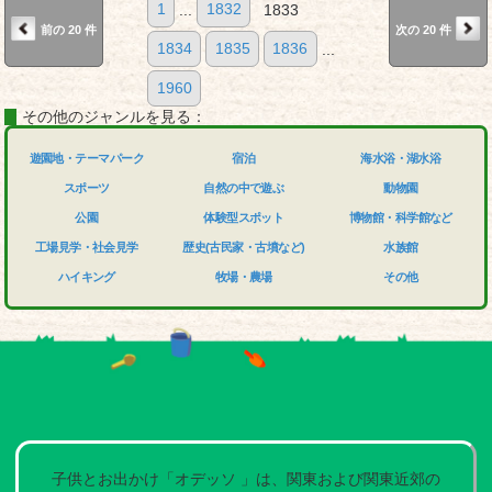
1
...
1832
1833
前の 20 件
次の 20 件
1834
1835
1836
...
1960
その他のジャンルを見る：
遊園地・テーマパーク
宿泊
海水浴・湖水浴
スポーツ
自然の中で遊ぶ
動物園
公園
体験型スポット
博物館・科学館など
工場見学・社会見学
歴史(古民家・古墳など)
水族館
ハイキング
牧場・農場
その他
子供とお出かけ「オデッソ 」は、関東および関東近郊の