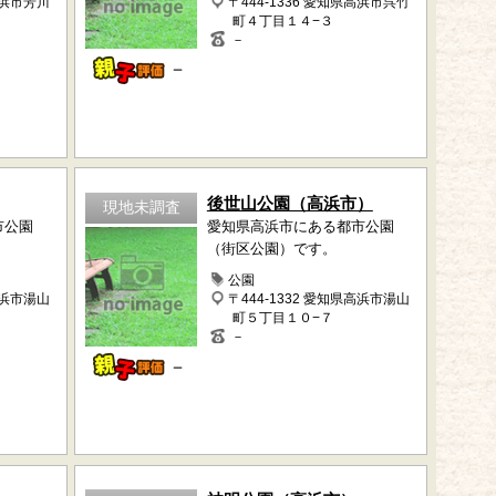
高浜市芳川
〒444-1336 愛知県高浜市呉竹
町４丁目１４−３
－
－
後世山公園（高浜市）
現地未調査
市公園
愛知県高浜市にある都市公園
（街区公園）です。
公園
高浜市湯山
〒444-1332 愛知県高浜市湯山
町５丁目１０−７
－
－