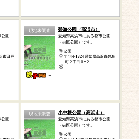
碧海公園（高浜市）
現地未調査
市公園
愛知県高浜市にある都市公園
（街区公園）です。
公園
高浜市田戸
〒444-1324 愛知県高浜市碧海
町２丁目６−２
－
－
小中根公園（高浜市）
現地未調査
市公園
愛知県高浜市にある都市公園
（街区公園）です。
公園