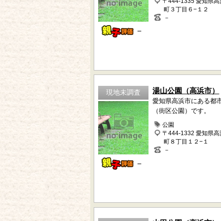
〒444-1335 愛知県
町３丁目６−１２
－
－
湯山公園（高浜市）
現地未調査
愛知県高浜市にある都
（街区公園）です。
公園
〒444-1332 愛知県
町８丁目１２−１
－
－