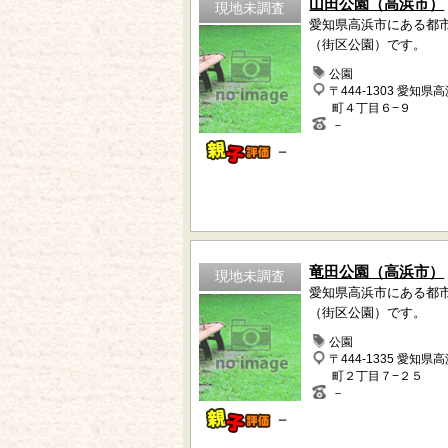
山田公園（高浜市）
現地未調査
愛知県高浜市にある都
（街区公園）です。
公園
〒444-1303 愛知県
町４丁目６−９
－
－
竜田公園（高浜市）
現地未調査
愛知県高浜市にある都
（街区公園）です。
公園
〒444-1335 愛知県
町２丁目７−２５
－
－