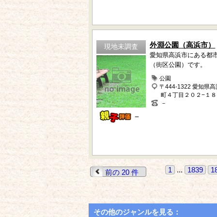
外淵公園（高浜市）
現地未調査
愛知県高浜市にある都
（街区公園）です。
公園
〒444-1322 愛知県
町４丁目２０２−１８
－
－
1
...
1839
1
前の 20 件
その他のジャンルを見る：