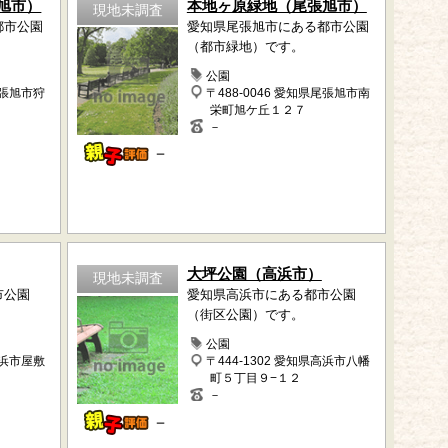
旭市）
本地ヶ原緑地（尾張旭市）
現地未調査
都市公園
愛知県尾張旭市にある都市公園
（都市緑地）です。
公園
尾張旭市狩
〒488-0046 愛知県尾張旭市南
栄町旭ケ丘１２７
－
－
大坪公園（高浜市）
現地未調査
市公園
愛知県高浜市にある都市公園
（街区公園）です。
公園
高浜市屋敷
〒444-1302 愛知県高浜市八幡
町５丁目９−１２
－
－