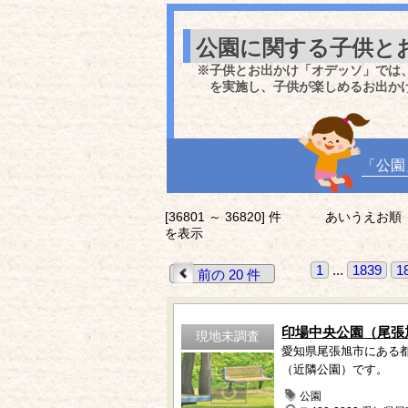
公園に関する子供と
※子供とお出かけ「オデッソ」では
を実施し、子供が楽しめるお出か
「公園
[36801 ～ 36820] 件
あいうえお順
を表示
1
...
1839
1
前の 20 件
印場中央公園（尾張
現地未調査
愛知県尾張旭市にある
（近隣公園）です。
公園