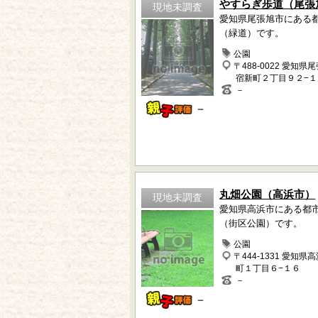
やすらぎ歩道（尾張
現地未調査
愛知県尾張旭市にある
（緑道）です。
公園
〒488-0022 愛知県
宿新町２丁目９２−１
－
－
丸畑公園（高浜市）
現地未調査
愛知県高浜市にある都
（街区公園）です。
公園
〒444-1331 愛知県
町１丁目６−１６
－
－