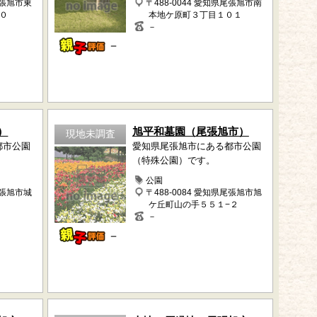
尾張旭市東
〒488-0044 愛知県尾張旭市南
０
本地ケ原町３丁目１０１
－
－
）
旭平和墓園（尾張旭市）
現地未調査
都市公園
愛知県尾張旭市にある都市公園
（特殊公園）です。
公園
尾張旭市城
〒488-0084 愛知県尾張旭市旭
ケ丘町山の手５５１−２
－
－