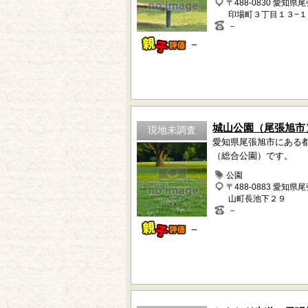
〒488-0830 愛知県
印場町３丁目１３−１
－
－
城山公園（尾張旭市
現地未調査
愛知県尾張旭市にある
（総合公園）です。
公園
〒488-0883 愛知県
山町長池下２９
－
－