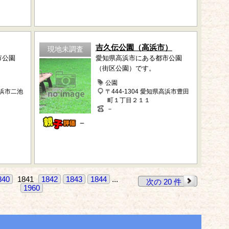
吉久伝公園（高浜市）
現地未調査
市公園
愛知県高浜市にある都市公園
（街区公園）です。
公園
高浜市二池
〒444-1304 愛知県高浜市豊田
町１丁目２１１
－
－
840
1841
1842
1843
1844
...
次の 20 件
1960