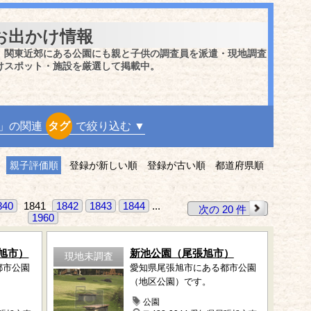
お出かけ情報
、関東近郊にある公園にも親と子供の調査員を派遣・現地調査
けスポット・施設を厳選して掲載中。
」の関連
タグ
で絞り込む ▼
親子評価順
登録が新しい順
登録が古い順
都道府県順
840
1841
1842
1843
1844
...
次の 20 件
1960
旭市）
新池公園（尾張旭市）
現地未調査
都市公園
愛知県尾張旭市にある都市公園
（地区公園）です。
公園