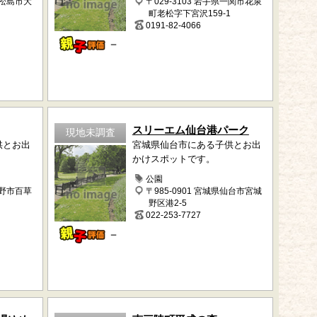
東松島市大
〒029-3103 岩手県一関市花泉
町老松字下宮沢159-1
0191-82-4066
－
スリーエム仙台港パーク
現地未調査
供とお出
宮城県仙台市にある子供とお出
かけスポットです。
公園
日野市百草
〒985-0901 宮城県仙台市宮城
野区港2-5
022-253-7727
－