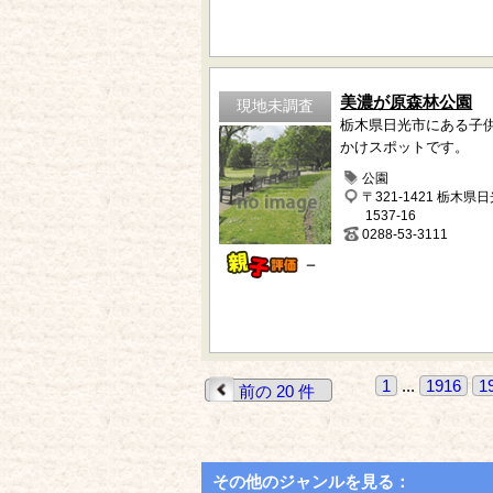
美濃が原森林公園
現地未調査
栃木県日光市にある子
かけスポットです。
公園
〒321-1421 栃木県
1537-16
0288-53-3111
－
1
...
1916
1
前の 20 件
その他のジャンルを見る：