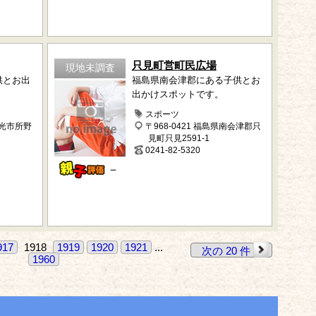
只見町営町民広場
現地未調査
供とお出
福島県南会津郡にある子供とお
出かけスポットです。
スポーツ
日光市所野
〒968-0421 福島県南会津郡只
見町只見2591-1
0241-82-5320
－
917
1918
1919
1920
1921
...
次の 20 件
1960