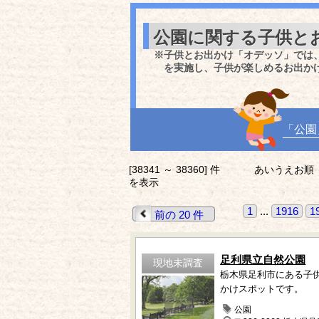
公園に関する子供と
※子供とお出かけ「オデッソ」では
を実施し、子供が楽しめるお出か
「公園
[38341 ～ 38360] 件
あいうえお順
を表示
1
...
1916
1
前の 20 件
足利県立自然公園
現地未調査
栃木県足利市にある子
かけスポットです。
公園