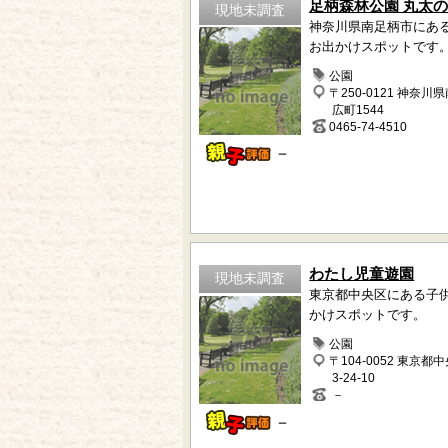
足柄森林公園 丸太
現地未調査
神奈川県南足柄市にあ
お出かけスポットです
公園
〒250-0121 神奈川
広町1544
0465-74-4510
－
わたし児童遊園
現地未調査
東京都中央区にある子
かけスポットです。
公園
〒104-0052 東京都
3-24-10
－
－