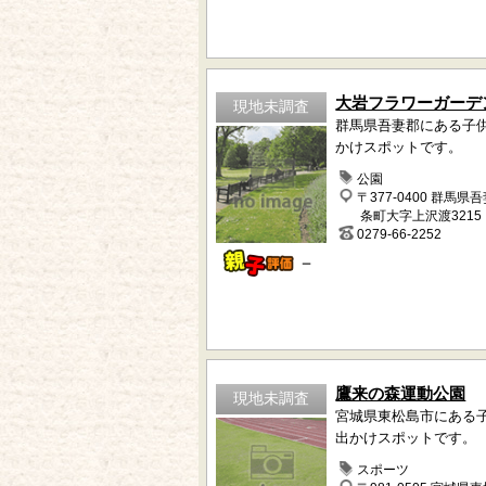
大岩フラワーガーデ
現地未調査
群馬県吾妻郡にある子
かけスポットです。
公園
〒377-0400 群馬県
条町大字上沢渡3215
0279-66-2252
－
鷹来の森運動公園
現地未調査
宮城県東松島市にある
出かけスポットです。
スポーツ