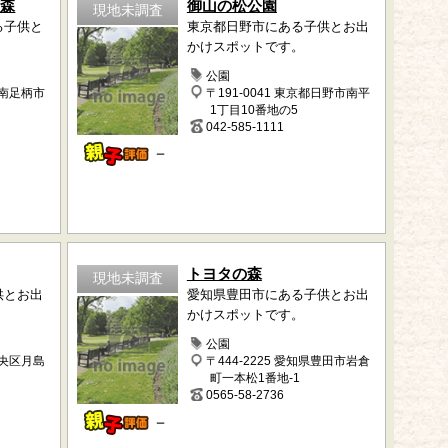
の森
御山の松公園
現地未調査
る子供と
東京都日野市にある子供とお出
。
かけスポットです。
公園
県南足柄市
〒191-0041 東京都日野市南平
1丁目10番地の5
042-585-1111
－
トヨタの森
現地未調査
供とお出
愛知県豊田市にある子供とお出
かけスポットです。
公園
中央区月島
〒444-2225 愛知県豊田市岩倉
町一本松1番地-1
0565-58-2736
－