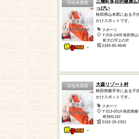
三種町多目的健康広
現地未調査
っぴい
秋田県山本郡にある子
かけスポットです。
スポーツ
〒018-2406 秋田県
町大口字上の沢
0185-85-4646
－
大森リゾート村
現地未調査
秋田県横手市にある子
かけスポットです。
スポーツ
〒013-0519 秋田県
町持向192
0182-26-2301
－