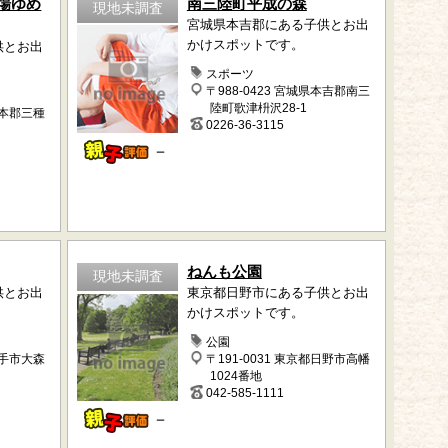
場ゆめ
南三陸町平成の森
現地未調査
宮城県本吉郡にある子供とお出
かけスポットです。
供とお出
スポーツ
〒988-0423 宮城県本吉郡南三
陸町歌津枡沢28-1
山本郡三種
0226-36-3115
－
ねんも公園
現地未調査
供とお出
東京都日野市にある子供とお出
かけスポットです。
公園
横手市大森
〒191-0031 東京都日野市高幡
1024番地
042-585-1111
－