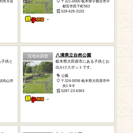
足利市月谷
〒321-0000 栃木県宇都宮市宇
都宮市田下町563
028-626-3102
－
八溝県立自然公園
現地未調査
る子供と
栃木県大田原市にある子供とお
。
出かけスポットです。
公園
那須烏山市
〒324-0056 栃木県大田原市中
央1-9-9
0287-23-6363
－