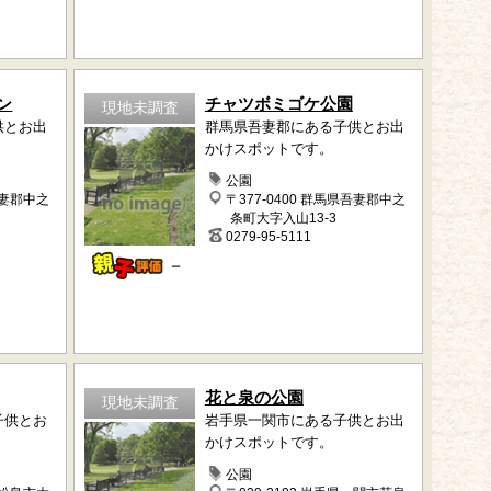
ン
チャツボミゴケ公園
現地未調査
供とお出
群馬県吾妻郡にある子供とお出
かけスポットです。
公園
吾妻郡中之
〒377-0400 群馬県吾妻郡中之
条町大字入山13-3
0279-95-5111
－
花と泉の公園
現地未調査
子供とお
岩手県一関市にある子供とお出
かけスポットです。
公園