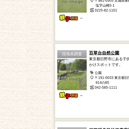
〒981-0505 宮城県
塩字山崎5-1
0225-82-1101
－
百草台自然公園
現地未調査
東京都日野市にある子
かけスポットです。
公園
〒191-0033 東京都
914の85
042-585-1111
－