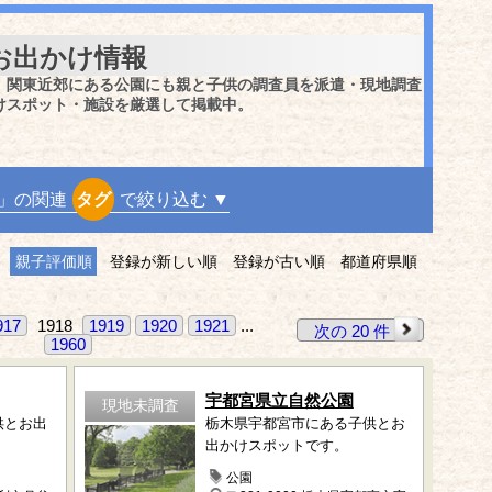
お出かけ情報
、関東近郊にある公園にも親と子供の調査員を派遣・現地調査
けスポット・施設を厳選して掲載中。
」の関連
タグ
で絞り込む ▼
親子評価順
登録が新しい順
登録が古い順
都道府県順
917
1918
1919
1920
1921
...
次の 20 件
1960
宇都宮県立自然公園
現地未調査
供とお出
栃木県宇都宮市にある子供とお
出かけスポットです。
公園