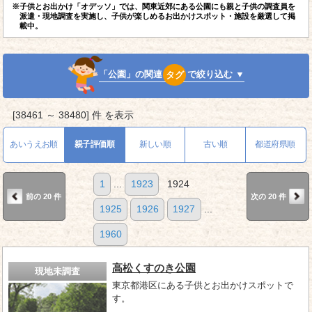
※子供とお出かけ「オデッソ」では、関東近郊にある公園にも親と子供の調査員を
派遣・現地調査を実施し、子供が楽しめるお出かけスポット・施設を厳選して掲
載中。
「公園」の関連
タグ
で絞り込む ▼
[38461 ～ 38480] 件 を表示
あいうえお順
親子評価順
新しい順
古い順
都道府県順
1
...
1923
1924
前の 20 件
次の 20 件
1925
1926
1927
...
1960
高松くすのき公園
現地未調査
東京都港区にある子供とお出かけスポットで
す。