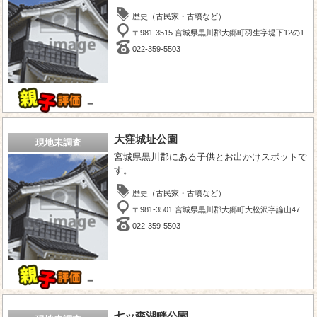
歴史（古民家・古墳など）
〒981-3515 宮城県黒川郡大郷町羽生字堤下12の1
022-359-5503
－
大窪城址公園
現地未調査
宮城県黒川郡にある子供とお出かけスポットで
す。
歴史（古民家・古墳など）
〒981-3501 宮城県黒川郡大郷町大松沢字論山47
022-359-5503
－
七ッ森湖畔公園