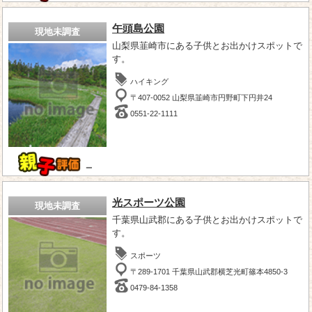
午頭島公園
現地未調査
山梨県韮崎市にある子供とお出かけスポットで
す。
ハイキング
〒407-0052 山梨県韮崎市円野町下円井24
0551-22-1111
－
光スポーツ公園
現地未調査
千葉県山武郡にある子供とお出かけスポットで
す。
スポーツ
〒289-1701 千葉県山武郡横芝光町篠本4850-3
0479-84-1358