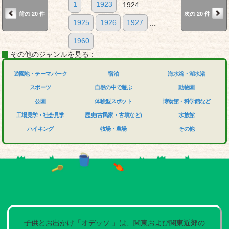
1
...
1923
1924
前の 20 件
次の 20 件
1925
1926
1927
...
1960
その他のジャンルを見る：
遊園地・テーマパーク
宿泊
海水浴・湖水浴
スポーツ
自然の中で遊ぶ
動物園
公園
体験型スポット
博物館・科学館など
工場見学・社会見学
歴史(古民家・古墳など)
水族館
ハイキング
牧場・農場
その他
子供とお出かけ「オデッソ 」は、関東および関東近郊の