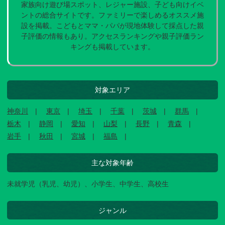
家族向け遊び場スポット、レジャー施設、子ども向けイベ
ントの総合サイトです。ファミリーで楽しめるオススメ施
設を掲載。こどもとママ・パパが現地体験して採点した親
子評価の情報もあり。アクセスランキングや親子評価ラン
キングも掲載しています。
対象エリア
神奈川
東京
埼玉
千葉
茨城
群馬
栃木
静岡
愛知
山梨
長野
青森
岩手
秋田
宮城
福島
主な対象年齢
未就学児（乳児、幼児）、小学生、中学生、高校生
ジャンル