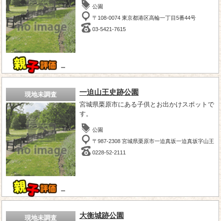
公園
〒108-0074 東京都港区高輪一丁目5番44号
03-5421-7615
－
一迫山王史跡公園
現地未調査
宮城県栗原市にある子供とお出かけスポットで
す。
公園
〒987-2308 宮城県栗原市一迫真坂一迫真坂字山王
0228-52-2111
－
大衡城跡公園
現地未調査