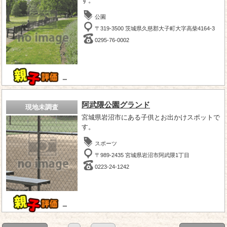
す。
公園
〒319-3500 茨城県久慈郡大子町大字高柴4164-3
0295-76-0002
－
阿武隈公園グランド
現地未調査
宮城県岩沼市にある子供とお出かけスポットで
す。
スポーツ
〒989-2435 宮城県岩沼市阿武隈1丁目
0223-24-1242
－