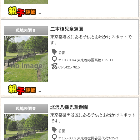
－
二本榎児童遊園
現地未調査
東京都港区にある子供とお出かけスポットで
す。
公園
〒108-0074 東京都港区高輪1-25-11
03-5421-7615
－
北沢八幡児童遊園
現地未調査
東京都世田谷区にある子供とお出かけスポット
です。
公園
〒155-0032 東京都世田谷区代沢3-25-3