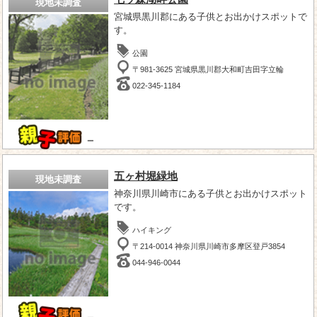
現地未調査
宮城県黒川郡にある子供とお出かけスポットで
す。
公園
〒981-3625 宮城県黒川郡大和町吉田字立輪
022-345-1184
－
五ヶ村堀緑地
現地未調査
神奈川県川崎市にある子供とお出かけスポット
です。
ハイキング
〒214-0014 神奈川県川崎市多摩区登戸3854
044-946-0044