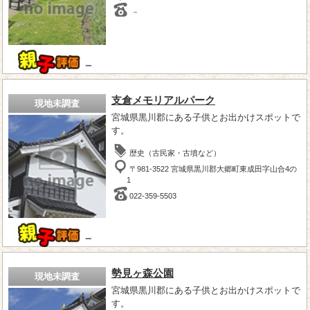
－
－
支倉メモリアルパーク
現地未調査
宮城県黒川郡にある子供とお出かけスポットで
す。
歴史（古民家・古墳など）
〒981-3522 宮城県黒川郡大郷町東成田字山合4の
1
022-359-5503
－
勢見ヶ森公園
現地未調査
宮城県黒川郡にある子供とお出かけスポットで
す。