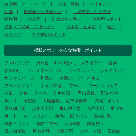
遊園地・テーマパーク
牧場・農場
ハイキング
公園
博物館・科学館など
工場見学・社会見学
動物園
水族館
自然の中で遊ぶ
体験型スポット
歴史（古民家、古墳など）
海水浴・湖水浴
宿泊
スポーツ
その他のスポット
掲載スポットの主な特徴・ポイント
アスレチック
滑り台（すべり台）
スライダー
遊具
おみやげ
イルミネーション
キッズランド
サイクリング
サファリパーク
川遊び
水遊び
バーベキュー
プラネタリウム
キャンプ場
プール
ワークショップ
散策
迷路
芝そり
芝生広場
里山風景
野鳥観察
魚つり
展望台
入場無料
駐車場無料
穴場スポット
乗り物工場
お菓子工場
飛行機工場
食品工場
乗り物
ボート
ロープウェイ
乗馬
園内バス
園内列車
体験イベント
体験ツアー
収穫体験
味覚狩り
買い物体験
陶芸体験
交通公園
スケート場
図書館