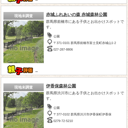
－
赤城ふれあいの森 赤城森林公園
現地未調査
群馬県前橋市にある子供とお出かけスポットで
す。
公園
〒371-0101 群馬県前橋市富士見町赤城山1-2
027-287-8806
－
伊香保森林公園
現地未調査
群馬県渋川市にある子供とお出かけスポットで
す。
公園
〒377-0102 群馬県渋川市伊香保町伊香保
0279-72-5210