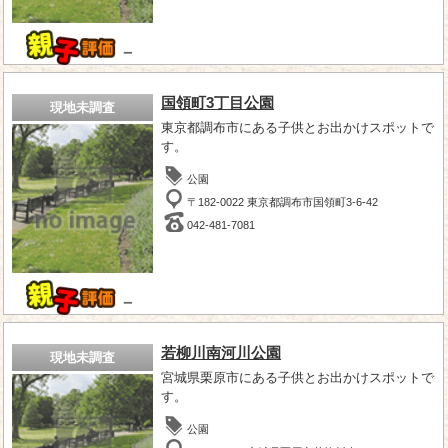
－
国領町3丁目公園
現地未調査
東京都調布市にある子供とお出かけスポットで
す。
公園
〒182-0022 東京都調布市国領町3-6-42
042-481-7081
－
若柳川南河川公園
現地未調査
宮城県栗原市にある子供とお出かけスポットで
す。
公園