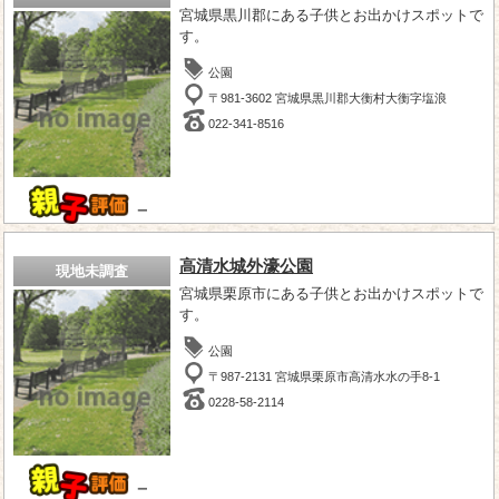
宮城県黒川郡にある子供とお出かけスポットで
す。
公園
〒981-3602 宮城県黒川郡大衡村大衡字塩浪
022-341-8516
－
高清水城外濠公園
現地未調査
宮城県栗原市にある子供とお出かけスポットで
す。
公園
〒987-2131 宮城県栗原市高清水水の手8-1
0228-58-2114
－