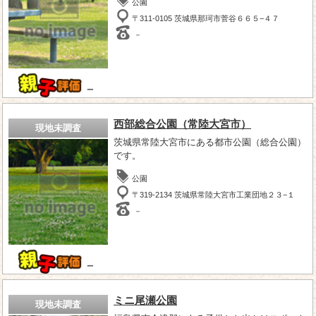
公園
〒311-0105 茨城県那珂市菅谷６６５−４７
－
－
西部総合公園（常陸大宮市）
現地未調査
茨城県常陸大宮市にある都市公園（総合公園）
です。
公園
〒319-2134 茨城県常陸大宮市工業団地２３−１
－
－
ミニ尾瀬公園
現地未調査