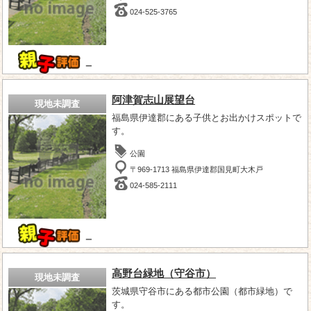
024-525-3765
－
阿津賀志山展望台
現地未調査
福島県伊達郡にある子供とお出かけスポットで
す。
公園
〒969-1713 福島県伊達郡国見町大木戸
024-585-2111
－
高野台緑地（守谷市）
現地未調査
茨城県守谷市にある都市公園（都市緑地）で
す。