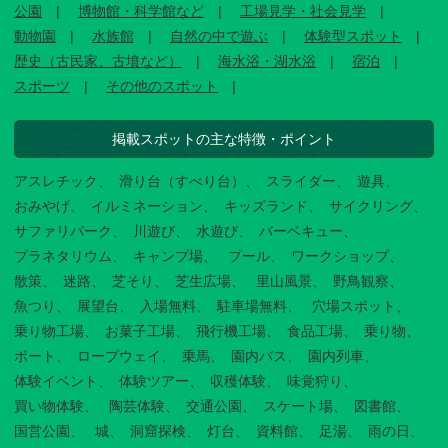
公園
博物館・科学館など
工場見学・社会見学
動物園
水族館
自然の中で遊ぶ
体験型スポット
歴史（古民家、古墳など）
海水浴・湖水浴
宿泊
スポーツ
その他のスポット
掲載スポットの主な特徴・ポイント
アスレチック
滑り台（すべり台）
スライダー
遊具
おみやげ
イルミネーション
キッズランド
サイクリング
サファリパーク
川遊び
水遊び
バーベキュー
プラネタリウム
キャンプ場
プール
ワークショップ
散策
迷路
芝そり
芝生広場
里山風景
野鳥観察
魚つり
展望台
入場無料
駐車場無料
穴場スポット
乗り物工場
お菓子工場
飛行機工場
食品工場
乗り物
ボート
ロープウェイ
乗馬
園内バス
園内列車
体験イベント
体験ツアー
収穫体験
味覚狩り
買い物体験
陶芸体験
交通公園
スケート場
図書館
国営公園
城
洞窟探検
灯台
資料館
足湯
雨の日