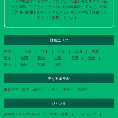
ントの総合サイトです。ファミリーで楽しめるオススメ施
設を掲載。こどもとママ・パパが現地体験して採点した親
子評価の情報もあり。アクセスランキングや親子評価ラン
キングも掲載しています。
対象エリア
神奈川
東京
埼玉
千葉
茨城
群馬
栃木
静岡
愛知
山梨
長野
青森
岩手
秋田
宮城
福島
主な対象年齢
未就学児（乳児、幼児）、小学生、中学生、高校生
ジャンル
遊園地・テーマパーク
牧場・農場
ハイキング