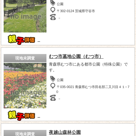
公園
〒302-0124 茨城県守谷市
－
－
むつ市墓地公園（むつ市）
現地未調査
青森県むつ市にある都市公園（特殊公園）で
す。
公園
〒035-0021 青森県むつ市田名部二又川目４１−７
０
－
－
夜越山森林公園
現地未調査