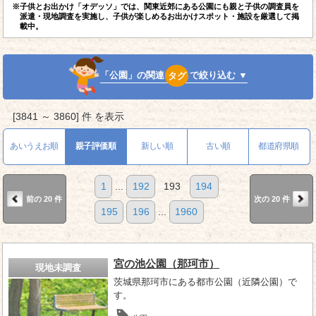
※子供とお出かけ「オデッソ」では、関東近郊にある公園にも親と子供の調査員を
派遣・現地調査を実施し、子供が楽しめるお出かけスポット・施設を厳選して掲
載中。
「公園」の関連
タグ
で絞り込む ▼
[3841 ～ 3860] 件 を表示
あいうえお順
親子評価順
新しい順
古い順
都道府県順
1
...
192
193
194
前の 20 件
次の 20 件
195
196
...
1960
宮の池公園（那珂市）
現地未調査
茨城県那珂市にある都市公園（近隣公園）で
す。