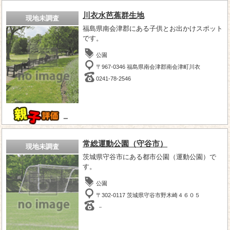
川衣水芭蕉群生地
現地未調査
福島県南会津郡にある子供とお出かけスポット
です。
公園
〒967-0346 福島県南会津郡南会津町川衣
0241-78-2546
－
常総運動公園（守谷市）
現地未調査
茨城県守谷市にある都市公園（運動公園）で
す。
公園
〒302-0117 茨城県守谷市野木崎４６０５
－