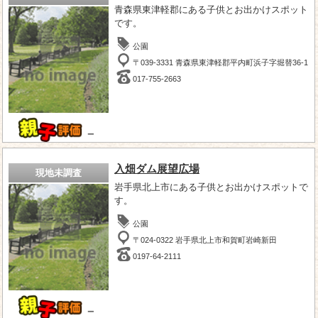
青森県東津軽郡にある子供とお出かけスポット
です。
公園
〒039-3331 青森県東津軽郡平内町浜子字堀替36-1
017-755-2663
－
入畑ダム展望広場
現地未調査
岩手県北上市にある子供とお出かけスポットで
す。
公園
〒024-0322 岩手県北上市和賀町岩崎新田
0197-64-2111
－