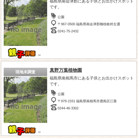
福島県南会津郡にある子供とお出かけスポット
です。
公園
〒967-0500 福島県南会津郡檜枝岐村左通
0241-75-2432
－
真野万葉植物園
現地未調査
福島県南相馬市にある子供とお出かけスポット
です。
公園
〒979-2331 福島県南相馬市鹿島区江垂
0244-46-3302
－