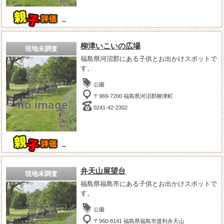
－
柳津いこいの広場
現地未調査
福島県河沼郡にある子供とお出かけスポットで
す。
公園
〒969-7200 福島県河沼郡柳津町
0241-42-2302
－
弁天山展望台
現地未調査
福島県福島市にある子供とお出かけスポットで
す。
公園
〒960-8141 福島県福島市渡利弁天山