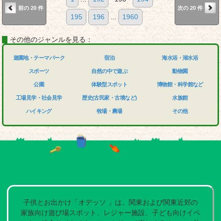
前の 20 件
次の 20 件
195
196
...
1960
その他のジャンルを見る：
遊園地・テーマパーク
宿泊
海水浴・湖水浴
スポーツ
自然の中で遊ぶ
動物園
公園
体験型スポット
博物館・科学館など
工場見学・社会見学
歴史(古民家・古墳など)
水族館
ハイキング
牧場・農場
その他
子供とお出かけ「オデッソ 」は、関東および関東近郊の
家族向け遊び場スポット、レジャー施設、子ども向けイベ