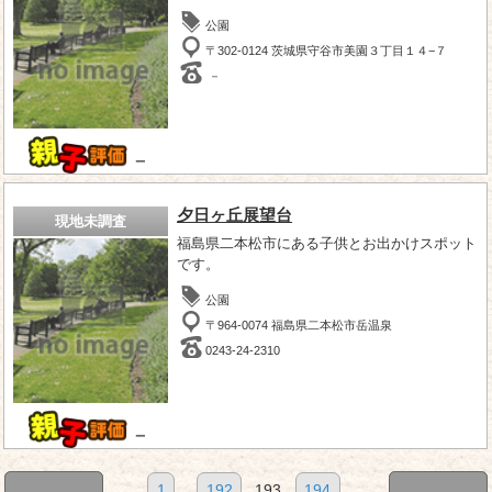
公園
〒302-0124 茨城県守谷市美園３丁目１４−７
－
－
夕日ヶ丘展望台
現地未調査
福島県二本松市にある子供とお出かけスポット
です。
公園
〒964-0074 福島県二本松市岳温泉
0243-24-2310
－
1
...
192
193
194