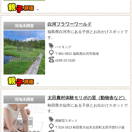
－
白河フラワーワールド
現地未調査
福島県白河市にある子供とお出かけスポットで
す。
ハイキング
〒961-0812 福島県白河市南湖
0248-23-2100
－
太田農村体験モリボの里（動物舎など）
現地未調査
秋田県大仙市にある子供とお出かけスポットで
す。
体験型スポット
〒019-1613 秋田県大仙市太田町太田字惣行小坂