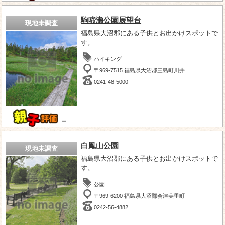
駒啼瀬公園展望台
現地未調査
福島県大沼郡にある子供とお出かけスポットで
す。
ハイキング
〒969-7515 福島県大沼郡三島町川井
0241-48-5000
－
白鳳山公園
現地未調査
福島県大沼郡にある子供とお出かけスポットで
す。
公園
〒969-6200 福島県大沼郡会津美里町
0242-56-4882