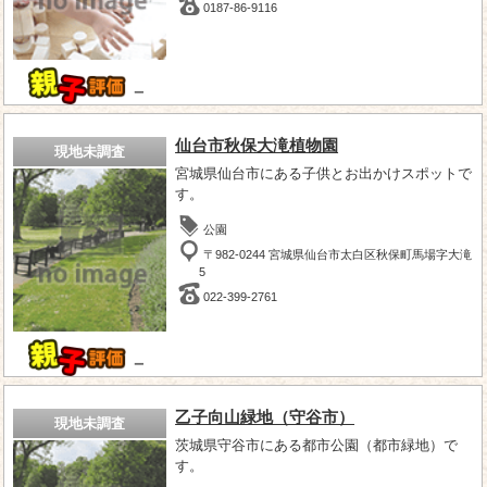
0187-86-9116
－
仙台市秋保大滝植物園
現地未調査
宮城県仙台市にある子供とお出かけスポットで
す。
公園
〒982-0244 宮城県仙台市太白区秋保町馬場字大滝
5
022-399-2761
－
乙子向山緑地（守谷市）
現地未調査
茨城県守谷市にある都市公園（都市緑地）で
す。