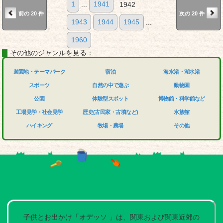
1
...
1941
1942
前の 20 件
次の 20 件
1943
1944
1945
...
1960
その他のジャンルを見る：
遊園地・テーマパーク
宿泊
海水浴・湖水浴
スポーツ
自然の中で遊ぶ
動物園
公園
体験型スポット
博物館・科学館など
工場見学・社会見学
歴史(古民家・古墳など)
水族館
ハイキング
牧場・農場
その他
子供とお出かけ「オデッソ 」は、関東および関東近郊の