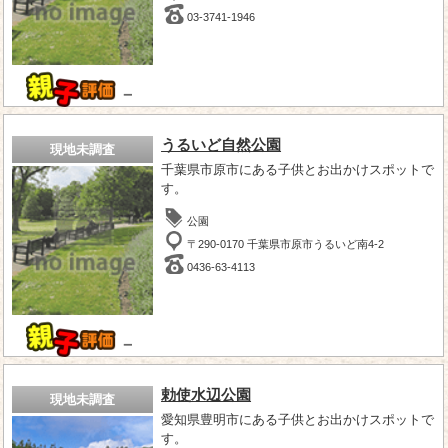
03-3741-1946
－
うるいど自然公園
現地未調査
千葉県市原市にある子供とお出かけスポットで
す。
公園
〒290-0170 千葉県市原市うるいど南4-2
0436-63-4113
－
勅使水辺公園
現地未調査
愛知県豊明市にある子供とお出かけスポットで
す。