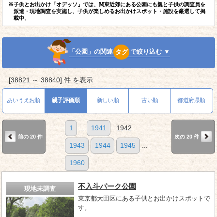
※子供とお出かけ「オデッソ」では、関東近郊にある公園にも親と子供の調査員を
派遣・現地調査を実施し、子供が楽しめるお出かけスポット・施設を厳選して掲
載中。
「公園」の関連
タグ
で絞り込む ▼
[38821 ～ 38840] 件 を表示
あいうえお順
親子評価順
新しい順
古い順
都道府県順
1
...
1941
1942
前の 20 件
次の 20 件
1943
1944
1945
...
1960
不入斗パーク公園
現地未調査
東京都大田区にある子供とお出かけスポットで
す。