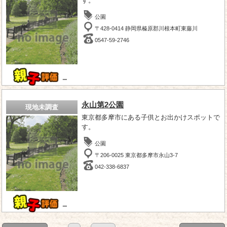
す。
公園
〒428-0414 静岡県榛原郡川根本町東藤川
0547-59-2746
－
永山第2公園
現地未調査
東京都多摩市にある子供とお出かけスポットで
す。
公園
〒206-0025 東京都多摩市永山3-7
042-338-6837
－