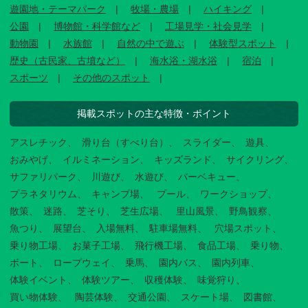
遊園地・テーマパーク
牧場・農場
ハイキング
公園
博物館・科学館など
工場見学・社会見学
動物園
水族館
自然の中で遊ぶ
体験型スポット
歴史（古民家、古墳など）
海水浴・湖水浴
宿泊
スポーツ
その他のスポット
掲載スポットの主な特徴・ポイント
アスレチック
滑り台（すべり台）
スライダー
遊具
おみやげ
イルミネーション
キッズランド
サイクリング
サファリパーク
川遊び
水遊び
バーベキュー
プラネタリウム
キャンプ場
プール
ワークショップ
散策
迷路
芝そり
芝生広場
里山風景
野鳥観察
魚つり
展望台
入場無料
駐車場無料
穴場スポット
乗り物工場
お菓子工場
飛行機工場
食品工場
乗り物
ボート
ロープウェイ
乗馬
園内バス
園内列車
体験イベント
体験ツアー
収穫体験
味覚狩り
買い物体験
陶芸体験
交通公園
スケート場
図書館