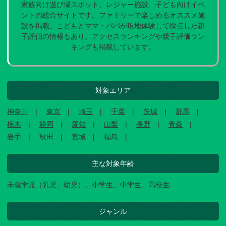
家族向け遊び場スポット、レジャー施設、子ども向けイベ
ントの総合サイトです。ファミリーで楽しめるオススメ施
設を掲載。こどもとママ・パパが現地体験して採点した親
子評価の情報もあり。アクセスランキングや親子評価ラン
キングも掲載しています。
対象エリア
神奈川
東京
埼玉
千葉
茨城
群馬
栃木
静岡
愛知
山梨
長野
青森
岩手
秋田
宮城
福島
主な対象年齢
未就学児（乳児、幼児）、小学生、中学生、高校生
ジャンル