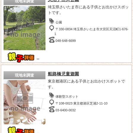
現地未調査
埼玉県さいたま市にある子供とお出かけスポッ
トです。
公園
〒330-0834 埼玉県さいたま市大宮区天沼町1-676-
1
048-648-6699
－
船路橋児童遊園
現地未調査
東京都港区にある子供とお出かけスポットで
す。
体験型スポット
〒108-0023 東京都港区芝浦2-11-10
03-6400-0032