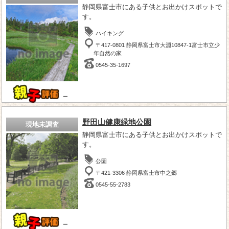
静岡県富士市にある子供とお出かけスポットで
す。
ハイキング
〒417-0801 静岡県富士市大淵10847-1富士市立少
年自然の家
0545-35-1697
－
野田山健康緑地公園
現地未調査
静岡県富士市にある子供とお出かけスポットで
す。
公園
〒421-3306 静岡県富士市中之郷
0545-55-2783
－