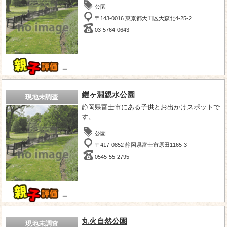
公園
〒143-0016 東京都大田区大森北4-25-2
03-5764-0643
－
鎧ヶ淵親水公園
現地未調査
静岡県富士市にある子供とお出かけスポットで
す。
公園
〒417-0852 静岡県富士市原田1165-3
0545-55-2795
－
丸火自然公園
現地未調査