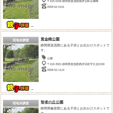
〒415-0156 静岡県賀茂郡南伊豆町石廊崎
0558-62-0141
－
黄金崎公園
現地未調査
静岡県賀茂郡にある子供とお出かけスポットで
す。
公園
〒410-3501 静岡県賀茂郡西伊豆町宇久須2169
0558-52-1114
－
智者の丘公園
現地未調査
静岡県榛原郡にある子供とお出かけスポットで