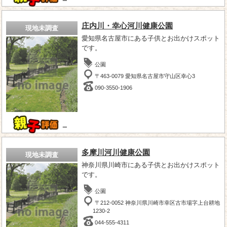
－
庄内川・幸心河川健康公園
現地未調査
愛知県名古屋市にある子供とお出かけスポット
です。
公園
〒463-0079 愛知県名古屋市守山区幸心3
090-3550-1906
－
多摩川河川健康公園
現地未調査
神奈川県川崎市にある子供とお出かけスポット
です。
公園
〒212-0052 神奈川県川崎市幸区古市場字上台耕地
1230-2
044-555-4311