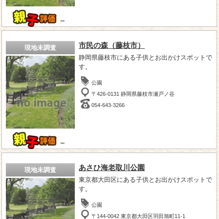
－
市民の森（藤枝市）
現地未調査
静岡県藤枝市にある子供とお出かけスポットで
す。
公園
〒426-0131 静岡県藤枝市瀬戸ノ谷
054-643-3266
－
あさひ海老取川公園
現地未調査
東京都大田区にある子供とお出かけスポットで
す。
公園
〒144-0042 東京都大田区羽田旭町11-1