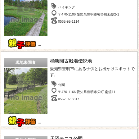
ハイキング
〒470-1106 愛知県豊明市沓掛町勅使2-1
0562-92-1114
－
桶狭間古戦場伝説地
現地未調査
愛知県豊明市にある子供とお出かけスポットで
す。
公園
〒470-1166 愛知県豊明市栄町 南舘11
0562-92-8317
－
天沼テニス公園