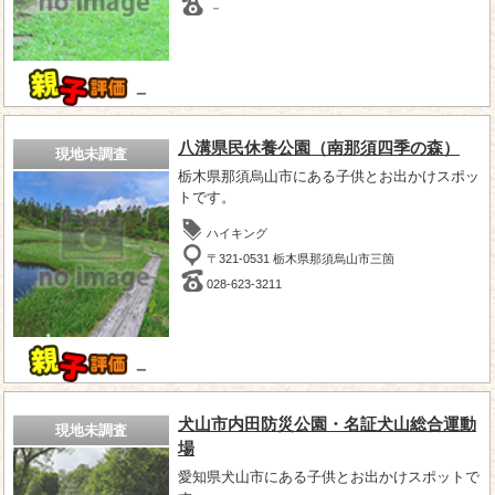
－
－
八溝県民休養公園（南那須四季の森）
現地未調査
栃木県那須烏山市にある子供とお出かけスポッ
トです。
ハイキング
〒321-0531 栃木県那須烏山市三箇
028-623-3211
－
犬山市内田防災公園・名証犬山総合運動
現地未調査
場
愛知県犬山市にある子供とお出かけスポットで