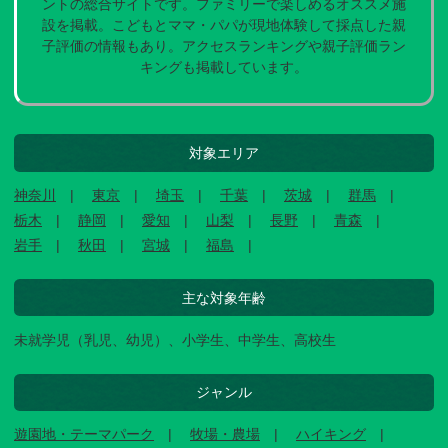
ントの総合サイトです。ファミリーで楽しめるオススメ施
設を掲載。こどもとママ・パパが現地体験して採点した親
子評価の情報もあり。アクセスランキングや親子評価ラン
キングも掲載しています。
対象エリア
神奈川
東京
埼玉
千葉
茨城
群馬
栃木
静岡
愛知
山梨
長野
青森
岩手
秋田
宮城
福島
主な対象年齢
未就学児（乳児、幼児）、小学生、中学生、高校生
ジャンル
遊園地・テーマパーク
牧場・農場
ハイキング