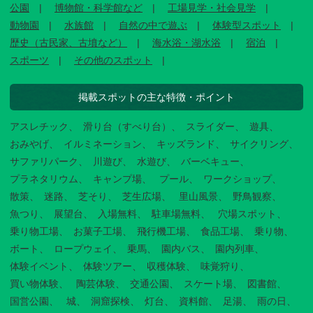
公園
博物館・科学館など
工場見学・社会見学
動物園
水族館
自然の中で遊ぶ
体験型スポット
歴史（古民家、古墳など）
海水浴・湖水浴
宿泊
スポーツ
その他のスポット
掲載スポットの主な特徴・ポイント
アスレチック
滑り台（すべり台）
スライダー
遊具
おみやげ
イルミネーション
キッズランド
サイクリング
サファリパーク
川遊び
水遊び
バーベキュー
プラネタリウム
キャンプ場
プール
ワークショップ
散策
迷路
芝そり
芝生広場
里山風景
野鳥観察
魚つり
展望台
入場無料
駐車場無料
穴場スポット
乗り物工場
お菓子工場
飛行機工場
食品工場
乗り物
ボート
ロープウェイ
乗馬
園内バス
園内列車
体験イベント
体験ツアー
収穫体験
味覚狩り
買い物体験
陶芸体験
交通公園
スケート場
図書館
国営公園
城
洞窟探検
灯台
資料館
足湯
雨の日