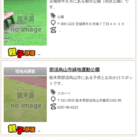
茨城県牛久市にある都市公園（街区公園）で
す。
公園
〒300-1222 茨城県牛久市南７丁目４４−１９
－
－
那須烏山市緑地運動公園
現地未調査
栃木県那須烏山市にある子供とお出かけスポッ
トです。
スポーツ
〒321-0532 栃木県那須烏山市藤田1181-85
0287-88-6223
－