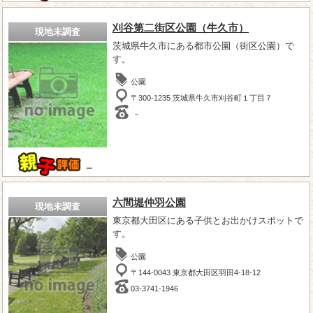
刈谷第二街区公園（牛久市）
現地未調査
茨城県牛久市にある都市公園（街区公園）で
す。
公園
〒300-1235 茨城県牛久市刈谷町１丁目７
－
－
六間堀仲羽公園
現地未調査
東京都大田区にある子供とお出かけスポットで
す。
公園
〒144-0043 東京都大田区羽田4-18-12
03-3741-1946