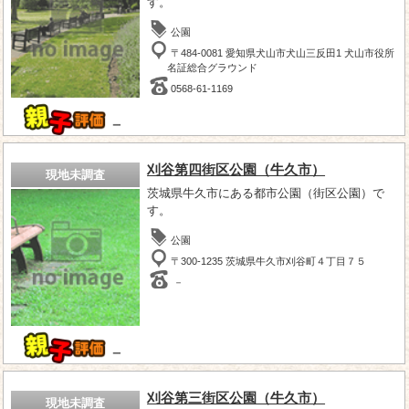
す。
公園
〒484-0081 愛知県犬山市犬山三反田1 犬山市役所
名証総合グラウンド
0568-61-1169
－
刈谷第四街区公園（牛久市）
現地未調査
茨城県牛久市にある都市公園（街区公園）で
す。
公園
〒300-1235 茨城県牛久市刈谷町４丁目７５
－
－
刈谷第三街区公園（牛久市）
現地未調査