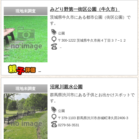
みどり野第一街区公園（牛久市）
現地未調査
茨城県牛久市にある都市公園（街区公園）で
す。
公園
〒300-1222 茨城県牛久市南４丁目３７−１２
－
－
沼尾川親水公園
現地未調査
群馬県渋川市にある子供とお出かけスポットで
す。
公園
〒379-1103 群馬県渋川市赤城町津久田2406-3
0279-56-3531