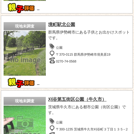
－
境町駅北公園
現地未調査
群馬県伊勢崎市にある子供とお出かけスポット
です。
公園
〒370-0115 群馬県伊勢崎市境美原19
0270-74-0568
－
刈谷第五街区公園（牛久市）
現地未調査
茨城県牛久市にある都市公園（街区公園）で
す。
公園
〒300-1235 茨城県牛久市刈谷町３丁目１３５−２