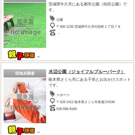
茨城県牛久市にある都市公園（街区公園）で
す。
公園
〒300-1235 茨城県牛久市刈谷町１丁目７８
－
－
水辺公園（ジョイフルブルーパーク）
現地未調査
栃木県さくら市にある子供とお出かけスポット
です。
スポーツ
〒329-1412 栃木県さくら市喜連川4196
028-686-8180
－