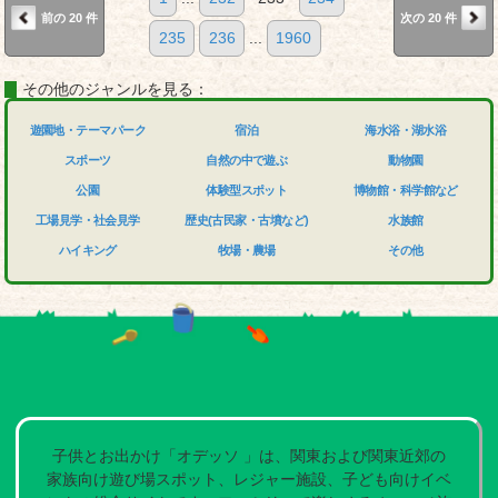
前の 20 件
次の 20 件
235
236
...
1960
その他のジャンルを見る：
遊園地・テーマパーク
宿泊
海水浴・湖水浴
スポーツ
自然の中で遊ぶ
動物園
公園
体験型スポット
博物館・科学館など
工場見学・社会見学
歴史(古民家・古墳など)
水族館
ハイキング
牧場・農場
その他
子供とお出かけ「オデッソ 」は、関東および関東近郊の
家族向け遊び場スポット、レジャー施設、子ども向けイベ