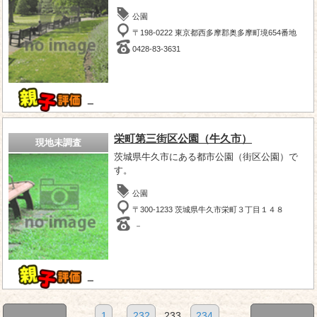
公園
〒198-0222 東京都西多摩郡奥多摩町境654番地
0428-83-3631
－
栄町第三街区公園（牛久市）
現地未調査
茨城県牛久市にある都市公園（街区公園）で
す。
公園
〒300-1233 茨城県牛久市栄町３丁目１４８
－
－
1
...
232
233
234