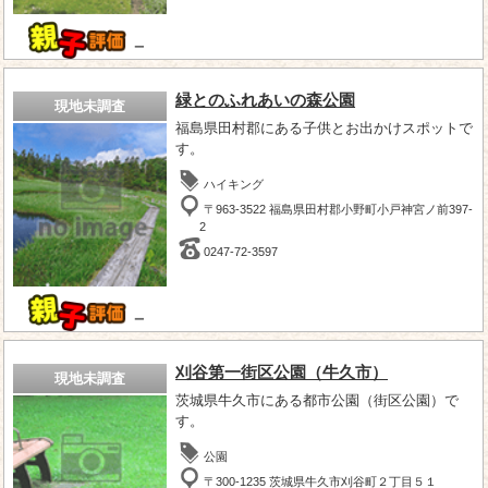
－
緑とのふれあいの森公園
現地未調査
福島県田村郡にある子供とお出かけスポットで
す。
ハイキング
〒963-3522 福島県田村郡小野町小戸神宮ノ前397-
2
0247-72-3597
－
刈谷第一街区公園（牛久市）
現地未調査
茨城県牛久市にある都市公園（街区公園）で
す。
公園
〒300-1235 茨城県牛久市刈谷町２丁目５１