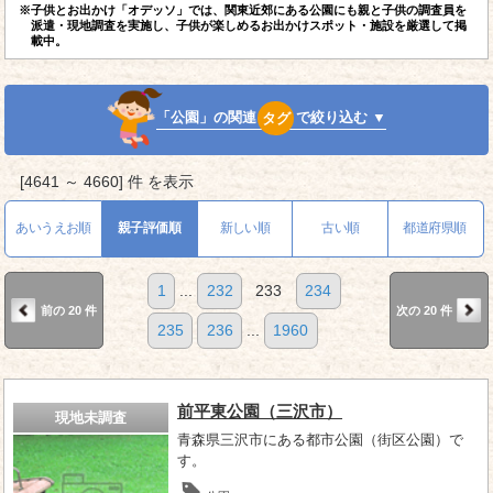
※子供とお出かけ「オデッソ」では、関東近郊にある公園にも親と子供の調査員を
派遣・現地調査を実施し、子供が楽しめるお出かけスポット・施設を厳選して掲
載中。
「公園」の関連
タグ
で絞り込む ▼
[4641 ～ 4660] 件 を表示
あいうえお順
親子評価順
新しい順
古い順
都道府県順
1
...
232
233
234
前の 20 件
次の 20 件
235
236
...
1960
前平東公園（三沢市）
現地未調査
青森県三沢市にある都市公園（街区公園）で
す。