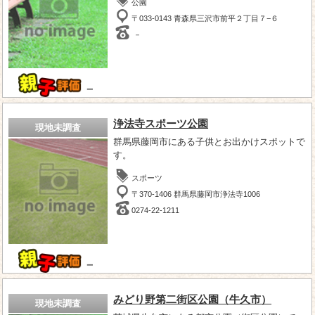
公園
〒033-0143 青森県三沢市前平２丁目７−６
－
－
浄法寺スポーツ公園
現地未調査
群馬県藤岡市にある子供とお出かけスポットで
す。
スポーツ
〒370-1406 群馬県藤岡市浄法寺1006
0274-22-1211
－
みどり野第二街区公園（牛久市）
現地未調査