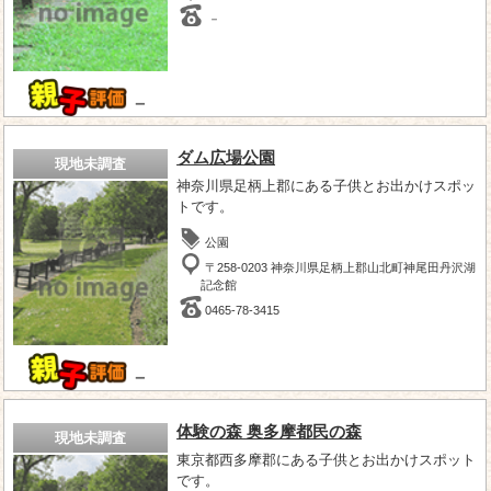
－
－
ダム広場公園
現地未調査
神奈川県足柄上郡にある子供とお出かけスポッ
トです。
公園
〒258-0203 神奈川県足柄上郡山北町神尾田丹沢湖
記念館
0465-78-3415
－
体験の森 奥多摩都民の森
現地未調査
東京都西多摩郡にある子供とお出かけスポット
です。