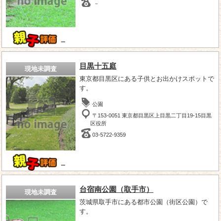
－
－
目黒十五庭
現地未調査
東京都目黒区にある子供とお出かけスポットで
す。
公園
〒153-0051 東京都目黒区上目黒二丁目19-15目黒
区役所
03-5722-9359
－
台宿南公園（取手市）
現地未調査
茨城県取手市にある都市公園（街区公園）で
す。