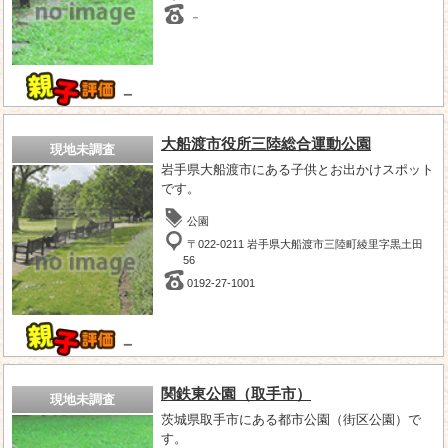
－
－
大船渡市役所三陸総合運動公園
現地未調査
岩手県大船渡市にある子供とお出かけスポット
です。
公園
〒022-0211 岩手県大船渡市三陸町綾里字黒土田
56
0192-27-1001
－
関鉄東公園（取手市）
現地未調査
茨城県取手市にある都市公園（街区公園）で
す。