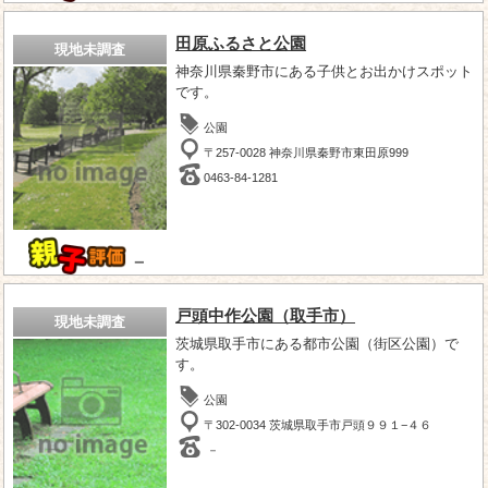
田原ふるさと公園
現地未調査
神奈川県秦野市にある子供とお出かけスポット
です。
公園
〒257-0028 神奈川県秦野市東田原999
0463-84-1281
－
戸頭中作公園（取手市）
現地未調査
茨城県取手市にある都市公園（街区公園）で
す。
公園
〒302-0034 茨城県取手市戸頭９９１−４６
－