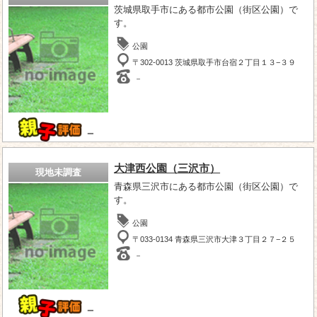
茨城県取手市にある都市公園（街区公園）で
す。
公園
〒302-0013 茨城県取手市台宿２丁目１３−３９
－
－
大津西公園（三沢市）
現地未調査
青森県三沢市にある都市公園（街区公園）で
す。
公園
〒033-0134 青森県三沢市大津３丁目２７−２５
－
－