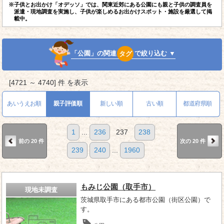
※子供とお出かけ「オデッソ」では、関東近郊にある公園にも親と子供の調査員を
派遣・現地調査を実施し、子供が楽しめるお出かけスポット・施設を厳選して掲
載中。
「公園」の関連
タグ
で絞り込む ▼
[4721 ～ 4740] 件 を表示
あいうえお順
親子評価順
新しい順
古い順
都道府県順
1
...
236
237
238
前の 20 件
次の 20 件
239
240
...
1960
もみじ公園（取手市）
現地未調査
茨城県取手市にある都市公園（街区公園）で
す。