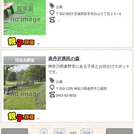
公園
〒302-0023 茨城県取手市白山５丁目２５−８
－
－
表丹沢県民の森
現地未調査
神奈川県秦野市にある子供とお出かけスポット
です。
公園
〒259-1335 神奈川県秦野市三廻部
0463-82-8833
－
1
...
236
237
238