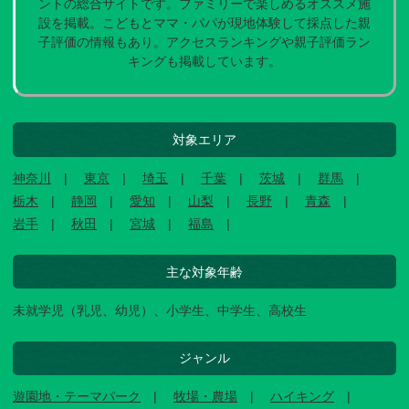
ントの総合サイトです。ファミリーで楽しめるオススメ施
設を掲載。こどもとママ・パパが現地体験して採点した親
子評価の情報もあり。アクセスランキングや親子評価ラン
キングも掲載しています。
対象エリア
神奈川
東京
埼玉
千葉
茨城
群馬
栃木
静岡
愛知
山梨
長野
青森
岩手
秋田
宮城
福島
主な対象年齢
未就学児（乳児、幼児）、小学生、中学生、高校生
ジャンル
遊園地・テーマパーク
牧場・農場
ハイキング