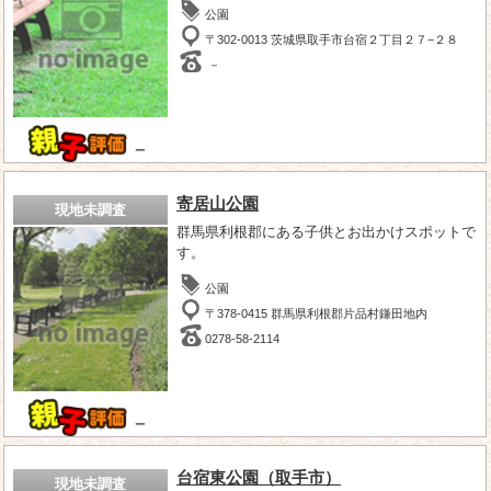
公園
〒302-0013 茨城県取手市台宿２丁目２７−２８
－
－
寄居山公園
現地未調査
群馬県利根郡にある子供とお出かけスポットで
す。
公園
〒378-0415 群馬県利根郡片品村鎌田地内
0278-58-2114
－
台宿東公園（取手市）
現地未調査