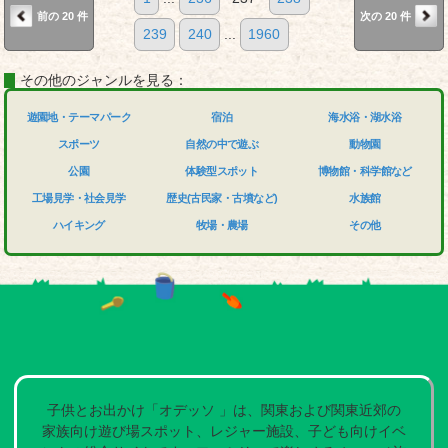
前の 20 件
次の 20 件
239
240
...
1960
その他のジャンルを見る：
遊園地・テーマパーク
宿泊
海水浴・湖水浴
スポーツ
自然の中で遊ぶ
動物園
公園
体験型スポット
博物館・科学館など
工場見学・社会見学
歴史(古民家・古墳など)
水族館
ハイキング
牧場・農場
その他
子供とお出かけ「オデッソ 」は、関東および関東近郊の
家族向け遊び場スポット、レジャー施設、子ども向けイベ