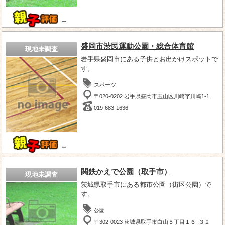
－
盛岡市渋民運動公園・総合体育館
現地未調査
岩手県盛岡市にある子供とお出かけスポットで
す。
スポーツ
〒020-0202 岩手県盛岡市玉山区川崎字川崎1-1
019-683-1636
－
関鉄かえで公園（取手市）
現地未調査
茨城県取手市にある都市公園（街区公園）で
す。
公園
〒302-0023 茨城県取手市白山５丁目１６−３２