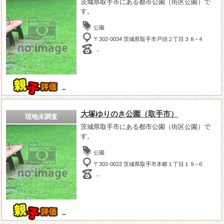
茨城県取手市にある都市公園（街区公園）で
す。
公園
〒302-0034 茨城県取手市戸頭２丁目３８−４
－
－
大塚ゆりのき公園（取手市）
現地未調査
茨城県取手市にある都市公園（街区公園）で
す。
公園
〒302-0022 茨城県取手市本郷１丁目１９−６
－
－