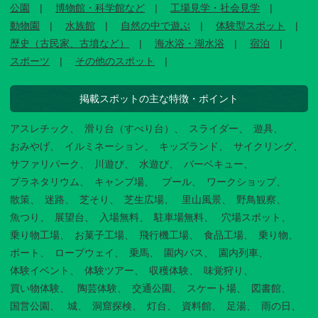
公園
博物館・科学館など
工場見学・社会見学
動物園
水族館
自然の中で遊ぶ
体験型スポット
歴史（古民家、古墳など）
海水浴・湖水浴
宿泊
スポーツ
その他のスポット
掲載スポットの主な特徴・ポイント
アスレチック
滑り台（すべり台）
スライダー
遊具
おみやげ
イルミネーション
キッズランド
サイクリング
サファリパーク
川遊び
水遊び
バーベキュー
プラネタリウム
キャンプ場
プール
ワークショップ
散策
迷路
芝そり
芝生広場
里山風景
野鳥観察
魚つり
展望台
入場無料
駐車場無料
穴場スポット
乗り物工場
お菓子工場
飛行機工場
食品工場
乗り物
ボート
ロープウェイ
乗馬
園内バス
園内列車
体験イベント
体験ツアー
収穫体験
味覚狩り
買い物体験
陶芸体験
交通公園
スケート場
図書館
国営公園
城
洞窟探検
灯台
資料館
足湯
雨の日