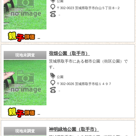
公園
〒302-0023 茨城県取手市白山５丁目８−２
－
－
宿畑公園（取手市）
現地未調査
茨城県取手市にある都市公園（街区公園）で
す。
公園
〒302-0026 茨城県取手市稲１４９７
－
－
神明緑地公園（取手市）
現地未調査