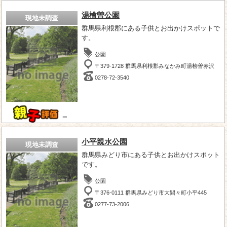
湯檜曽公園
現地未調査
群馬県利根郡にある子供とお出かけスポットで
す。
公園
〒379-1728 群馬県利根郡みなかみ町湯桧曽赤沢
0278-72-3540
－
小平親水公園
現地未調査
群馬県みどり市にある子供とお出かけスポット
です。
公園
〒376-0111 群馬県みどり市大間々町小平445
0277-73-2006