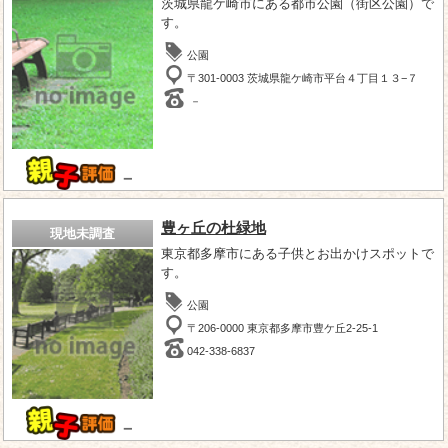
茨城県龍ケ崎市にある都市公園（街区公園）で
す。
公園
〒301-0003 茨城県龍ケ崎市平台４丁目１３−７
－
－
豊ヶ丘の杜緑地
現地未調査
東京都多摩市にある子供とお出かけスポットで
す。
公園
〒206-0000 東京都多摩市豊ケ丘2-25-1
042-338-6837
－