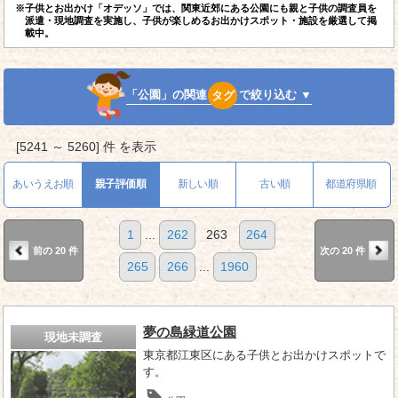
※子供とお出かけ「オデッソ」では、関東近郊にある公園にも親と子供の調査員を
派遣・現地調査を実施し、子供が楽しめるお出かけスポット・施設を厳選して掲
載中。
「公園」の関連
タグ
で絞り込む ▼
[5241 ～ 5260] 件 を表示
あいうえお順
親子評価順
新しい順
古い順
都道府県順
1
...
262
263
264
前の 20 件
次の 20 件
265
266
...
1960
夢の島緑道公園
現地未調査
東京都江東区にある子供とお出かけスポットで
す。