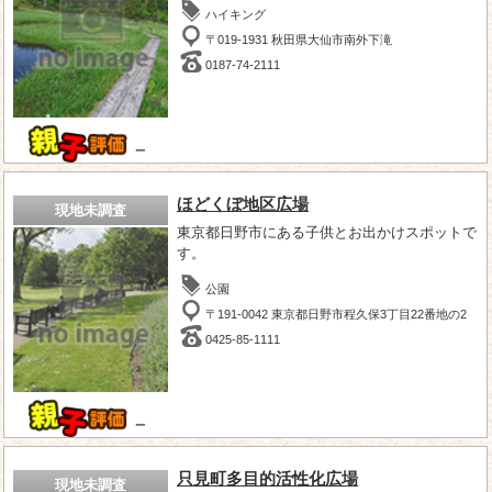
ハイキング
〒019-1931 秋田県大仙市南外下滝
0187-74-2111
－
ほどくぼ地区広場
現地未調査
東京都日野市にある子供とお出かけスポットで
す。
公園
〒191-0042 東京都日野市程久保3丁目22番地の2
0425-85-1111
－
只見町多目的活性化広場
現地未調査