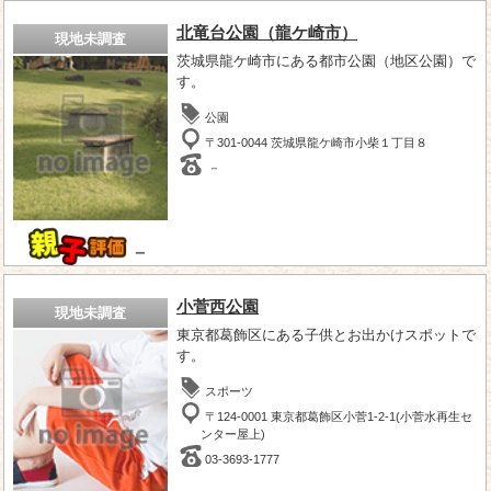
北竜台公園（龍ケ崎市）
現地未調査
茨城県龍ケ崎市にある都市公園（地区公園）で
す。
公園
〒301-0044 茨城県龍ケ崎市小柴１丁目８
－
－
小菅西公園
現地未調査
東京都葛飾区にある子供とお出かけスポットで
す。
スポーツ
〒124-0001 東京都葛飾区小菅1-2-1(小菅水再生セ
ンター屋上)
03-3693-1777