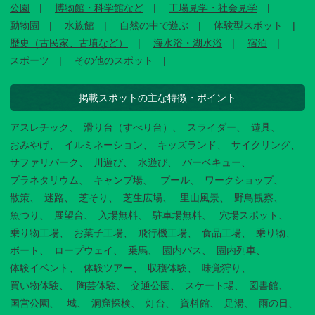
公園
博物館・科学館など
工場見学・社会見学
動物園
水族館
自然の中で遊ぶ
体験型スポット
歴史（古民家、古墳など）
海水浴・湖水浴
宿泊
スポーツ
その他のスポット
掲載スポットの主な特徴・ポイント
アスレチック
滑り台（すべり台）
スライダー
遊具
おみやげ
イルミネーション
キッズランド
サイクリング
サファリパーク
川遊び
水遊び
バーベキュー
プラネタリウム
キャンプ場
プール
ワークショップ
散策
迷路
芝そり
芝生広場
里山風景
野鳥観察
魚つり
展望台
入場無料
駐車場無料
穴場スポット
乗り物工場
お菓子工場
飛行機工場
食品工場
乗り物
ボート
ロープウェイ
乗馬
園内バス
園内列車
体験イベント
体験ツアー
収穫体験
味覚狩り
買い物体験
陶芸体験
交通公園
スケート場
図書館
国営公園
城
洞窟探検
灯台
資料館
足湯
雨の日