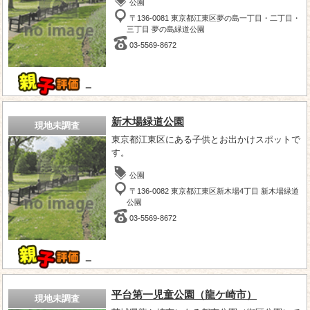
公園
〒136-0081 東京都江東区夢の島一丁目・二丁目・
三丁目 夢の島緑道公園
03-5569-8672
－
新木場緑道公園
現地未調査
東京都江東区にある子供とお出かけスポットで
す。
公園
〒136-0082 東京都江東区新木場4丁目 新木場緑道
公園
03-5569-8672
－
平台第一児童公園（龍ケ崎市）
現地未調査