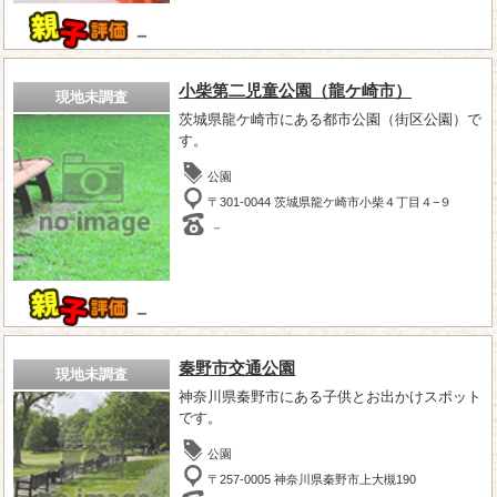
－
小柴第二児童公園（龍ケ崎市）
現地未調査
茨城県龍ケ崎市にある都市公園（街区公園）で
す。
公園
〒301-0044 茨城県龍ケ崎市小柴４丁目４−９
－
－
秦野市交通公園
現地未調査
神奈川県秦野市にある子供とお出かけスポット
です。
公園
〒257-0005 神奈川県秦野市上大槻190