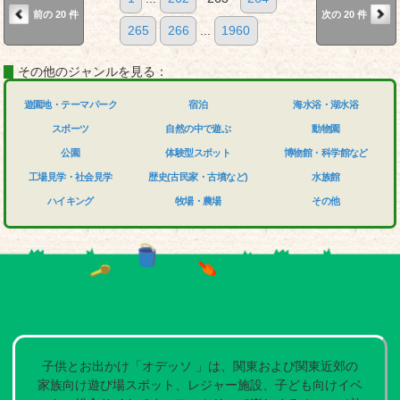
前の 20 件
次の 20 件
265
266
...
1960
その他のジャンルを見る：
遊園地・テーマパーク
宿泊
海水浴・湖水浴
スポーツ
自然の中で遊ぶ
動物園
公園
体験型スポット
博物館・科学館など
工場見学・社会見学
歴史(古民家・古墳など)
水族館
ハイキング
牧場・農場
その他
子供とお出かけ「オデッソ 」は、関東および関東近郊の
家族向け遊び場スポット、レジャー施設、子ども向けイベ