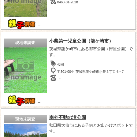
0463-81-2828
－
小柴第一児童公園（龍ケ崎市）
現地未調査
茨城県龍ケ崎市にある都市公園（街区公園）で
す。
公園
〒301-0044 茨城県龍ケ崎市小柴３丁目６−７
－
－
南外不動の滝公園
現地未調査
秋田県大仙市にある子供とお出かけスポットで
す。