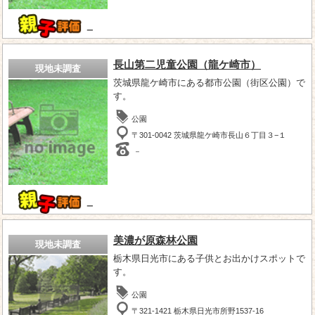
－
長山第二児童公園（龍ケ崎市）
現地未調査
茨城県龍ケ崎市にある都市公園（街区公園）で
す。
公園
〒301-0042 茨城県龍ケ崎市長山６丁目３−１
－
－
美濃が原森林公園
現地未調査
栃木県日光市にある子供とお出かけスポットで
す。
公園
〒321-1421 栃木県日光市所野1537-16