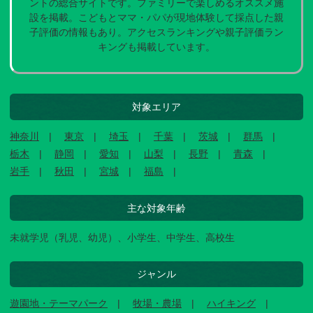
ントの総合サイトです。ファミリーで楽しめるオススメ施
設を掲載。こどもとママ・パパが現地体験して採点した親
子評価の情報もあり。アクセスランキングや親子評価ラン
キングも掲載しています。
対象エリア
神奈川
東京
埼玉
千葉
茨城
群馬
栃木
静岡
愛知
山梨
長野
青森
岩手
秋田
宮城
福島
主な対象年齢
未就学児（乳児、幼児）、小学生、中学生、高校生
ジャンル
遊園地・テーマパーク
牧場・農場
ハイキング