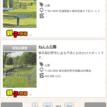
公園
〒301-0043 茨城県龍ケ崎市松葉６丁目２−１３
－
－
ねんも公園
現地未調査
東京都日野市にある子供とお出かけスポットで
す。
公園
〒191-0031 東京都日野市高幡1024番地
042-585-1111
－
1
...
262
263
264