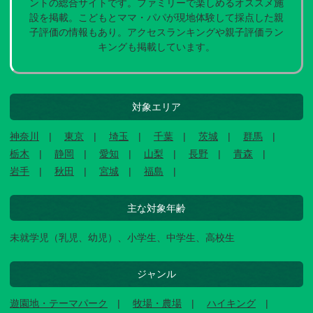
ントの総合サイトです。ファミリーで楽しめるオススメ施
設を掲載。こどもとママ・パパが現地体験して採点した親
子評価の情報もあり。アクセスランキングや親子評価ラン
キングも掲載しています。
対象エリア
神奈川
東京
埼玉
千葉
茨城
群馬
栃木
静岡
愛知
山梨
長野
青森
岩手
秋田
宮城
福島
主な対象年齢
未就学児（乳児、幼児）、小学生、中学生、高校生
ジャンル
遊園地・テーマパーク
牧場・農場
ハイキング