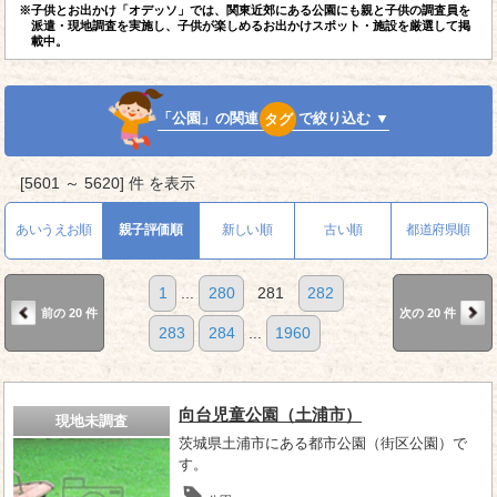
※子供とお出かけ「オデッソ」では、関東近郊にある公園にも親と子供の調査員を
派遣・現地調査を実施し、子供が楽しめるお出かけスポット・施設を厳選して掲
載中。
「公園」の関連
タグ
で絞り込む ▼
[5601 ～ 5620] 件 を表示
あいうえお順
親子評価順
新しい順
古い順
都道府県順
1
...
280
281
282
前の 20 件
次の 20 件
283
284
...
1960
向台児童公園（土浦市）
現地未調査
茨城県土浦市にある都市公園（街区公園）で
す。