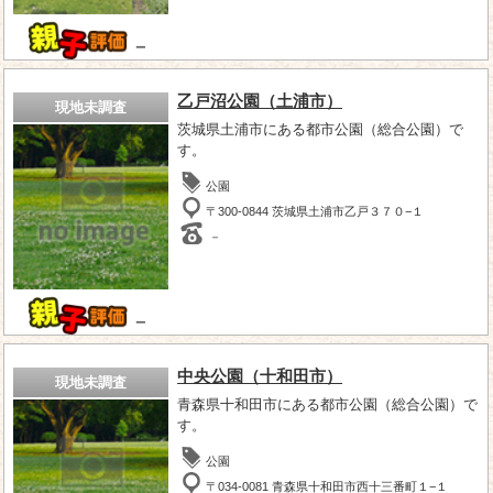
－
乙戸沼公園（土浦市）
現地未調査
茨城県土浦市にある都市公園（総合公園）で
す。
公園
〒300-0844 茨城県土浦市乙戸３７０−１
－
－
中央公園（十和田市）
現地未調査
青森県十和田市にある都市公園（総合公園）で
す。
公園
〒034-0081 青森県十和田市西十三番町１−１