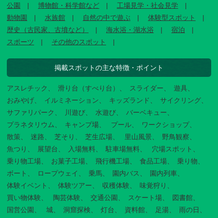
公園
博物館・科学館など
工場見学・社会見学
動物園
水族館
自然の中で遊ぶ
体験型スポット
歴史（古民家、古墳など）
海水浴・湖水浴
宿泊
スポーツ
その他のスポット
掲載スポットの主な特徴・ポイント
アスレチック
滑り台（すべり台）
スライダー
遊具
おみやげ
イルミネーション
キッズランド
サイクリング
サファリパーク
川遊び
水遊び
バーベキュー
プラネタリウム
キャンプ場
プール
ワークショップ
散策
迷路
芝そり
芝生広場
里山風景
野鳥観察
魚つり
展望台
入場無料
駐車場無料
穴場スポット
乗り物工場
お菓子工場
飛行機工場
食品工場
乗り物
ボート
ロープウェイ
乗馬
園内バス
園内列車
体験イベント
体験ツアー
収穫体験
味覚狩り
買い物体験
陶芸体験
交通公園
スケート場
図書館
国営公園
城
洞窟探検
灯台
資料館
足湯
雨の日