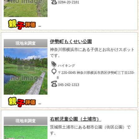
0284-20-2181
－
伊勢町もくせい公園
現地未調査
神奈川県横浜市にある子供とお出かけスポット
です。
ハイキング
〒220-0045 神奈川県横浜市西区伊勢町三丁目133-
8
045-242-1313
－
右籾児童公園（土浦市）
現地未調査
茨城県土浦市にある都市公園（街区公園）で
す。