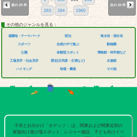
前の 20 件
次の 20 件
283
284
...
1960
その他のジャンルを見る：
遊園地・テーマパーク
宿泊
海水浴・湖水浴
スポーツ
自然の中で遊ぶ
動物園
公園
体験型スポット
博物館・科学館など
工場見学・社会見学
歴史(古民家・古墳など)
水族館
ハイキング
牧場・農場
その他
子供とお出かけ「オデッソ 」は、関東および関東近郊の
家族向け遊び場スポット、レジャー施設、子ども向けイベ