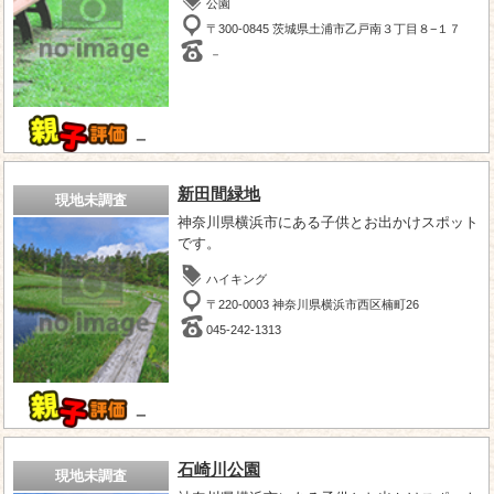
公園
〒300-0845 茨城県土浦市乙戸南３丁目８−１７
－
－
新田間緑地
現地未調査
神奈川県横浜市にある子供とお出かけスポット
です。
ハイキング
〒220-0003 神奈川県横浜市西区楠町26
045-242-1313
－
石崎川公園
現地未調査