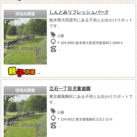
しんとみリフレッシュパーク
現地未調査
栃木県大田原市にある子供とお出かけスポット
です。
公園
〒324-0055 栃木県大田原市新富町2-1849-4
－
－
立石一丁目児童遊園
現地未調査
東京都葛飾区にある子供とお出かけスポットで
す。
公園
〒124-0012 東京都葛飾区立石1-21-6
－