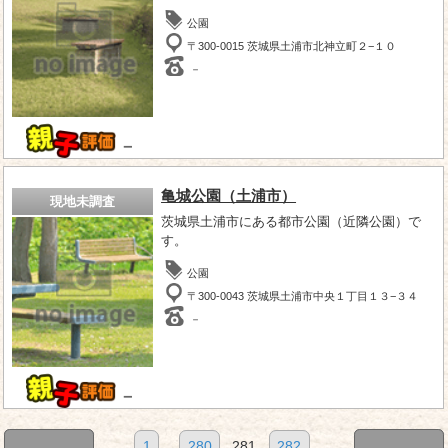
公園
〒300-0015 茨城県土浦市北神立町２−１０
－
－
亀城公園（土浦市）
現地未調査
茨城県土浦市にある都市公園（近隣公園）で
す。
公園
〒300-0043 茨城県土浦市中央１丁目１３−３４
－
－
1
...
280
281
282