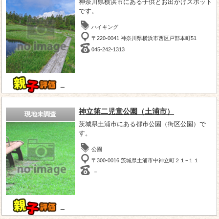
神奈川県横浜市にある子供とお出かけスポット
です。
ハイキング
〒220-0041 神奈川県横浜市西区戸部本町51
045-242-1313
－
神立第二児童公園（土浦市）
現地未調査
茨城県土浦市にある都市公園（街区公園）で
す。
公園
〒300-0016 茨城県土浦市中神立町２１−１１
－
－