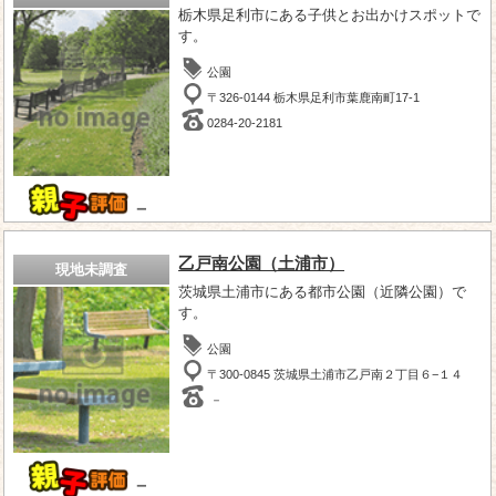
栃木県足利市にある子供とお出かけスポットで
す。
公園
〒326-0144 栃木県足利市葉鹿南町17-1
0284-20-2181
－
乙戸南公園（土浦市）
現地未調査
茨城県土浦市にある都市公園（近隣公園）で
す。
公園
〒300-0845 茨城県土浦市乙戸南２丁目６−１４
－
－