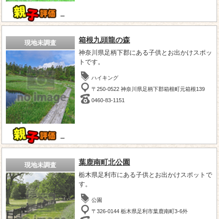
－
箱根九頭龍の森
現地未調査
神奈川県足柄下郡にある子供とお出かけスポッ
トです。
ハイキング
〒250-0522 神奈川県足柄下郡箱根町元箱根139
0460-83-1151
－
葉鹿南町北公園
現地未調査
栃木県足利市にある子供とお出かけスポットで
す。
公園
〒326-0144 栃木県足利市葉鹿南町3-6外