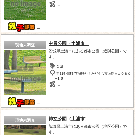
－
－
中貫公園（土浦市）
現地未調査
茨城県土浦市にある都市公園（近隣公園）で
す。
公園
〒315-0056 茨城県かすみがうら市上稲吉１９８０
−１６
－
－
神立公園（土浦市）
現地未調査
茨城県土浦市にある都市公園（地区公園）で
す。