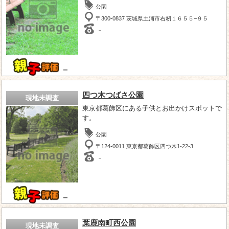
公園
〒300-0837 茨城県土浦市右籾１６５５−９５
－
－
四つ木つばさ公園
現地未調査
東京都葛飾区にある子供とお出かけスポットで
す。
公園
〒124-0011 東京都葛飾区四つ木1-22-3
－
－
葉鹿南町西公園
現地未調査