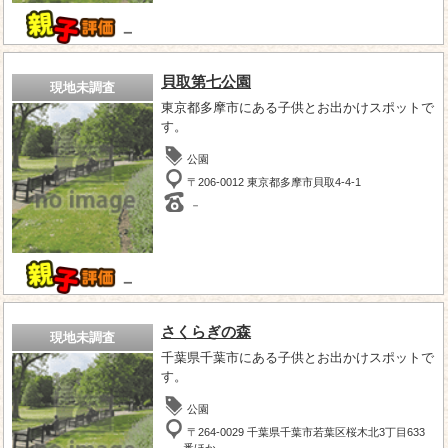
－
貝取第七公園
現地未調査
東京都多摩市にある子供とお出かけスポットで
す。
公園
〒206-0012 東京都多摩市貝取4-4-1
－
－
さくらぎの森
現地未調査
千葉県千葉市にある子供とお出かけスポットで
す。
公園
〒264-0029 千葉県千葉市若葉区桜木北3丁目633
番ほか