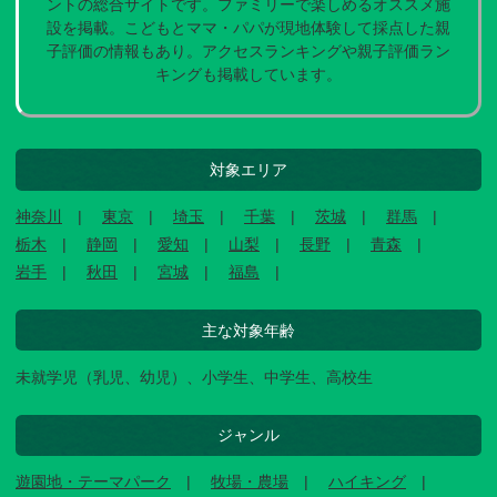
ントの総合サイトです。ファミリーで楽しめるオススメ施
設を掲載。こどもとママ・パパが現地体験して採点した親
子評価の情報もあり。アクセスランキングや親子評価ラン
キングも掲載しています。
対象エリア
神奈川
東京
埼玉
千葉
茨城
群馬
栃木
静岡
愛知
山梨
長野
青森
岩手
秋田
宮城
福島
主な対象年齢
未就学児（乳児、幼児）、小学生、中学生、高校生
ジャンル
遊園地・テーマパーク
牧場・農場
ハイキング