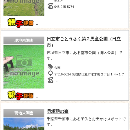
043-245-5774
－
日立市ごとうさく第２児童公園（日立
現地未調査
市）
茨城県日立市にある都市公園（街区公園）で
す。
公園
〒316-0024 茨城県日立市水木町２丁目１４−１７
－
－
貝塚憩の森
現地未調査
千葉県千葉市にある子供とお出かけスポットで
す。