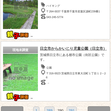
ハイキング
〒264-0037 千葉県千葉市若葉区源町239番1
043-245-5774
－
日立市からかいじり児童公園（日立市）
現地未調査
茨城県日立市にある都市公園（街区公園）で
す。
公園
〒316-0023 茨城県日立市東大沼町１丁目１２−２
６
－
－
1
...
289
290
291