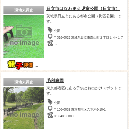
日立市はなわまえ児童公園（日立市）
現地未調査
茨城県日立市にある都市公園（街区公園）で
す。
公園
〒316-0025 茨城県日立市森山町２丁目１４−１７
－
－
毛利庭園
現地未調査
東京都港区にある子供とお出かけスポットで
す。
公園
〒106-0032 東京都港区六本木6-10-1
03-6406-6000