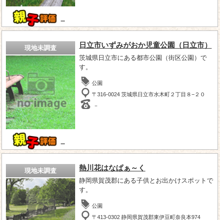
－
日立市いずみがおか児童公園（日立市）
現地未調査
茨城県日立市にある都市公園（街区公園）で
す。
公園
〒316-0024 茨城県日立市水木町２丁目８−２０
－
－
熱川花はなぱぁ～く
現地未調査
静岡県賀茂郡にある子供とお出かけスポットで
す。
公園
〒413-0302 静岡県賀茂郡東伊豆町奈良本974