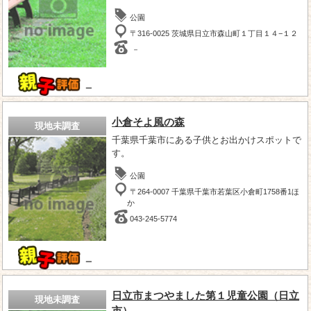
公園
〒316-0025 茨城県日立市森山町１丁目１４−１２
－
－
小倉そよ風の森
現地未調査
千葉県千葉市にある子供とお出かけスポットで
す。
公園
〒264-0007 千葉県千葉市若葉区小倉町1758番1ほ
か
043-245-5774
－
日立市まつやました第１児童公園（日立
現地未調査