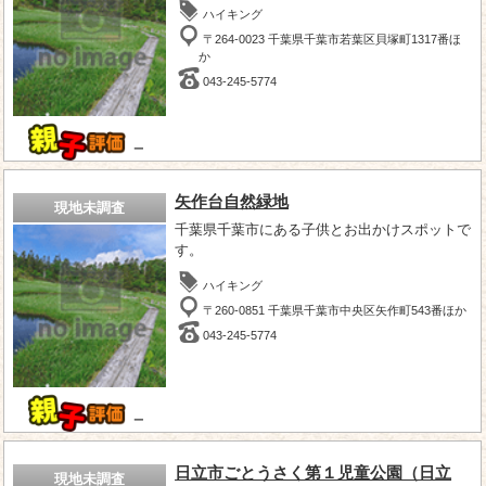
ハイキング
〒264-0023 千葉県千葉市若葉区貝塚町1317番ほ
か
043-245-5774
－
矢作台自然緑地
現地未調査
千葉県千葉市にある子供とお出かけスポットで
す。
ハイキング
〒260-0851 千葉県千葉市中央区矢作町543番ほか
043-245-5774
－
日立市ごとうさく第１児童公園（日立
現地未調査