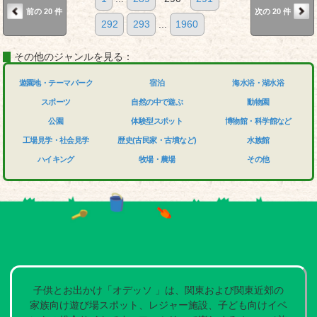
前の 20 件
次の 20 件
292
293
...
1960
その他のジャンルを見る：
遊園地・テーマパーク
宿泊
海水浴・湖水浴
スポーツ
自然の中で遊ぶ
動物園
公園
体験型スポット
博物館・科学館など
工場見学・社会見学
歴史(古民家・古墳など)
水族館
ハイキング
牧場・農場
その他
子供とお出かけ「オデッソ 」は、関東および関東近郊の
家族向け遊び場スポット、レジャー施設、子ども向けイベ