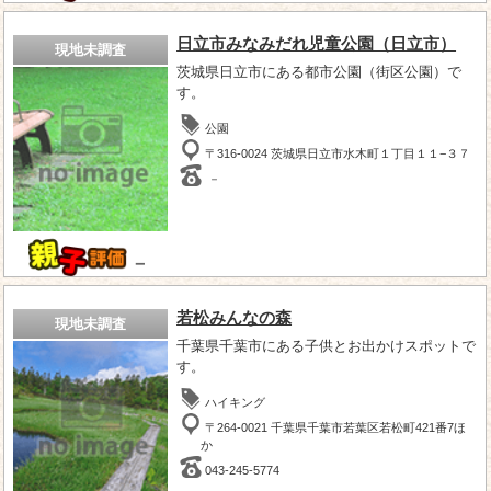
日立市みなみだれ児童公園（日立市）
現地未調査
茨城県日立市にある都市公園（街区公園）で
す。
公園
〒316-0024 茨城県日立市水木町１丁目１１−３７
－
－
若松みんなの森
現地未調査
千葉県千葉市にある子供とお出かけスポットで
す。
ハイキング
〒264-0021 千葉県千葉市若葉区若松町421番7ほ
か
043-245-5774