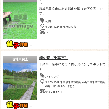
市）
茨城県日立市にある都市公園（街区公園）で
す。
公園
〒316-0024 茨城県日立市
－
－
欅の森（千葉市）
現地未調査
千葉県千葉市にある子供とお出かけスポットで
す。
ハイキング
〒263-0002 千葉県千葉市稲毛区山王町千葉市稲毛
区山王町128-1の一部ほか
043-245-5774
－