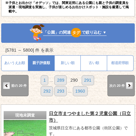
※子供とお出かけ「オデッソ」では、関東近郊にある公園にも親と子供の調査員を
派遣・現地調査を実施し、子供が楽しめるお出かけスポット・施設を厳選して掲
載中。
「公園」の関連
タグ
で絞り込む ▼
[5781 ～ 5800] 件 を表示
あいうえお順
親子評価順
新しい順
古い順
都道府県順
1
...
289
290
291
前の 20 件
次の 20 件
292
293
...
1960
日立市まつやました第２児童公園（日立
現地未調査
市）
茨城県日立市にある都市公園（街区公園）で
す。