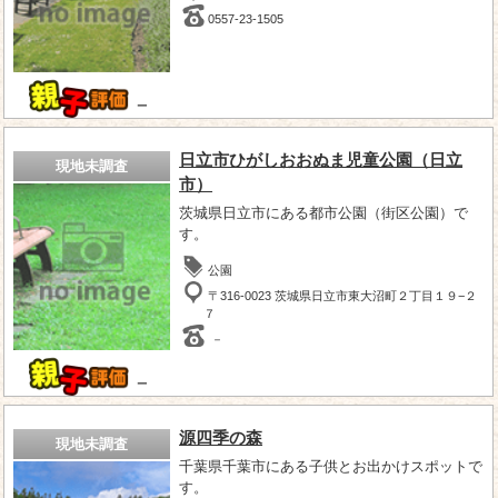
0557-23-1505
－
日立市ひがしおおぬま児童公園（日立
現地未調査
市）
茨城県日立市にある都市公園（街区公園）で
す。
公園
〒316-0023 茨城県日立市東大沼町２丁目１９−２
７
－
－
源四季の森
現地未調査
千葉県千葉市にある子供とお出かけスポットで
す。