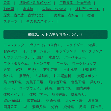
公園
博物館・科学館など
工場見学・社会見学
動物園
水族館
自然の中で遊ぶ
体験型スポット
歴史（古民家、古墳など）
海水浴・湖水浴
宿泊
スポーツ
その他のスポット
掲載スポットの主な特徴・ポイント
アスレチック
滑り台（すべり台）
スライダー
遊具
おみやげ
イルミネーション
キッズランド
サイクリング
サファリパーク
川遊び
水遊び
バーベキュー
プラネタリウム
キャンプ場
プール
ワークショップ
散策
迷路
芝そり
芝生広場
里山風景
野鳥観察
魚つり
展望台
入場無料
駐車場無料
穴場スポット
乗り物工場
お菓子工場
飛行機工場
食品工場
乗り物
ボート
ロープウェイ
乗馬
園内バス
園内列車
体験イベント
体験ツアー
収穫体験
味覚狩り
買い物体験
陶芸体験
交通公園
スケート場
図書館
国営公園
城
洞窟探検
灯台
資料館
足湯
雨の日