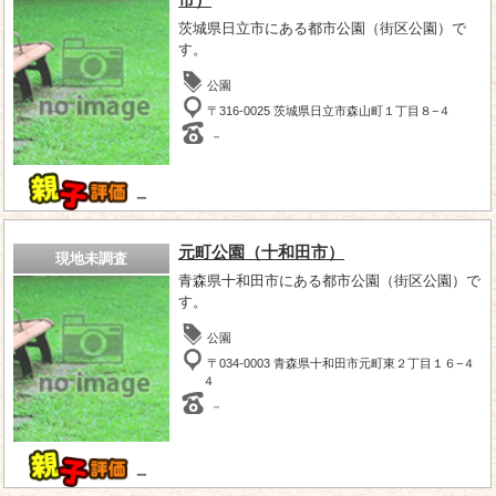
市）
茨城県日立市にある都市公園（街区公園）で
す。
公園
〒316-0025 茨城県日立市森山町１丁目８−４
－
－
元町公園（十和田市）
現地未調査
青森県十和田市にある都市公園（街区公園）で
す。
公園
〒034-0003 青森県十和田市元町東２丁目１６−４
４
－
－