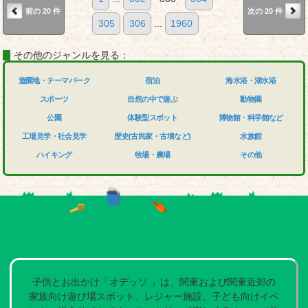
前の 20 件
次の 20 件
305
306
...
1960
その他のジャンルを見る：
遊園地・テーマパーク
宿泊
海水浴・湖水浴
スポーツ
自然の中で遊ぶ
動物園
公園
体験型スポット
博物館・科学館など
工場見学・社会見学
歴史(古民家・古墳など)
水族館
ハイキング
牧場・農場
その他
子供とお出かけ「オデッソ 」は、関東および関東近郊の
家族向け遊び場スポット、レジャー施設、子ども向けイベ