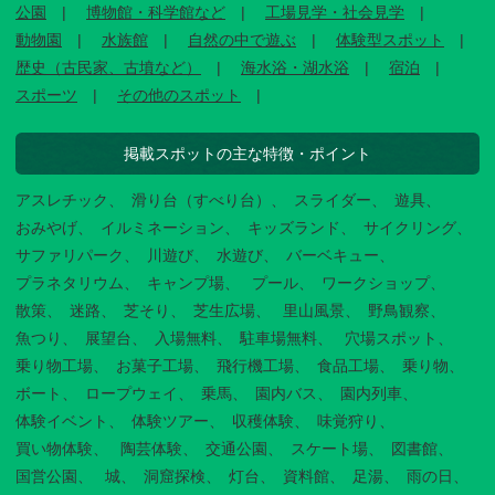
公園
博物館・科学館など
工場見学・社会見学
動物園
水族館
自然の中で遊ぶ
体験型スポット
歴史（古民家、古墳など）
海水浴・湖水浴
宿泊
スポーツ
その他のスポット
掲載スポットの主な特徴・ポイント
アスレチック
滑り台（すべり台）
スライダー
遊具
おみやげ
イルミネーション
キッズランド
サイクリング
サファリパーク
川遊び
水遊び
バーベキュー
プラネタリウム
キャンプ場
プール
ワークショップ
散策
迷路
芝そり
芝生広場
里山風景
野鳥観察
魚つり
展望台
入場無料
駐車場無料
穴場スポット
乗り物工場
お菓子工場
飛行機工場
食品工場
乗り物
ボート
ロープウェイ
乗馬
園内バス
園内列車
体験イベント
体験ツアー
収穫体験
味覚狩り
買い物体験
陶芸体験
交通公園
スケート場
図書館
国営公園
城
洞窟探検
灯台
資料館
足湯
雨の日