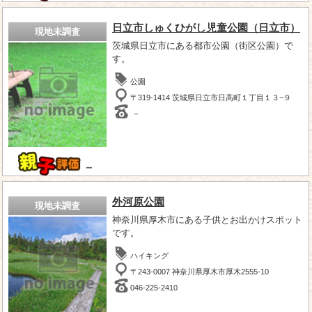
日立市しゅくひがし児童公園（日立市）
現地未調査
茨城県日立市にある都市公園（街区公園）で
す。
公園
〒319-1414 茨城県日立市日高町１丁目１３−９
－
－
外河原公園
現地未調査
神奈川県厚木市にある子供とお出かけスポット
です。
ハイキング
〒243-0007 神奈川県厚木市厚木2555-10
046-225-2410