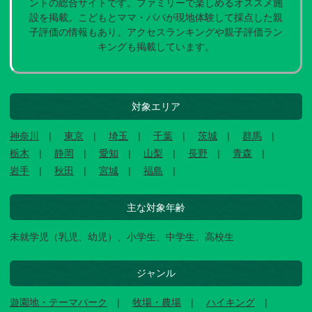
ントの総合サイトです。ファミリーで楽しめるオススメ施
設を掲載。こどもとママ・パパが現地体験して採点した親
子評価の情報もあり。アクセスランキングや親子評価ラン
キングも掲載しています。
対象エリア
神奈川
東京
埼玉
千葉
茨城
群馬
栃木
静岡
愛知
山梨
長野
青森
岩手
秋田
宮城
福島
主な対象年齢
未就学児（乳児、幼児）、小学生、中学生、高校生
ジャンル
遊園地・テーマパーク
牧場・農場
ハイキング