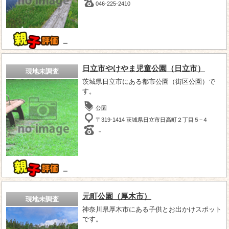
046-225-2410
－
日立市やけやま児童公園（日立市）
現地未調査
茨城県日立市にある都市公園（街区公園）で
す。
公園
〒319-1414 茨城県日立市日高町２丁目５−４
－
－
元町公園（厚木市）
現地未調査
神奈川県厚木市にある子供とお出かけスポット
です。