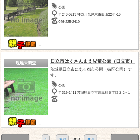
公園
〒243-0213 神奈川県厚木市飯山2244-15
046-225-2410
－
日立市はくさんまえ児童公園（日立市）
現地未調査
茨城県日立市にある都市公園（街区公園）で
す。
公園
〒319-1411 茨城県日立市川尻町５丁目３２−１
－
－
1
...
302
303
304