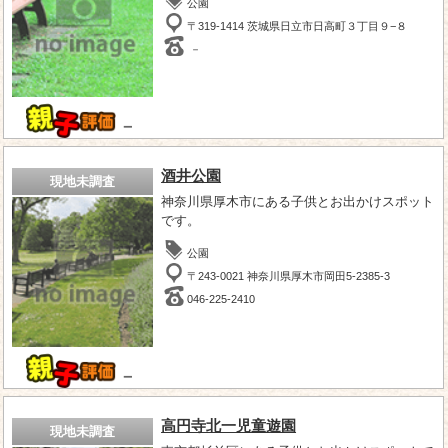
公園
〒319-1414 茨城県日立市日高町３丁目９−８
－
－
酒井公園
現地未調査
神奈川県厚木市にある子供とお出かけスポット
です。
公園
〒243-0021 神奈川県厚木市岡田5-2385-3
046-225-2410
－
高円寺北一児童遊園
現地未調査