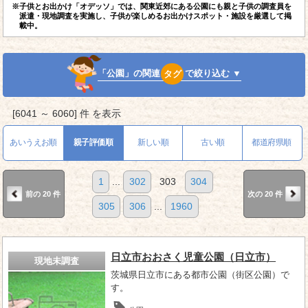
※子供とお出かけ「オデッソ」では、関東近郊にある公園にも親と子供の調査員を
派遣・現地調査を実施し、子供が楽しめるお出かけスポット・施設を厳選して掲
載中。
「公園」の関連
タグ
で絞り込む ▼
[6041 ～ 6060] 件 を表示
あいうえお順
親子評価順
新しい順
古い順
都道府県順
1
...
302
303
304
前の 20 件
次の 20 件
305
306
...
1960
日立市おおさく児童公園（日立市）
現地未調査
茨城県日立市にある都市公園（街区公園）で
す。