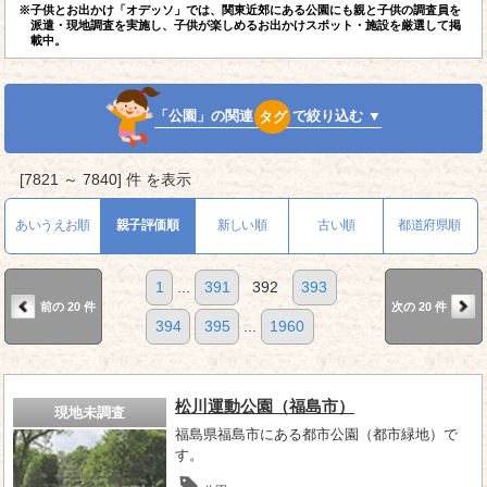
※子供とお出かけ「オデッソ」では、関東近郊にある公園にも親と子供の調査員を
派遣・現地調査を実施し、子供が楽しめるお出かけスポット・施設を厳選して掲
載中。
「公園」の関連
タグ
で絞り込む ▼
[7821 ～ 7840] 件 を表示
あいうえお順
親子評価順
新しい順
古い順
都道府県順
1
...
391
392
393
前の 20 件
次の 20 件
394
395
...
1960
松川運動公園（福島市）
現地未調査
福島県福島市にある都市公園（都市緑地）で
す。