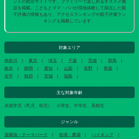
ントの総合サイトです。ファミリーで楽しめるオススメ施
設を掲載。こどもとママ・パパが現地体験して採点した親
子評価の情報もあり。アクセスランキングや親子評価ラン
キングも掲載しています。
対象エリア
神奈川
東京
埼玉
千葉
茨城
群馬
栃木
静岡
愛知
山梨
長野
青森
岩手
秋田
宮城
福島
主な対象年齢
未就学児（乳児、幼児）、小学生、中学生、高校生
ジャンル
遊園地・テーマパーク
牧場・農場
ハイキング