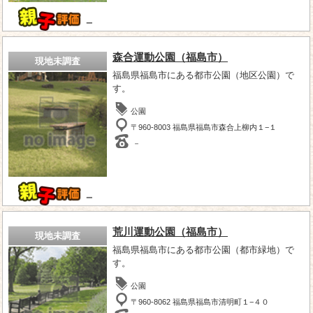
－
森合運動公園（福島市）
現地未調査
福島県福島市にある都市公園（地区公園）で
す。
公園
〒960-8003 福島県福島市森合上柳内１−１
－
－
荒川運動公園（福島市）
現地未調査
福島県福島市にある都市公園（都市緑地）で
す。
公園
〒960-8062 福島県福島市清明町１−４０