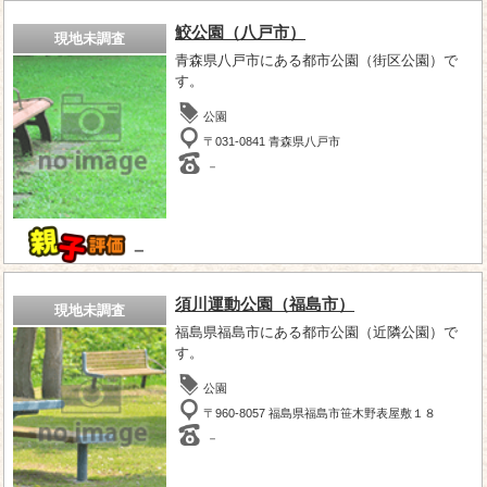
鮫公園（八戸市）
現地未調査
青森県八戸市にある都市公園（街区公園）で
す。
公園
〒031-0841 青森県八戸市
－
－
須川運動公園（福島市）
現地未調査
福島県福島市にある都市公園（近隣公園）で
す。
公園
〒960-8057 福島県福島市笹木野表屋敷１８
－