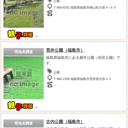
公園
〒960-8252 福島県福島市御山松川原４−６９
－
－
荒井公園（福島市）
現地未調査
福島県福島市にある都市公園（街区公園）で
す。
公園
〒960-2156 福島県福島市荒井苗代添４３
－
－
古内公園（福島市）
現地未調査