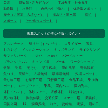
公園
博物館・科学館など
工場見学・社会見学
動物園
水族館
自然の中で遊ぶ
体験型スポット
歴史（古民家、古墳など）
海水浴・湖水浴
宿泊
スポーツ
その他のスポット
掲載スポットの主な特徴・ポイント
アスレチック
滑り台（すべり台）
スライダー
遊具
おみやげ
イルミネーション
キッズランド
サイクリング
サファリパーク
川遊び
水遊び
バーベキュー
プラネタリウム
キャンプ場
プール
ワークショップ
散策
迷路
芝そり
芝生広場
里山風景
野鳥観察
魚つり
展望台
入場無料
駐車場無料
穴場スポット
乗り物工場
お菓子工場
飛行機工場
食品工場
乗り物
ボート
ロープウェイ
乗馬
園内バス
園内列車
体験イベント
体験ツアー
収穫体験
味覚狩り
買い物体験
陶芸体験
交通公園
スケート場
図書館
国営公園
城
洞窟探検
灯台
資料館
足湯
雨の日