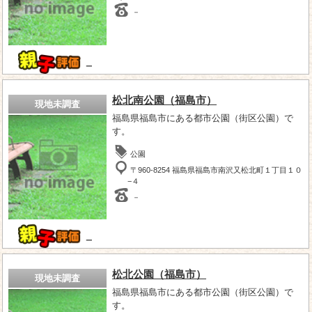
－
－
松北南公園（福島市）
現地未調査
福島県福島市にある都市公園（街区公園）で
す。
公園
〒960-8254 福島県福島市南沢又松北町１丁目１０
−４
－
－
松北公園（福島市）
現地未調査
福島県福島市にある都市公園（街区公園）で
す。