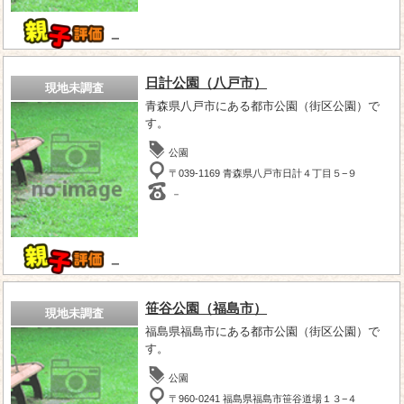
－
日計公園（八戸市）
現地未調査
青森県八戸市にある都市公園（街区公園）で
す。
公園
〒039-1169 青森県八戸市日計４丁目５−９
－
－
笹谷公園（福島市）
現地未調査
福島県福島市にある都市公園（街区公園）で
す。
公園
〒960-0241 福島県福島市笹谷道場１３−４