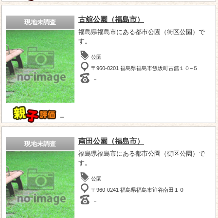
古舘公園（福島市）
現地未調査
福島県福島市にある都市公園（街区公園）で
す。
公園
〒960-0201 福島県福島市飯坂町古舘１０−５
－
－
南田公園（福島市）
現地未調査
福島県福島市にある都市公園（街区公園）で
す。
公園
〒960-0241 福島県福島市笹谷南田１０
－