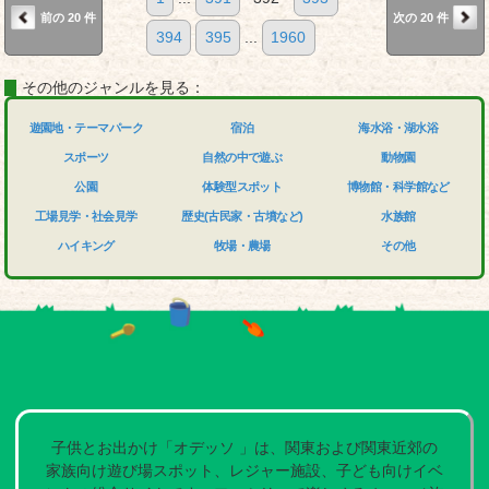
前の 20 件
次の 20 件
394
395
...
1960
その他のジャンルを見る：
遊園地・テーマパーク
宿泊
海水浴・湖水浴
スポーツ
自然の中で遊ぶ
動物園
公園
体験型スポット
博物館・科学館など
工場見学・社会見学
歴史(古民家・古墳など)
水族館
ハイキング
牧場・農場
その他
子供とお出かけ「オデッソ 」は、関東および関東近郊の
家族向け遊び場スポット、レジャー施設、子ども向けイベ