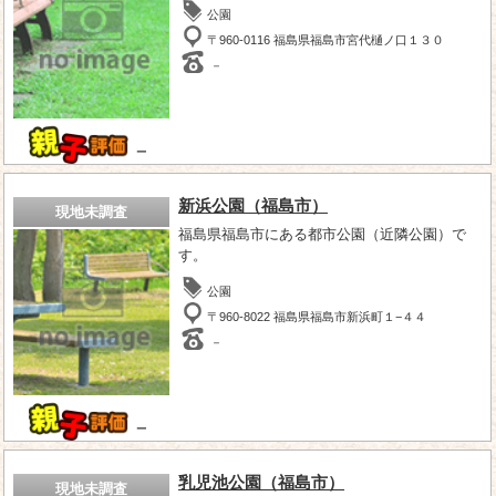
公園
〒960-0116 福島県福島市宮代樋ノ口１３０
－
－
新浜公園（福島市）
現地未調査
福島県福島市にある都市公園（近隣公園）で
す。
公園
〒960-8022 福島県福島市新浜町１−４４
－
－
乳児池公園（福島市）
現地未調査