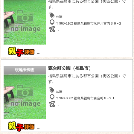
福島県福島市にある都市公園（街区公園）で
す。
公園
〒960-1102 福島県福島市永井川古内３９−２
－
－
森合町公園（福島市）
現地未調査
福島県福島市にある都市公園（街区公園）で
す。
公園
〒960-8002 福島県福島市森合町８−２１
－
－