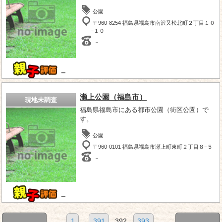
公園
〒960-8254 福島県福島市南沢又松北町２丁目１０
−１０
－
－
瀬上公園（福島市）
現地未調査
福島県福島市にある都市公園（街区公園）で
す。
公園
〒960-0101 福島県福島市瀬上町東町２丁目８−５
－
－
1
...
391
392
393