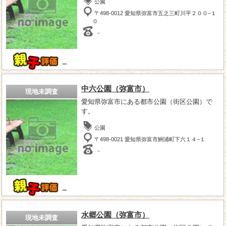
公園
〒498-0012 愛知県弥富市五之三町川平２００−１
０
－
－
中六公園（弥富市）
現地未調査
愛知県弥富市にある都市公園（街区公園）で
す。
公園
〒498-0021 愛知県弥富市鯏浦町下六１４−１
－
－
水郷公園（弥富市）
現地未調査