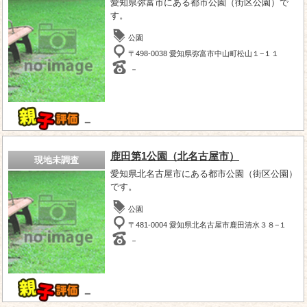
愛知県弥富市にある都市公園（街区公園）で
す。
公園
〒498-0038 愛知県弥富市中山町松山１−１１
－
－
鹿田第1公園（北名古屋市）
現地未調査
愛知県北名古屋市にある都市公園（街区公園）
です。
公園
〒481-0004 愛知県北名古屋市鹿田清水３８−１
－
－