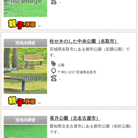
－
－
杜せきのした中央公園（名取市）
現地未調査
宮城県名取市にある都市公園（近隣公園）で
す。
公園
〒981-1217 宮城県名取市
－
－
長月公園（北名古屋市）
現地未調査
愛知県北名古屋市にある都市公園（街区公園）
です。