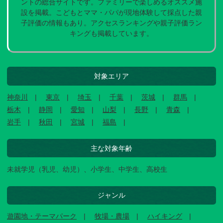
ントの総合サイトです。ファミリーで楽しめるオススメ施
設を掲載。こどもとママ・パパが現地体験して採点した親
子評価の情報もあり。アクセスランキングや親子評価ラン
キングも掲載しています。
対象エリア
神奈川
東京
埼玉
千葉
茨城
群馬
栃木
静岡
愛知
山梨
長野
青森
岩手
秋田
宮城
福島
主な対象年齢
未就学児（乳児、幼児）、小学生、中学生、高校生
ジャンル
遊園地・テーマパーク
牧場・農場
ハイキング