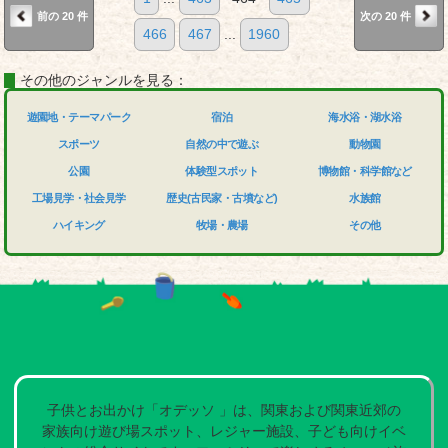
前の 20 件
次の 20 件
466
467
...
1960
その他のジャンルを見る：
遊園地・テーマパーク
宿泊
海水浴・湖水浴
スポーツ
自然の中で遊ぶ
動物園
公園
体験型スポット
博物館・科学館など
工場見学・社会見学
歴史(古民家・古墳など)
水族館
ハイキング
牧場・農場
その他
子供とお出かけ「オデッソ 」は、関東および関東近郊の
家族向け遊び場スポット、レジャー施設、子ども向けイベ