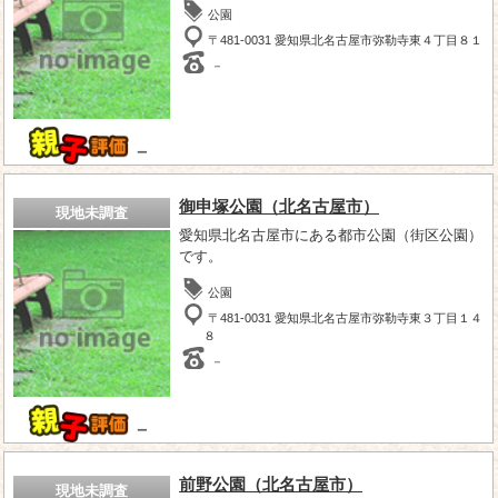
公園
〒481-0031 愛知県北名古屋市弥勒寺東４丁目８１
－
－
御申塚公園（北名古屋市）
現地未調査
愛知県北名古屋市にある都市公園（街区公園）
です。
公園
〒481-0031 愛知県北名古屋市弥勒寺東３丁目１４
８
－
－
前野公園（北名古屋市）
現地未調査