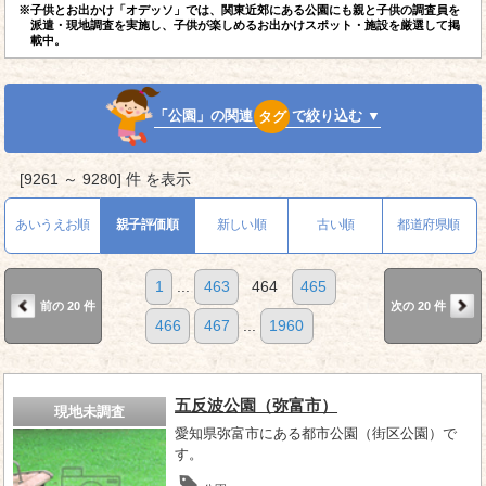
※子供とお出かけ「オデッソ」では、関東近郊にある公園にも親と子供の調査員を
派遣・現地調査を実施し、子供が楽しめるお出かけスポット・施設を厳選して掲
載中。
「公園」の関連
タグ
で絞り込む ▼
[9261 ～ 9280] 件 を表示
あいうえお順
親子評価順
新しい順
古い順
都道府県順
1
...
463
464
465
前の 20 件
次の 20 件
466
467
...
1960
五反波公園（弥富市）
現地未調査
愛知県弥富市にある都市公園（街区公園）で
す。