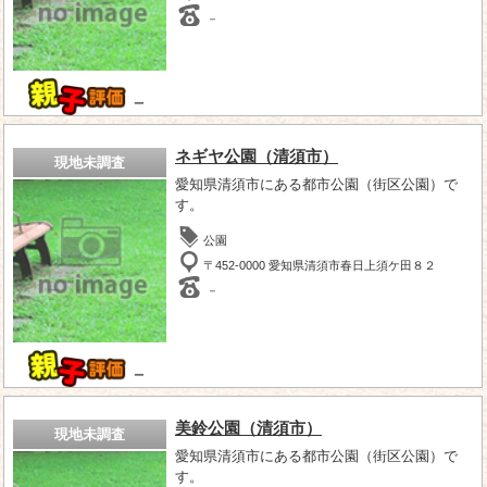
－
－
ネギヤ公園（清須市）
現地未調査
愛知県清須市にある都市公園（街区公園）で
す。
公園
〒452-0000 愛知県清須市春日上須ケ田８２
－
－
美鈴公園（清須市）
現地未調査
愛知県清須市にある都市公園（街区公園）で
す。