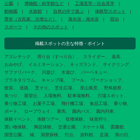
公園
博物館・科学館など
工場見学・社会見学
動物園
水族館
自然の中で遊ぶ
体験型スポット
歴史（古民家、古墳など）
海水浴・湖水浴
宿泊
スポーツ
その他のスポット
掲載スポットの主な特徴・ポイント
アスレチック
滑り台（すべり台）
スライダー
遊具
おみやげ
イルミネーション
キッズランド
サイクリング
サファリパーク
川遊び
水遊び
バーベキュー
プラネタリウム
キャンプ場
プール
ワークショップ
散策
迷路
芝そり
芝生広場
里山風景
野鳥観察
魚つり
展望台
入場無料
駐車場無料
穴場スポット
乗り物工場
お菓子工場
飛行機工場
食品工場
乗り物
ボート
ロープウェイ
乗馬
園内バス
園内列車
体験イベント
体験ツアー
収穫体験
味覚狩り
買い物体験
陶芸体験
交通公園
スケート場
図書館
国営公園
城
洞窟探検
灯台
資料館
足湯
雨の日