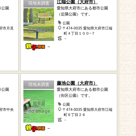
江端公園（大府市）
現地未調査
市公園
愛知県大府市にある都市公園
（近隣公園）です。
公園
大府市月見
〒474-0035 愛知県大府市江端
町４丁目１００−７
－
－
藤池公園（大府市）
現地未調査
市公園
愛知県大府市にある都市公園
（街区公園）です。
公園
大府市中央
〒474-0035 愛知県大府市江端
町６丁目２６
－
－