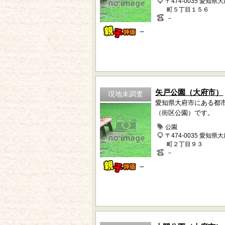
〒474-0035 愛知県
町５丁目１５６
－
－
矢戸公園（大府市）
現地未調査
愛知県大府市にある都
（街区公園）です。
公園
〒474-0035 愛知県
町２丁目９３
－
－