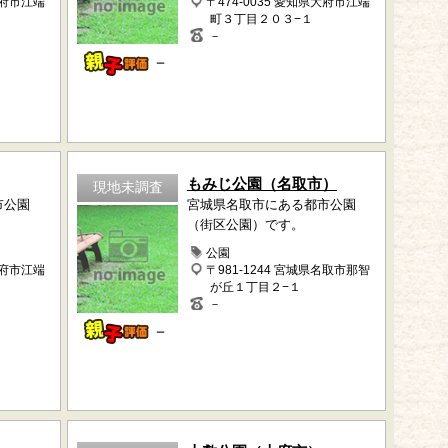
大府市江端
〒474-0035 愛知県大府市江端
町３丁目２０３−１
－
－
もみじ公園（名取市）
現地未調査
市公園
宮城県名取市にある都市公園
（街区公園）です。
公園
大府市江端
〒981-1244 宮城県名取市那智
が丘１丁目２−１
－
－