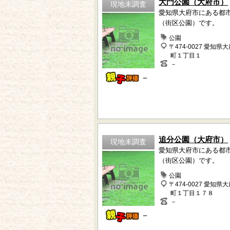
大門公園（大府市）
現地未調査
愛知県大府市にある都
（街区公園）です。
公園
〒474-0027 愛知県
町１丁目１
－
－
追分公園（大府市）
現地未調査
愛知県大府市にある都
（街区公園）です。
公園
〒474-0027 愛知県
町１丁目１７８
－
－