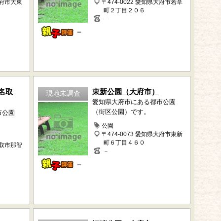
大府市大東
〒474-0022 愛知県大府市若草
町２丁目２０６
－
－
名取
東新公園（大府市）
現地未調査
愛知県大府市にある都市公園
（街区公園）です。
市公園
公園
〒474-0073 愛知県大府市東新
町６丁目４６０
名取市那智
－
－