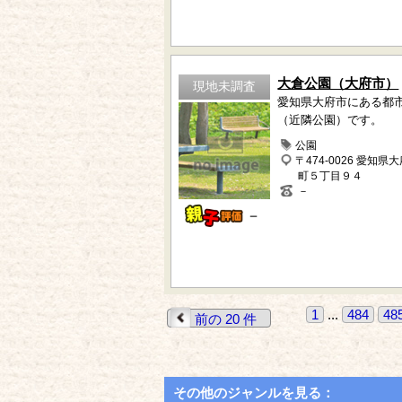
大倉公園（大府市）
現地未調査
愛知県大府市にある都
（近隣公園）です。
公園
〒474-0026 愛知県
町５丁目９４
－
－
1
...
484
48
前の 20 件
その他のジャンルを見る：