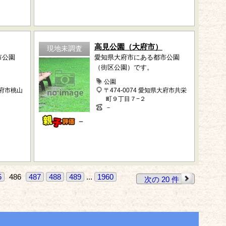
高見公園（大府市）
現地未調査
市公園
愛知県大府市にある都市公園
（街区公園）です。
公園
大府市桃山
〒474-0074 愛知県大府市共栄
町９丁目７−２
－
－
5
486
487
488
489
...
1960
次の 20 件