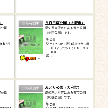
）
八百目南公園（大府市）
現地未調査
市公園
愛知県大府市にある都市公園
（街区公園）です。
公園
大府市月見
〒474-0048 愛知県大府市吉田
町（よしだちょう）６丁目３
００
－
－
みどり公園（大府市）
現地未調査
市公園
愛知県大府市にある都市公園
（街区公園）です。
公園