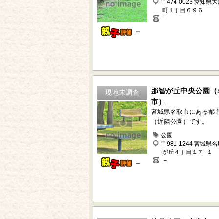
〒474-0023 愛知県
町１丁目６９６
－
－
那智が丘中央公園（
現地未調査
市）
宮城県名取市にある都
（近隣公園）です。
公園
〒981-1244 宮城県
が丘４丁目１７−１
－
－