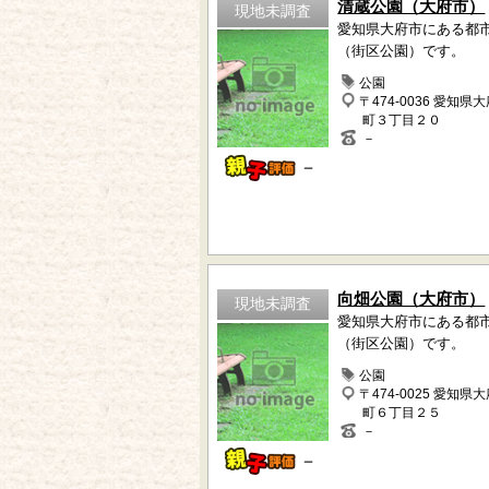
清蔵公園（大府市）
現地未調査
愛知県大府市にある都
（街区公園）です。
公園
〒474-0036 愛知県
町３丁目２０
－
－
向畑公園（大府市）
現地未調査
愛知県大府市にある都
（街区公園）です。
公園
〒474-0025 愛知県
町６丁目２５
－
－