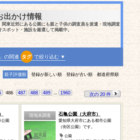
お出かけ情報
、関東近郊にある公園にも親と子供の調査員を派遣・現地調査
けスポット・施設を厳選して掲載中。
」の関連
タグ
で絞り込む ▼
親子評価順
登録が新しい順
登録が古い順
都道府県順
5
486
487
488
489
...
1960
次の 20 件
）
石亀公園（大府市）
現地未調査
市公園
愛知県大府市にある都市公園
（街区公園）です。
公園