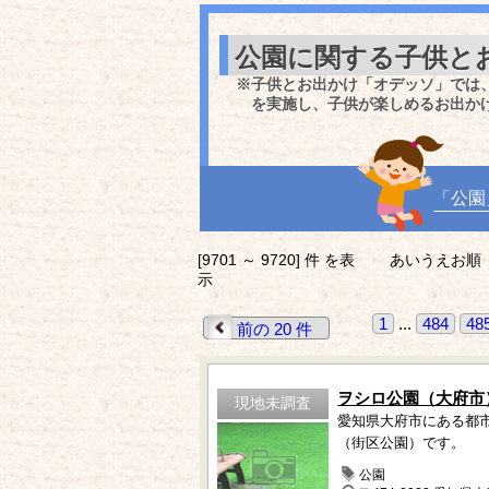
公園に関する子供と
※子供とお出かけ「オデッソ」では
を実施し、子供が楽しめるお出か
「公園
[9701 ～ 9720] 件 を表
あいうえお順
示
1
...
484
48
前の 20 件
ヲシロ公園（大府市
現地未調査
愛知県大府市にある都
（街区公園）です。
公園