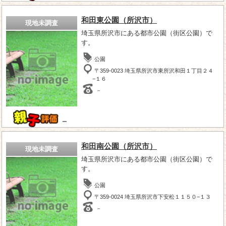
和田東公園（所沢市）
現地未調査
埼玉県所沢市にある都市公園（街区公園）で
す。
公園
〒359-0023 埼玉県所沢市東所沢和田１丁目２４
−１６
－
－
和田南公園（所沢市）
現地未調査
埼玉県所沢市にある都市公園（街区公園）で
す。
公園
〒359-0024 埼玉県所沢市下安松１１５０−１３
－