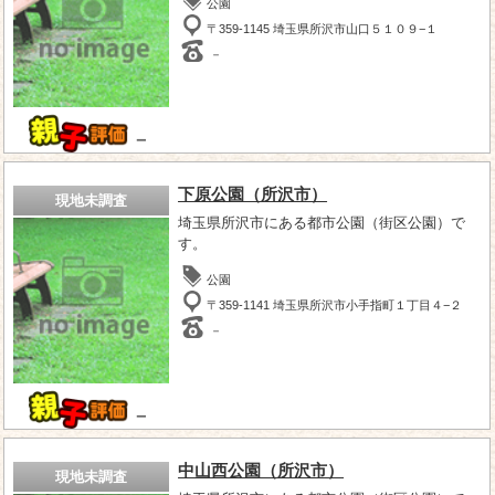
公園
〒359-1145 埼玉県所沢市山口５１０９−１
－
－
下原公園（所沢市）
現地未調査
埼玉県所沢市にある都市公園（街区公園）で
す。
公園
〒359-1141 埼玉県所沢市小手指町１丁目４−２
－
－
中山西公園（所沢市）
現地未調査