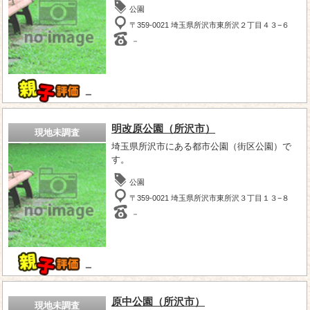
公園
〒359-0021 埼玉県所沢市東所沢２丁目４３−６
－
－
明改原公園（所沢市）
現地未調査
埼玉県所沢市にある都市公園（街区公園）で
す。
公園
〒359-0021 埼玉県所沢市東所沢３丁目１３−８
－
－
原中公園（所沢市）
現地未調査