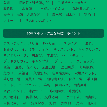
公園
博物館・科学館など
工場見学・社会見学
動物園
水族館
自然の中で遊ぶ
体験型スポット
歴史（古民家、古墳など）
海水浴・湖水浴
宿泊
スポーツ
その他のスポット
掲載スポットの主な特徴・ポイント
アスレチック
滑り台（すべり台）
スライダー
遊具
おみやげ
イルミネーション
キッズランド
サイクリング
サファリパーク
川遊び
水遊び
バーベキュー
プラネタリウム
キャンプ場
プール
ワークショップ
散策
迷路
芝そり
芝生広場
里山風景
野鳥観察
魚つり
展望台
入場無料
駐車場無料
穴場スポット
乗り物工場
お菓子工場
飛行機工場
食品工場
乗り物
ボート
ロープウェイ
乗馬
園内バス
園内列車
体験イベント
体験ツアー
収穫体験
味覚狩り
買い物体験
陶芸体験
交通公園
スケート場
図書館
国営公園
城
洞窟探検
灯台
資料館
足湯
雨の日