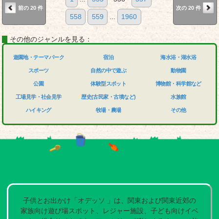
前の 20 件
次の 20 件
558
559
...
1960
その他のジャンルを見る：
遊園地・テーマパーク
宿泊
海水浴・湖水浴
スポーツ
自然の中で遊ぶ
動物園
公園
体験型スポット
博物館・科学館など
工場見学・社会見学
歴史(古民家・古墳など)
水族館
ハイキング
牧場・農場
その他
子供とお出かけ「オデッソ 」は、関東および関東近郊の
家族向け遊び場スポット、レジャー施設、子ども向けイベ