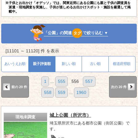
※子供とお出かけ「オデッソ」では、関東近郊にある公園にも親と子供の調査員を
派遣・現地調査を実施し、子供が楽しめるお出かけスポット・施設を厳選して掲
載中。
「公園」の関連
タグ
で絞り込む ▼
[11101 ～ 11120] 件 を表示
あいうえお順
親子評価順
新しい順
古い順
都道府県順
1
...
555
556
557
前の 20 件
次の 20 件
558
559
...
1960
城上公園（所沢市）
現地未調査
埼玉県所沢市にある都市公園（街区公園）で
す。