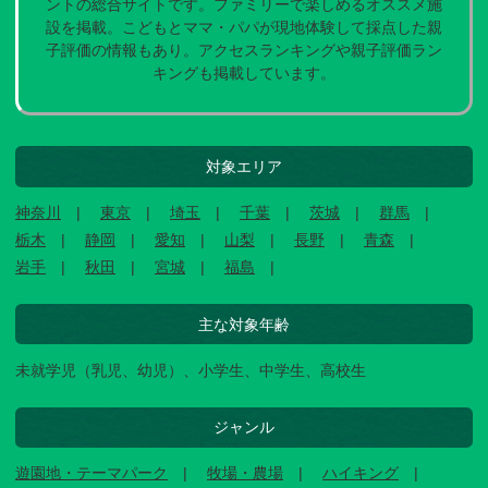
ントの総合サイトです。ファミリーで楽しめるオススメ施
設を掲載。こどもとママ・パパが現地体験して採点した親
子評価の情報もあり。アクセスランキングや親子評価ラン
キングも掲載しています。
対象エリア
神奈川
東京
埼玉
千葉
茨城
群馬
栃木
静岡
愛知
山梨
長野
青森
岩手
秋田
宮城
福島
主な対象年齢
未就学児（乳児、幼児）、小学生、中学生、高校生
ジャンル
遊園地・テーマパーク
牧場・農場
ハイキング