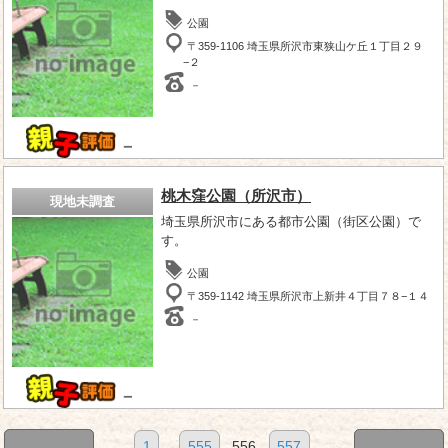
公園
〒359-1106 埼玉県所沢市東狭山ケ丘１丁目２９
−２
－
－
桃木窪公園（所沢市）
現地未調査
埼玉県所沢市にある都市公園（街区公園）で
す。
公園
〒359-1142 埼玉県所沢市上新井４丁目７８−１４
－
－
1
...
555
556
557