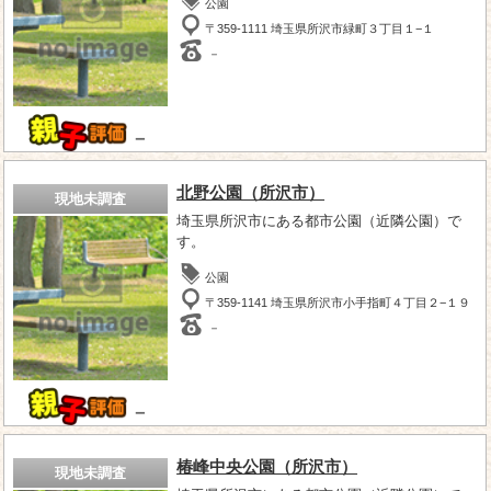
公園
〒359-1111 埼玉県所沢市緑町３丁目１−１
－
－
北野公園（所沢市）
現地未調査
埼玉県所沢市にある都市公園（近隣公園）で
す。
公園
〒359-1141 埼玉県所沢市小手指町４丁目２−１９
－
－
椿峰中央公園（所沢市）
現地未調査