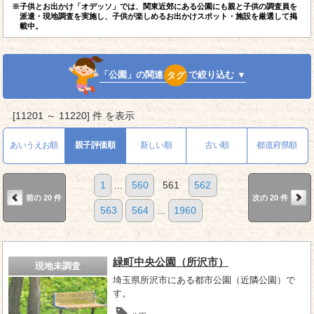
※子供とお出かけ「オデッソ」では、関東近郊にある公園にも親と子供の調査員を
派遣・現地調査を実施し、子供が楽しめるお出かけスポット・施設を厳選して掲
載中。
「公園」の関連
タグ
で絞り込む ▼
[11201 ～ 11220] 件 を表示
あいうえお順
親子評価順
新しい順
古い順
都道府県順
1
...
560
561
562
前の 20 件
次の 20 件
563
564
...
1960
緑町中央公園（所沢市）
現地未調査
埼玉県所沢市にある都市公園（近隣公園）で
す。