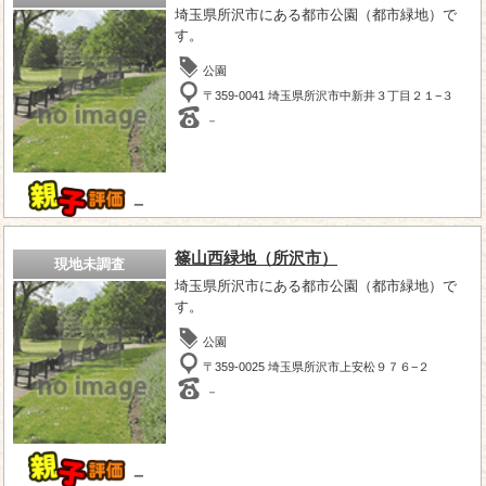
埼玉県所沢市にある都市公園（都市緑地）で
す。
公園
〒359-0041 埼玉県所沢市中新井３丁目２１−３
－
－
篠山西緑地（所沢市）
現地未調査
埼玉県所沢市にある都市公園（都市緑地）で
す。
公園
〒359-0025 埼玉県所沢市上安松９７６−２
－
－