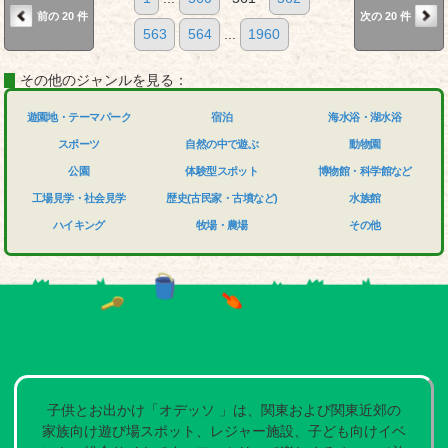
前の 20 件
次の 20 件
563
564
...
1960
その他のジャンルを見る：
遊園地・テーマパーク
宿泊
海水浴・湖水浴
スポーツ
自然の中で遊ぶ
動物園
公園
体験型スポット
博物館・科学館など
工場見学・社会見学
歴史(古民家・古墳など)
水族館
ハイキング
牧場・農場
その他
子供とお出かけ「オデッソ 」は、関東および関東近郊の
家族向け遊び場スポット、レジャー施設、子ども向けイベ