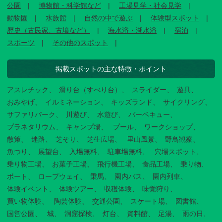
公園
博物館・科学館など
工場見学・社会見学
動物園
水族館
自然の中で遊ぶ
体験型スポット
歴史（古民家、古墳など）
海水浴・湖水浴
宿泊
スポーツ
その他のスポット
掲載スポットの主な特徴・ポイント
アスレチック
滑り台（すべり台）
スライダー
遊具
おみやげ
イルミネーション
キッズランド
サイクリング
サファリパーク
川遊び
水遊び
バーベキュー
プラネタリウム
キャンプ場
プール
ワークショップ
散策
迷路
芝そり
芝生広場
里山風景
野鳥観察
魚つり
展望台
入場無料
駐車場無料
穴場スポット
乗り物工場
お菓子工場
飛行機工場
食品工場
乗り物
ボート
ロープウェイ
乗馬
園内バス
園内列車
体験イベント
体験ツアー
収穫体験
味覚狩り
買い物体験
陶芸体験
交通公園
スケート場
図書館
国営公園
城
洞窟探検
灯台
資料館
足湯
雨の日