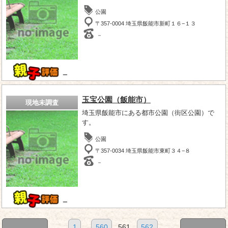
公園
〒357-0004 埼玉県飯能市新町１６−１３
－
－
玉宝公園（飯能市）
現地未調査
埼玉県飯能市にある都市公園（街区公園）で
す。
公園
〒357-0034 埼玉県飯能市東町３４−８
－
－
1
...
560
561
562