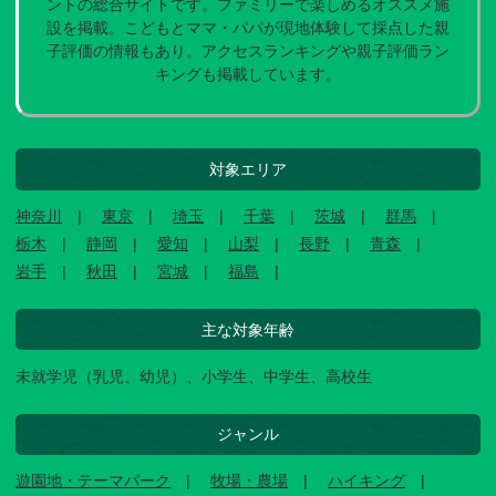
ントの総合サイトです。ファミリーで楽しめるオススメ施
設を掲載。こどもとママ・パパが現地体験して採点した親
子評価の情報もあり。アクセスランキングや親子評価ラン
キングも掲載しています。
対象エリア
神奈川
東京
埼玉
千葉
茨城
群馬
栃木
静岡
愛知
山梨
長野
青森
岩手
秋田
宮城
福島
主な対象年齢
未就学児（乳児、幼児）、小学生、中学生、高校生
ジャンル
遊園地・テーマパーク
牧場・農場
ハイキング