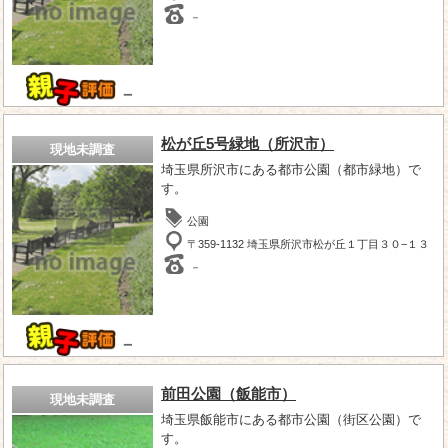
－
－
松が丘5号緑地（所沢市）
現地未調査
埼玉県所沢市にある都市公園（都市緑地）で
す。
公園
〒359-1132 埼玉県所沢市松が丘１丁目３０−１３
－
－
前田公園（飯能市）
現地未調査
埼玉県飯能市にある都市公園（街区公園）で
す。