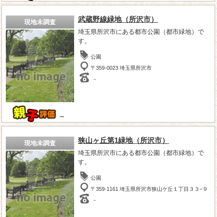
武蔵野線緑地（所沢市）
現地未調査
埼玉県所沢市にある都市公園（都市緑地）で
す。
公園
〒359-0023 埼玉県所沢市
－
－
狭山ヶ丘第1緑地（所沢市）
現地未調査
埼玉県所沢市にある都市公園（都市緑地）で
す。
公園
〒359-1161 埼玉県所沢市狭山ケ丘１丁目３３−９
－