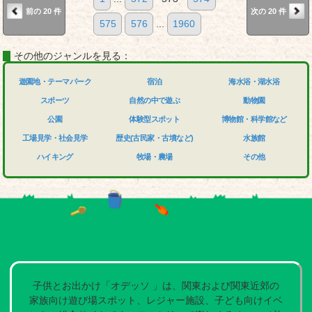
前の 20 件
次の 20 件
575
576
...
1960
その他のジャンルを見る：
遊園地・テーマパーク
宿泊
海水浴・湖水浴
スポーツ
自然の中で遊ぶ
動物園
公園
体験型スポット
博物館・科学館など
工場見学・社会見学
歴史(古民家・古墳など)
水族館
ハイキング
牧場・農場
その他
子供とお出かけ「オデッソ 」は、関東および関東近郊の
家族向け遊び場スポット、レジャー施設、子ども向けイベ