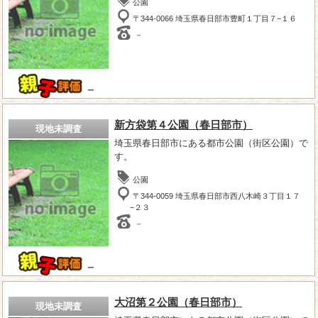
公園
〒344-0066 埼玉県春日部市豊町１丁目７−１６
－
－
新方袋第４公園（春日部市）
現地未調査
埼玉県春日部市にある都市公園（街区公園）で
す。
公園
〒344-0059 埼玉県春日部市西八木崎３丁目１７
−２３
－
－
大沼第２公園（春日部市）
現地未調査