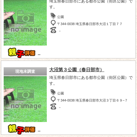
埼玉県春日部市にある都市公園（街区公園）で
す。
公園
〒344-0038 埼玉県春日部市大沼１丁目７７
－
－
大沼第３公園（春日部市）
現地未調査
埼玉県春日部市にある都市公園（街区公園）で
す。
公園
〒344-0038 埼玉県春日部市大沼３丁目６９−７
－
－