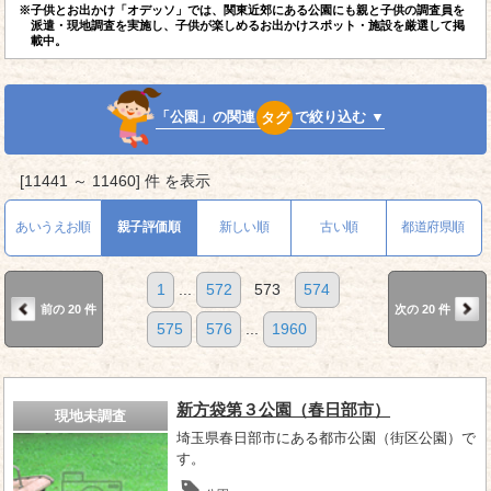
※子供とお出かけ「オデッソ」では、関東近郊にある公園にも親と子供の調査員を
派遣・現地調査を実施し、子供が楽しめるお出かけスポット・施設を厳選して掲
載中。
「公園」の関連
タグ
で絞り込む ▼
[11441 ～ 11460] 件 を表示
あいうえお順
親子評価順
新しい順
古い順
都道府県順
1
...
572
573
574
前の 20 件
次の 20 件
575
576
...
1960
新方袋第３公園（春日部市）
現地未調査
埼玉県春日部市にある都市公園（街区公園）で
す。