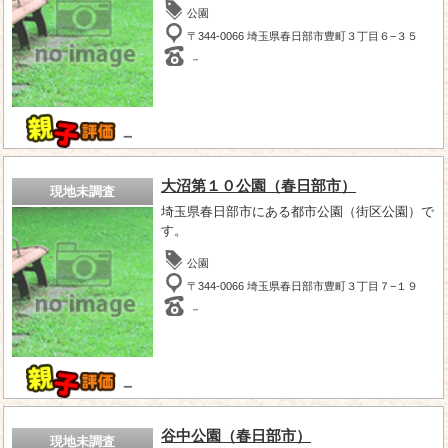
公園
〒344-0066 埼玉県春日部市豊町３丁目６−３５
－
－
大沼第１０公園（春日部市）
現地未調査
埼玉県春日部市にある都市公園（街区公園）で
す。
公園
〒344-0066 埼玉県春日部市豊町３丁目７−１９
－
－
谷中公園（春日部市）
現地未調査