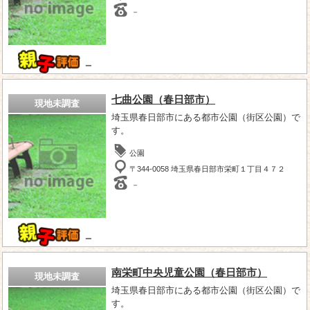
－
－
七曲公園（春日部市）
現地未調査
埼玉県春日部市にある都市公園（街区公園）で
す。
公園
〒344-0058 埼玉県春日部市栄町１丁目４７２
－
－
南栄町中央児童公園（春日部市）
現地未調査
埼玉県春日部市にある都市公園（街区公園）で
す。