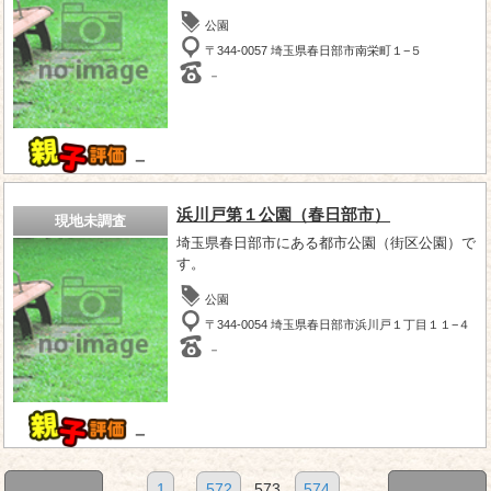
公園
〒344-0057 埼玉県春日部市南栄町１−５
－
－
浜川戸第１公園（春日部市）
現地未調査
埼玉県春日部市にある都市公園（街区公園）で
す。
公園
〒344-0054 埼玉県春日部市浜川戸１丁目１１−４
－
－
1
...
572
573
574