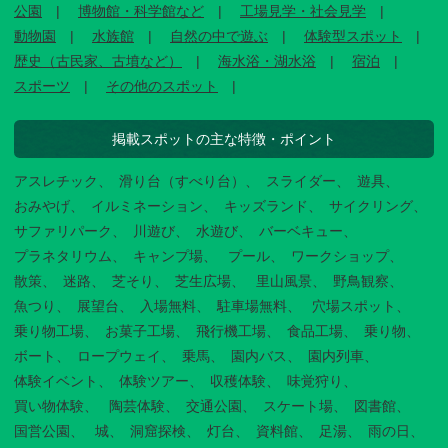
公園
博物館・科学館など
工場見学・社会見学
動物園
水族館
自然の中で遊ぶ
体験型スポット
歴史（古民家、古墳など）
海水浴・湖水浴
宿泊
スポーツ
その他のスポット
掲載スポットの主な特徴・ポイント
アスレチック
滑り台（すべり台）
スライダー
遊具
おみやげ
イルミネーション
キッズランド
サイクリング
サファリパーク
川遊び
水遊び
バーベキュー
プラネタリウム
キャンプ場
プール
ワークショップ
散策
迷路
芝そり
芝生広場
里山風景
野鳥観察
魚つり
展望台
入場無料
駐車場無料
穴場スポット
乗り物工場
お菓子工場
飛行機工場
食品工場
乗り物
ボート
ロープウェイ
乗馬
園内バス
園内列車
体験イベント
体験ツアー
収穫体験
味覚狩り
買い物体験
陶芸体験
交通公園
スケート場
図書館
国営公園
城
洞窟探検
灯台
資料館
足湯
雨の日