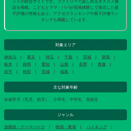
ントの総合サイトです。ファミリーで楽しめるオススメ施
設を掲載。こどもとママ・パパが現地体験して採点した親
子評価の情報もあり。アクセスランキングや親子評価ラン
キングも掲載しています。
対象エリア
神奈川
東京
埼玉
千葉
茨城
群馬
栃木
静岡
愛知
山梨
長野
青森
岩手
秋田
宮城
福島
主な対象年齢
未就学児（乳児、幼児）、小学生、中学生、高校生
ジャンル
遊園地・テーマパーク
牧場・農場
ハイキング