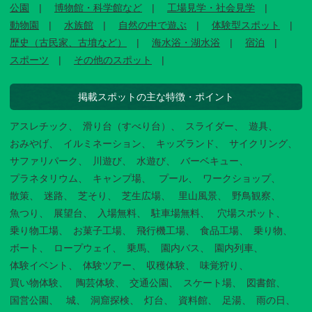
公園
博物館・科学館など
工場見学・社会見学
動物園
水族館
自然の中で遊ぶ
体験型スポット
歴史（古民家、古墳など）
海水浴・湖水浴
宿泊
スポーツ
その他のスポット
掲載スポットの主な特徴・ポイント
アスレチック
滑り台（すべり台）
スライダー
遊具
おみやげ
イルミネーション
キッズランド
サイクリング
サファリパーク
川遊び
水遊び
バーベキュー
プラネタリウム
キャンプ場
プール
ワークショップ
散策
迷路
芝そり
芝生広場
里山風景
野鳥観察
魚つり
展望台
入場無料
駐車場無料
穴場スポット
乗り物工場
お菓子工場
飛行機工場
食品工場
乗り物
ボート
ロープウェイ
乗馬
園内バス
園内列車
体験イベント
体験ツアー
収穫体験
味覚狩り
買い物体験
陶芸体験
交通公園
スケート場
図書館
国営公園
城
洞窟探検
灯台
資料館
足湯
雨の日