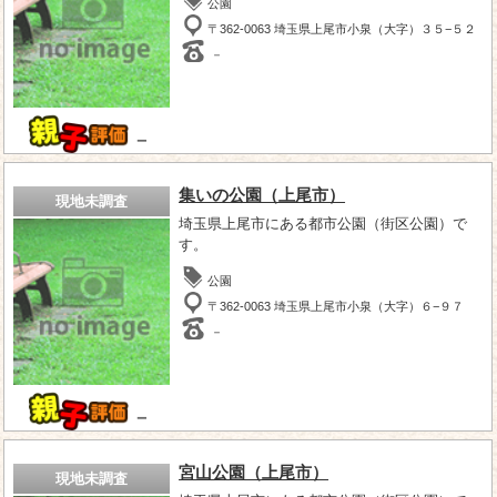
公園
〒362-0063 埼玉県上尾市小泉（大字）３５−５２
－
－
集いの公園（上尾市）
現地未調査
埼玉県上尾市にある都市公園（街区公園）で
す。
公園
〒362-0063 埼玉県上尾市小泉（大字）６−９７
－
－
宮山公園（上尾市）
現地未調査