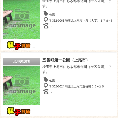
埼玉県上尾市にある都市公園（街区公園）で
す。
公園
〒362-0063 埼玉県上尾市小泉（大字）３７８−８
－
－
五番町第一公園（上尾市）
現地未調査
埼玉県上尾市にある都市公園（街区公園）で
す。
公園
〒362-0024 埼玉県上尾市五番町２２−２５
－
－