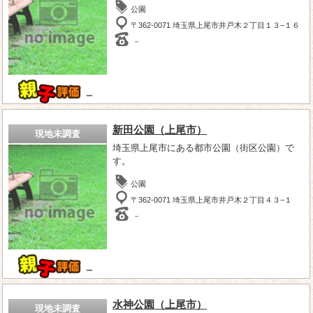
公園
〒362-0071 埼玉県上尾市井戸木２丁目１３−１６
－
－
新田公園（上尾市）
現地未調査
埼玉県上尾市にある都市公園（街区公園）で
す。
公園
〒362-0071 埼玉県上尾市井戸木２丁目４３−１
－
－
水神公園（上尾市）
現地未調査