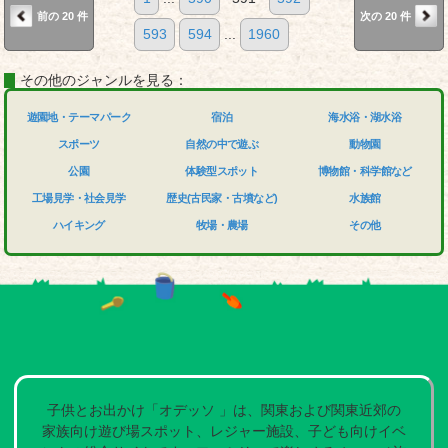
前の 20 件
次の 20 件
593
594
...
1960
その他のジャンルを見る：
遊園地・テーマパーク
宿泊
海水浴・湖水浴
スポーツ
自然の中で遊ぶ
動物園
公園
体験型スポット
博物館・科学館など
工場見学・社会見学
歴史(古民家・古墳など)
水族館
ハイキング
牧場・農場
その他
子供とお出かけ「オデッソ 」は、関東および関東近郊の
家族向け遊び場スポット、レジャー施設、子ども向けイベ