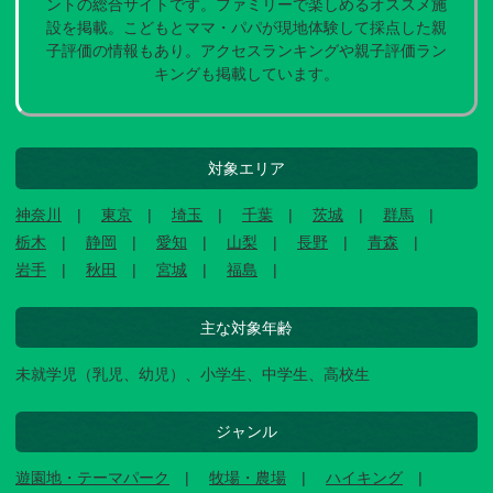
ントの総合サイトです。ファミリーで楽しめるオススメ施
設を掲載。こどもとママ・パパが現地体験して採点した親
子評価の情報もあり。アクセスランキングや親子評価ラン
キングも掲載しています。
対象エリア
神奈川
東京
埼玉
千葉
茨城
群馬
栃木
静岡
愛知
山梨
長野
青森
岩手
秋田
宮城
福島
主な対象年齢
未就学児（乳児、幼児）、小学生、中学生、高校生
ジャンル
遊園地・テーマパーク
牧場・農場
ハイキング