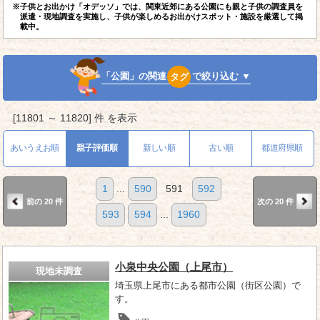
※子供とお出かけ「オデッソ」では、関東近郊にある公園にも親と子供の調査員を
派遣・現地調査を実施し、子供が楽しめるお出かけスポット・施設を厳選して掲
載中。
「公園」の関連
タグ
で絞り込む ▼
[11801 ～ 11820] 件 を表示
あいうえお順
親子評価順
新しい順
古い順
都道府県順
1
...
590
591
592
前の 20 件
次の 20 件
593
594
...
1960
小泉中央公園（上尾市）
現地未調査
埼玉県上尾市にある都市公園（街区公園）で
す。