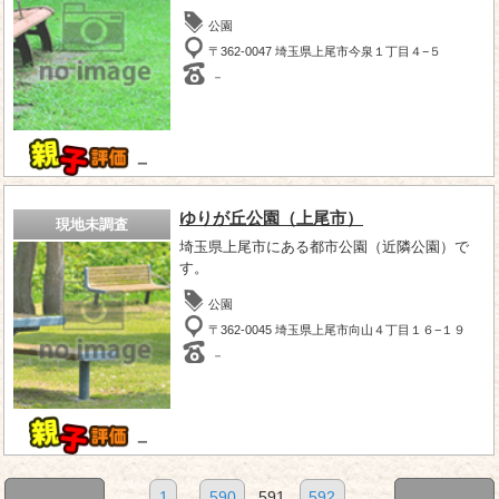
公園
〒362-0047 埼玉県上尾市今泉１丁目４−５
－
－
ゆりが丘公園（上尾市）
現地未調査
埼玉県上尾市にある都市公園（近隣公園）で
す。
公園
〒362-0045 埼玉県上尾市向山４丁目１６−１９
－
－
1
...
590
591
592