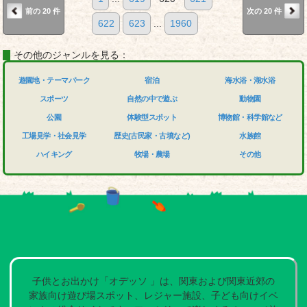
前の 20 件
次の 20 件
622
623
...
1960
その他のジャンルを見る：
遊園地・テーマパーク
宿泊
海水浴・湖水浴
スポーツ
自然の中で遊ぶ
動物園
公園
体験型スポット
博物館・科学館など
工場見学・社会見学
歴史(古民家・古墳など)
水族館
ハイキング
牧場・農場
その他
子供とお出かけ「オデッソ 」は、関東および関東近郊の
家族向け遊び場スポット、レジャー施設、子ども向けイベ