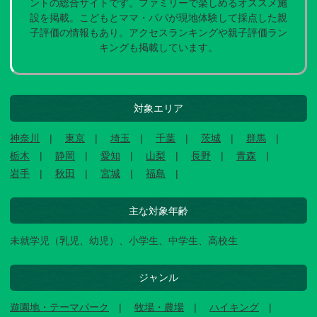
ントの総合サイトです。ファミリーで楽しめるオススメ施
設を掲載。こどもとママ・パパが現地体験して採点した親
子評価の情報もあり。アクセスランキングや親子評価ラン
キングも掲載しています。
対象エリア
神奈川
東京
埼玉
千葉
茨城
群馬
栃木
静岡
愛知
山梨
長野
青森
岩手
秋田
宮城
福島
主な対象年齢
未就学児（乳児、幼児）、小学生、中学生、高校生
ジャンル
遊園地・テーマパーク
牧場・農場
ハイキング