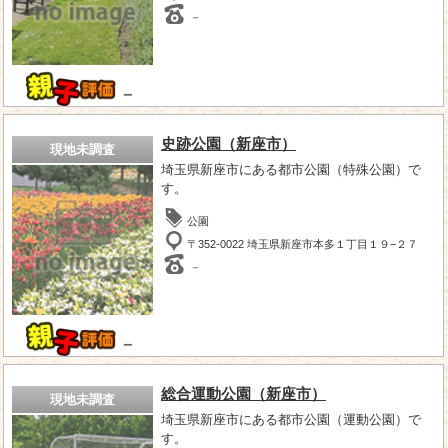
－
－
史跡公園（新座市）
現地未調査
埼玉県新座市にある都市公園（特殊公園）で
す。
公園
〒352-0022 埼玉県新座市本多１丁目１９−２７
－
－
総合運動公園（新座市）
現地未調査
埼玉県新座市にある都市公園（運動公園）で
す。