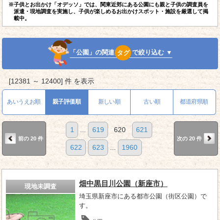
※子供とお出かけ「オデッソ」では、関東近郊にある公園にも親と子供の調査員を
派遣・現地調査を実施し、子供が楽しめるお出かけスポット・施設を厳選して掲
載中。
「公園」の関連
タグ
で絞り込む ▼
[12381 ～ 12400] 件 を表示
あいうえお順
親子評価順
新しい順
古い順
都道府県順
1
...
619
620
621
前の 20 件
次の 20 件
622
623
...
1960
畑中黒目川公園（新座市）
現地未調査
埼玉県新座市にある都市公園（街区公園）で
す。