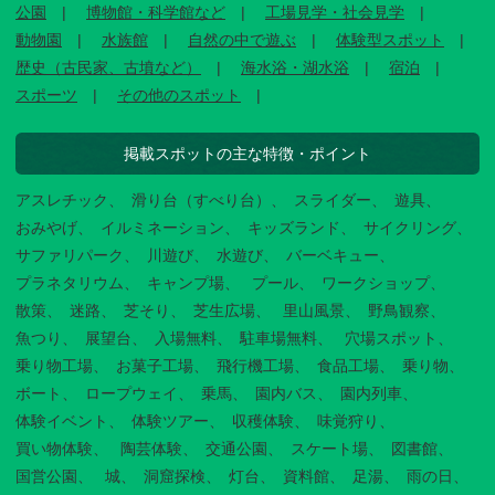
公園
博物館・科学館など
工場見学・社会見学
動物園
水族館
自然の中で遊ぶ
体験型スポット
歴史（古民家、古墳など）
海水浴・湖水浴
宿泊
スポーツ
その他のスポット
掲載スポットの主な特徴・ポイント
アスレチック
滑り台（すべり台）
スライダー
遊具
おみやげ
イルミネーション
キッズランド
サイクリング
サファリパーク
川遊び
水遊び
バーベキュー
プラネタリウム
キャンプ場
プール
ワークショップ
散策
迷路
芝そり
芝生広場
里山風景
野鳥観察
魚つり
展望台
入場無料
駐車場無料
穴場スポット
乗り物工場
お菓子工場
飛行機工場
食品工場
乗り物
ボート
ロープウェイ
乗馬
園内バス
園内列車
体験イベント
体験ツアー
収穫体験
味覚狩り
買い物体験
陶芸体験
交通公園
スケート場
図書館
国営公園
城
洞窟探検
灯台
資料館
足湯
雨の日