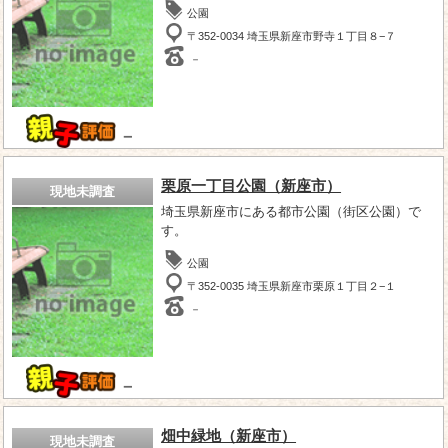
公園
〒352-0034 埼玉県新座市野寺１丁目８−７
－
－
栗原一丁目公園（新座市）
現地未調査
埼玉県新座市にある都市公園（街区公園）で
す。
公園
〒352-0035 埼玉県新座市栗原１丁目２−１
－
－
畑中緑地（新座市）
現地未調査