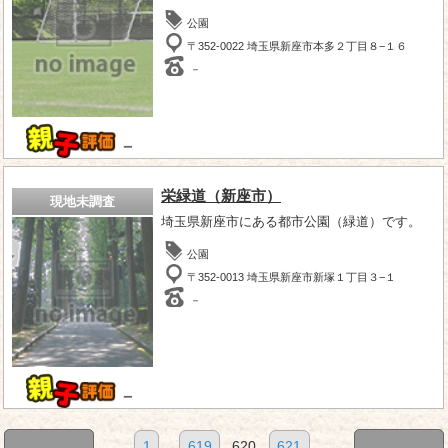
公園
〒352-0022 埼玉県新座市本多２丁目８−１６
－
－
栄緑道（新座市）
現地未調査
埼玉県新座市にある都市公園（緑道）です。
公園
〒352-0013 埼玉県新座市新塚１丁目３−１
－
－
1
...
619
620
621