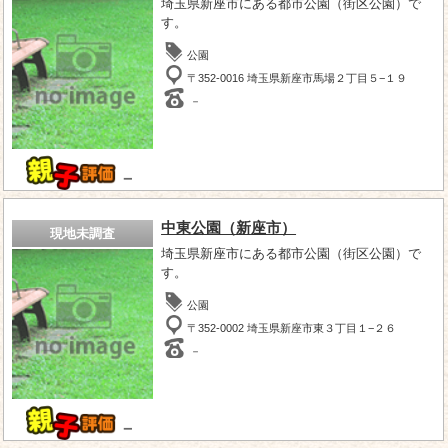
埼玉県新座市にある都市公園（街区公園）で
す。
公園
〒352-0016 埼玉県新座市馬場２丁目５−１９
－
－
中東公園（新座市）
現地未調査
埼玉県新座市にある都市公園（街区公園）で
す。
公園
〒352-0002 埼玉県新座市東３丁目１−２６
－
－