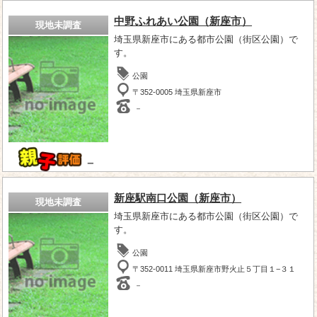
中野ふれあい公園（新座市）
現地未調査
埼玉県新座市にある都市公園（街区公園）で
す。
公園
〒352-0005 埼玉県新座市
－
－
新座駅南口公園（新座市）
現地未調査
埼玉県新座市にある都市公園（街区公園）で
す。
公園
〒352-0011 埼玉県新座市野火止５丁目１−３１
－