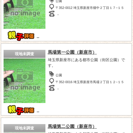
公園
〒352-0012 埼玉県新座市畑中２丁目１７−１５
－
－
馬場第一公園（新座市）
現地未調査
埼玉県新座市にある都市公園（街区公園）で
す。
公園
〒352-0016 埼玉県新座市馬場２丁目１２−１５
－
－
馬場第二公園（新座市）
現地未調査