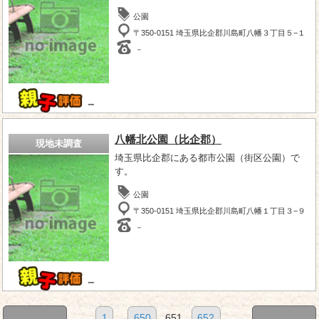
公園
〒350-0151 埼玉県比企郡川島町八幡３丁目５−１
－
－
八幡北公園（比企郡）
現地未調査
埼玉県比企郡にある都市公園（街区公園）で
す。
公園
〒350-0151 埼玉県比企郡川島町八幡１丁目３−９
－
－
1
...
650
651
652