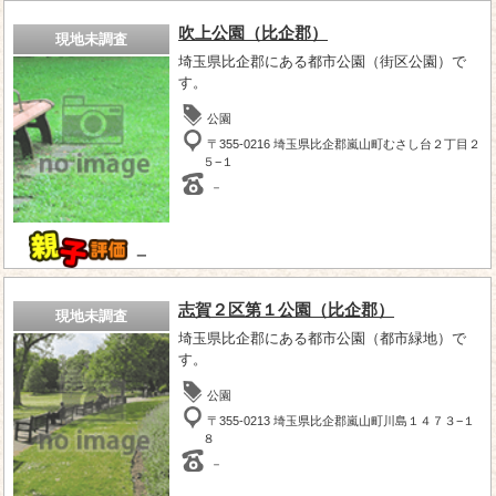
吹上公園（比企郡）
現地未調査
埼玉県比企郡にある都市公園（街区公園）で
す。
公園
〒355-0216 埼玉県比企郡嵐山町むさし台２丁目２
５−１
－
－
志賀２区第１公園（比企郡）
現地未調査
埼玉県比企郡にある都市公園（都市緑地）で
す。
公園
〒355-0213 埼玉県比企郡嵐山町川島１４７３−１
８
－