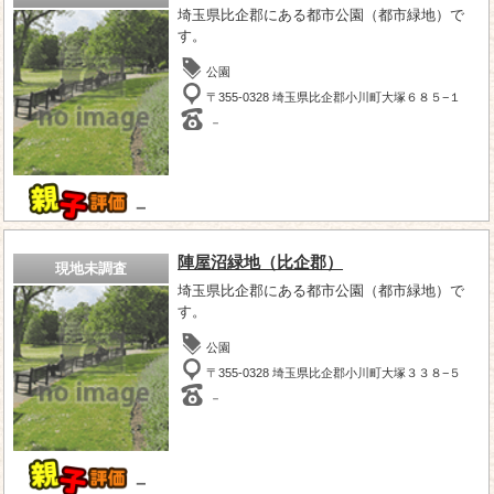
埼玉県比企郡にある都市公園（都市緑地）で
す。
公園
〒355-0328 埼玉県比企郡小川町大塚６８５−１
－
－
陣屋沼緑地（比企郡）
現地未調査
埼玉県比企郡にある都市公園（都市緑地）で
す。
公園
〒355-0328 埼玉県比企郡小川町大塚３３８−５
－
－