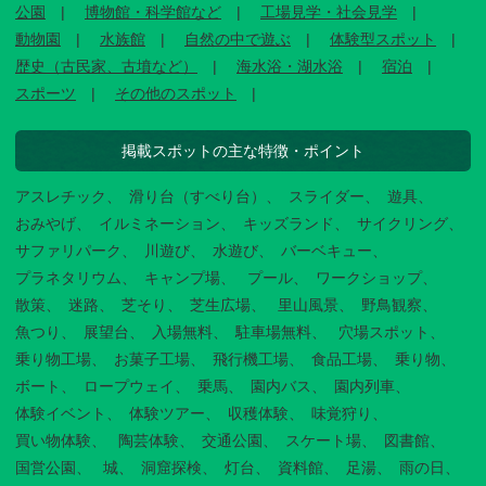
公園
博物館・科学館など
工場見学・社会見学
動物園
水族館
自然の中で遊ぶ
体験型スポット
歴史（古民家、古墳など）
海水浴・湖水浴
宿泊
スポーツ
その他のスポット
掲載スポットの主な特徴・ポイント
アスレチック
滑り台（すべり台）
スライダー
遊具
おみやげ
イルミネーション
キッズランド
サイクリング
サファリパーク
川遊び
水遊び
バーベキュー
プラネタリウム
キャンプ場
プール
ワークショップ
散策
迷路
芝そり
芝生広場
里山風景
野鳥観察
魚つり
展望台
入場無料
駐車場無料
穴場スポット
乗り物工場
お菓子工場
飛行機工場
食品工場
乗り物
ボート
ロープウェイ
乗馬
園内バス
園内列車
体験イベント
体験ツアー
収穫体験
味覚狩り
買い物体験
陶芸体験
交通公園
スケート場
図書館
国営公園
城
洞窟探検
灯台
資料館
足湯
雨の日