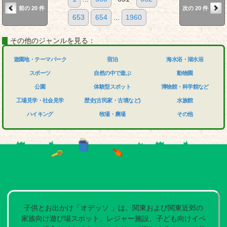
前の 20 件
次の 20 件
653
654
...
1960
その他のジャンルを見る：
遊園地・テーマパーク
宿泊
海水浴・湖水浴
スポーツ
自然の中で遊ぶ
動物園
公園
体験型スポット
博物館・科学館など
工場見学・社会見学
歴史(古民家・古墳など)
水族館
ハイキング
牧場・農場
その他
子供とお出かけ「オデッソ 」は、関東および関東近郊の
家族向け遊び場スポット、レジャー施設、子ども向けイベ