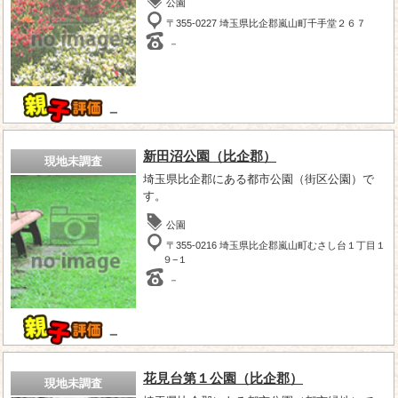
公園
〒355-0227 埼玉県比企郡嵐山町千手堂２６７
－
－
新田沼公園（比企郡）
現地未調査
埼玉県比企郡にある都市公園（街区公園）で
す。
公園
〒355-0216 埼玉県比企郡嵐山町むさし台１丁目１
９−１
－
－
花見台第１公園（比企郡）
現地未調査