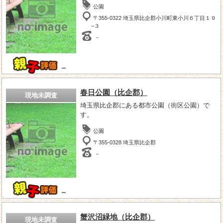
公園
〒355-0322 埼玉県比企郡小川町東小川６丁目１９
−３
－
－
春日公園（比企郡）
現地未調査
埼玉県比企郡にある都市公園（街区公園）で
す。
公園
〒355-0328 埼玉県比企郡
－
－
蟹沢沼緑地（比企郡）
現地未調査