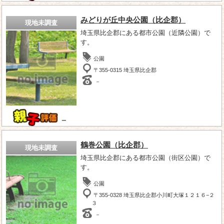
みどりが丘中央公園（比企郡）
現地未調査
埼玉県比企郡にある都市公園（近隣公園）で
す。
公園
〒355-0315 埼玉県比企郡
－
－
鶴巻公園（比企郡）
現地未調査
埼玉県比企郡にある都市公園（街区公園）で
す。
公園
〒355-0328 埼玉県比企郡小川町大塚１２１６−２
３
－