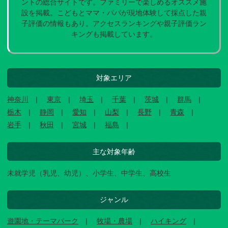
ントの総合サイトです。ファミリーで楽しめるオススメ施
設を掲載。こどもとママ・パパが現地体験して採点した親
子評価の情報もあり。アクセスランキングや親子評価ラン
キングも掲載しています。
対象エリア
神奈川
東京
埼玉
千葉
茨城
群馬
栃木
静岡
愛知
山梨
長野
青森
岩手
秋田
宮城
福島
主な対象年齢
未就学児（乳児、幼児）、小学生、中学生、高校生
ジャンル
遊園地・テーマパーク
牧場・農場
ハイキング