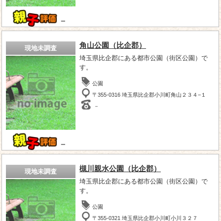
－
角山公園（比企郡）
現地未調査
埼玉県比企郡にある都市公園（街区公園）で
す。
公園
〒355-0316 埼玉県比企郡小川町角山２３４−１
－
－
槻川親水公園（比企郡）
現地未調査
埼玉県比企郡にある都市公園（街区公園）で
す。
公園
〒355-0321 埼玉県比企郡小川町小川３２７