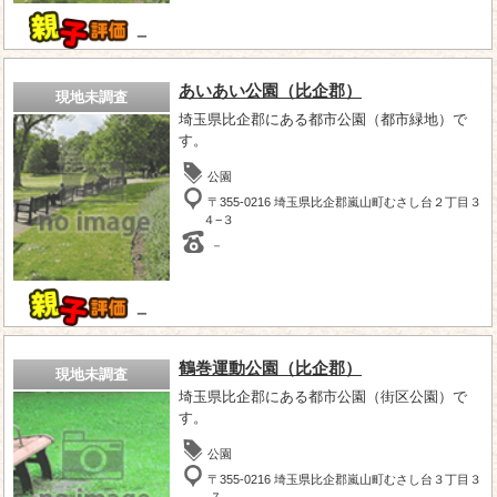
－
あいあい公園（比企郡）
現地未調査
埼玉県比企郡にある都市公園（都市緑地）で
す。
公園
〒355-0216 埼玉県比企郡嵐山町むさし台２丁目３
４−３
－
－
鶴巻運動公園（比企郡）
現地未調査
埼玉県比企郡にある都市公園（街区公園）で
す。
公園
〒355-0216 埼玉県比企郡嵐山町むさし台３丁目３
−７