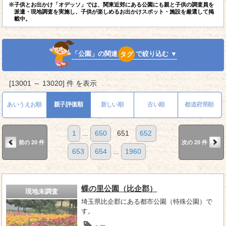
※子供とお出かけ「オデッソ」では、関東近郊にある公園にも親と子供の調査員を
派遣・現地調査を実施し、子供が楽しめるお出かけスポット・施設を厳選して掲
載中。
「公園」の関連
タグ
で絞り込む ▼
[13001 ～ 13020] 件 を表示
あいうえお順
親子評価順
新しい順
古い順
都道府県順
1
...
650
651
652
前の 20 件
次の 20 件
653
654
...
1960
蝶の里公園（比企郡）
現地未調査
埼玉県比企郡にある都市公園（特殊公園）で
す。