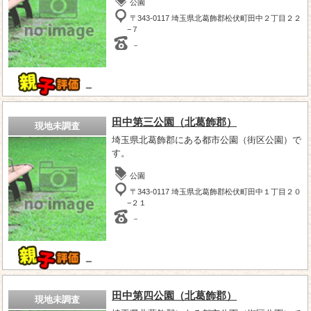
公園
〒343-0117 埼玉県北葛飾郡松伏町田中２丁目２２
−７
－
－
田中第三公園（北葛飾郡）
現地未調査
埼玉県北葛飾郡にある都市公園（街区公園）で
す。
公園
〒343-0117 埼玉県北葛飾郡松伏町田中１丁目２０
−２１
－
－
田中第四公園（北葛飾郡）
現地未調査