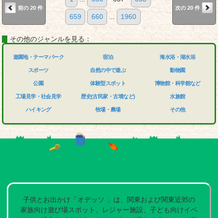
前の 20 件
次の 20 件
659
660
...
1960
その他のジャンルを見る：
遊園地・テーマパーク
宿泊
海水浴・湖水浴
スポーツ
自然の中で遊ぶ
動物園
公園
体験型スポット
博物館・科学館など
工場見学・社会見学
歴史(古民家・古墳など)
水族館
ハイキング
牧場・農場
その他
子供とお出かけ「オデッソ 」は、関東および関東近郊の
家族向け遊び場スポット、レジャー施設、子ども向けイベ