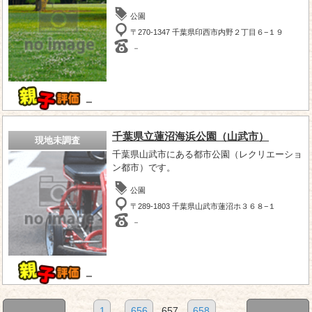
公園
〒270-1347 千葉県印西市内野２丁目６−１９
－
－
千葉県立蓮沼海浜公園（山武市）
現地未調査
千葉県山武市にある都市公園（レクリエーショ
ン都市）です。
公園
〒289-1803 千葉県山武市蓮沼ホ３６８−１
－
－
1
...
656
657
658