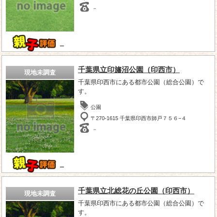
－
－
千葉県立印旛沼公園（印西市）
現地未調査
千葉県印西市にある都市公園（総合公園）で
す。
公園
〒270-1615 千葉県印西市師戸７５６−４
－
－
千葉県立北総花の丘公園（印西市）
現地未調査
千葉県印西市にある都市公園（総合公園）で
す。