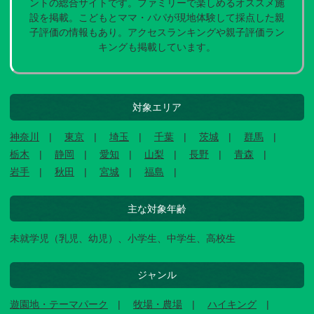
ントの総合サイトです。ファミリーで楽しめるオススメ施
設を掲載。こどもとママ・パパが現地体験して採点した親
子評価の情報もあり。アクセスランキングや親子評価ラン
キングも掲載しています。
対象エリア
神奈川
東京
埼玉
千葉
茨城
群馬
栃木
静岡
愛知
山梨
長野
青森
岩手
秋田
宮城
福島
主な対象年齢
未就学児（乳児、幼児）、小学生、中学生、高校生
ジャンル
遊園地・テーマパーク
牧場・農場
ハイキング