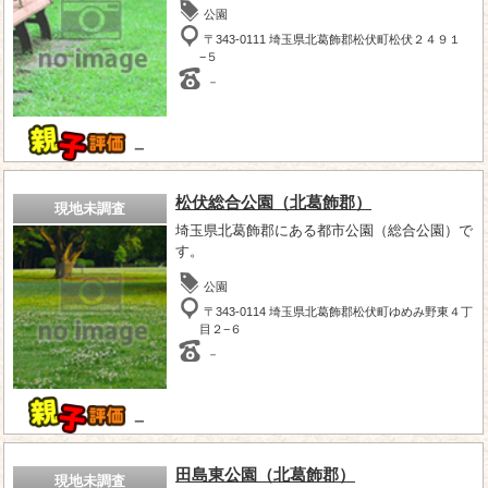
公園
〒343-0111 埼玉県北葛飾郡松伏町松伏２４９１
−５
－
－
松伏総合公園（北葛飾郡）
現地未調査
埼玉県北葛飾郡にある都市公園（総合公園）で
す。
公園
〒343-0114 埼玉県北葛飾郡松伏町ゆめみ野東４丁
目２−６
－
－
田島東公園（北葛飾郡）
現地未調査