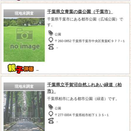
千葉県立青葉の森公園（千葉市）
現地未調査
千葉県千葉市にある都市公園（広域公園）で
す。
公園
〒260-0852 千葉県千葉市中央区青葉町９７７−１
－
－
千葉県立手賀沼自然ふれあい緑道（柏
現地未調査
市）
千葉県柏市にある都市公園（緑道）です。
公園
〒277-0004 千葉県柏市柏下１３５−１
－