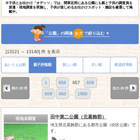
※子供とお出かけ「オデッソ」では、関東近郊にある公園にも親と子供の調査員を
派遣・現地調査を実施し、子供が楽しめるお出かけスポット・施設を厳選して掲
載中。
「公園」の関連
タグ
で絞り込む ▼
[13121 ～ 13140] 件 を表示
あいうえお順
親子評価順
新しい順
古い順
都道府県順
1
...
656
657
658
前の 20 件
次の 20 件
659
660
...
1960
田中第二公園（北葛飾郡）
現地未調査
埼玉県北葛飾郡にある都市公園（街区公園）で
す。