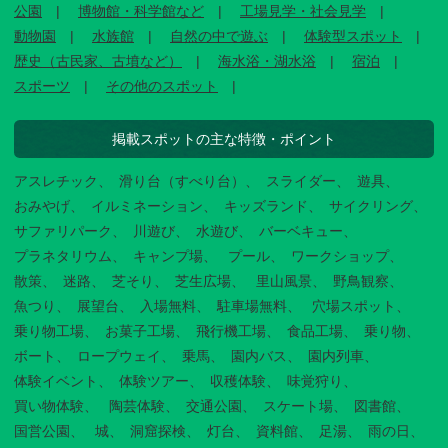
公園
博物館・科学館など
工場見学・社会見学
動物園
水族館
自然の中で遊ぶ
体験型スポット
歴史（古民家、古墳など）
海水浴・湖水浴
宿泊
スポーツ
その他のスポット
掲載スポットの主な特徴・ポイント
アスレチック
滑り台（すべり台）
スライダー
遊具
おみやげ
イルミネーション
キッズランド
サイクリング
サファリパーク
川遊び
水遊び
バーベキュー
プラネタリウム
キャンプ場
プール
ワークショップ
散策
迷路
芝そり
芝生広場
里山風景
野鳥観察
魚つり
展望台
入場無料
駐車場無料
穴場スポット
乗り物工場
お菓子工場
飛行機工場
食品工場
乗り物
ボート
ロープウェイ
乗馬
園内バス
園内列車
体験イベント
体験ツアー
収穫体験
味覚狩り
買い物体験
陶芸体験
交通公園
スケート場
図書館
国営公園
城
洞窟探検
灯台
資料館
足湯
雨の日