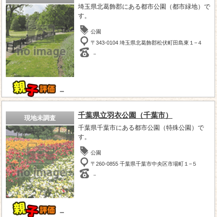
埼玉県北葛飾郡にある都市公園（都市緑地）で
す。
公園
〒343-0104 埼玉県北葛飾郡松伏町田島東１−４
－
－
千葉県立羽衣公園（千葉市）
現地未調査
千葉県千葉市にある都市公園（特殊公園）で
す。
公園
〒260-0855 千葉県千葉市中央区市場町１−５
－
－