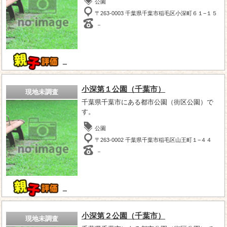
公園
〒263-0003 千葉県千葉市稲毛区小深町６１−１５
－
－
小深第１公園（千葉市）
現地未調査
千葉県千葉市にある都市公園（街区公園）で
す。
公園
〒263-0002 千葉県千葉市稲毛区山王町１−４４
－
－
小深第２公園（千葉市）
現地未調査