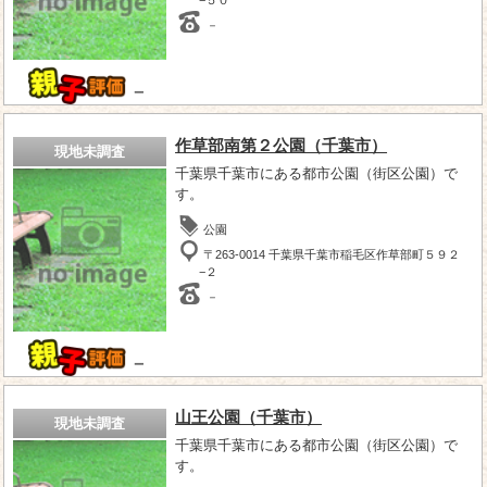
－
－
作草部南第２公園（千葉市）
現地未調査
千葉県千葉市にある都市公園（街区公園）で
す。
公園
〒263-0014 千葉県千葉市稲毛区作草部町５９２
−２
－
－
山王公園（千葉市）
現地未調査
千葉県千葉市にある都市公園（街区公園）で
す。