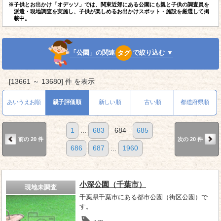
※子供とお出かけ「オデッソ」では、関東近郊にある公園にも親と子供の調査員を
派遣・現地調査を実施し、子供が楽しめるお出かけスポット・施設を厳選して掲
載中。
「公園」の関連
タグ
で絞り込む ▼
[13661 ～ 13680] 件 を表示
あいうえお順
親子評価順
新しい順
古い順
都道府県順
1
...
683
684
685
前の 20 件
次の 20 件
686
687
...
1960
小深公園（千葉市）
現地未調査
千葉県千葉市にある都市公園（街区公園）で
す。