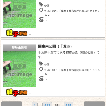
公園
〒263-0041 千葉県千葉市稲毛区黒砂台２丁目７
−１２
－
－
園生南公園（千葉市）
現地未調査
千葉県千葉市にある都市公園（街区公園）で
す。
公園
〒263-0051 千葉県千葉市稲毛区園生町１０１５
−５
－
－
1
...
683
684
685