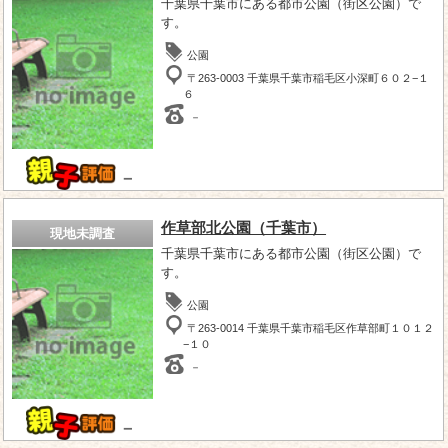
千葉県千葉市にある都市公園（街区公園）で
す。
公園
〒263-0003 千葉県千葉市稲毛区小深町６０２−１
６
－
－
作草部北公園（千葉市）
現地未調査
千葉県千葉市にある都市公園（街区公園）で
す。
公園
〒263-0014 千葉県千葉市稲毛区作草部町１０１２
−１０
－
－