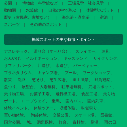
公園
博物館・科学館など
工場見学・社会見学
動物園
水族館
自然の中で遊ぶ
体験型スポット
歴史（古民家、古墳など）
海水浴・湖水浴
宿泊
スポーツ
その他のスポット
掲載スポットの主な特徴・ポイント
アスレチック
滑り台（すべり台）
スライダー
遊具
おみやげ
イルミネーション
キッズランド
サイクリング
サファリパーク
川遊び
水遊び
バーベキュー
プラネタリウム
キャンプ場
プール
ワークショップ
散策
迷路
芝そり
芝生広場
里山風景
野鳥観察
魚つり
展望台
入場無料
駐車場無料
穴場スポット
乗り物工場
お菓子工場
飛行機工場
食品工場
乗り物
ボート
ロープウェイ
乗馬
園内バス
園内列車
体験イベント
体験ツアー
収穫体験
味覚狩り
買い物体験
陶芸体験
交通公園
スケート場
図書館
国営公園
城
洞窟探検
灯台
資料館
足湯
雨の日