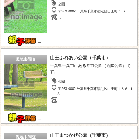
公園
〒263-0002 千葉県千葉市稲毛区山王町５−２
－
－
山王ふれあい公園（千葉市）
現地未調査
千葉県千葉市にある都市公園（近隣公園）で
す。
公園
〒263-0002 千葉県千葉市稲毛区山王町１８６−１
３
－
－
山王まつかぜ公園（千葉市）
現地未調査