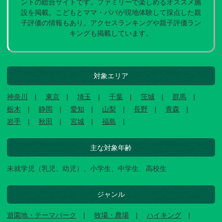
ントの総合サイトです。ファミリーで楽しめるオススメ施
設を掲載。こどもとママ・パパが現地体験して採点した親
子評価の情報もあり。アクセスランキングや親子評価ラン
キングも掲載しています。
対象エリア
神奈川
東京
埼玉
千葉
茨城
群馬
栃木
静岡
愛知
山梨
長野
青森
岩手
秋田
宮城
福島
主な対象年齢
未就学児（乳児、幼児）、小学生、中学生、高校生
ジャンル
遊園地・テーマパーク
牧場・農場
ハイキング