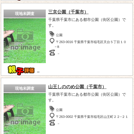
三京公園（千葉市）
現地未調査
千葉県千葉市にある都市公園（街区公園）で
す。
公園
〒263-0016 千葉県千葉市稲毛区天台５丁目１０
−８
－
－
山王しののめ公園（千葉市）
現地未調査
千葉県千葉市にある都市公園（街区公園）で
す。
公園
〒263-0002 千葉県千葉市稲毛区山王町２２−２１
－