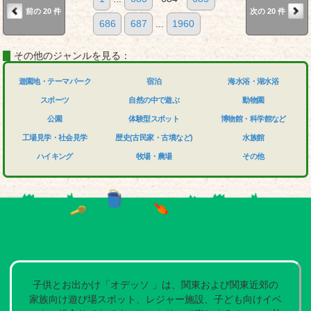
前の 20 件
次の 20 件
686
687
...
1960
その他のジャンルを見る：
遊園地・テーマパーク
宿泊
海水浴・湖水浴
スポーツ
自然の中で遊ぶ
動物園
公園
体験型スポット
博物館・科学館など
工場見学・社会見学
歴史(古民家・古墳など)
水族館
ハイキング
牧場・農場
その他
子供とお出かけ「オデッソ 」は、関東および関東近郊の
家族向け遊び場スポット、レジャー施設、子ども向けイベ