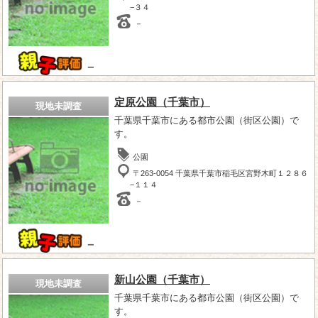
−３４
－
－
定原公園（千葉市）
現地未調査
千葉県千葉市にある都市公園（街区公園）で
す。
公園
〒263-0054 千葉県千葉市稲毛区宮野木町１２８６
−１１４
－
－
新山公園（千葉市）
現地未調査
千葉県千葉市にある都市公園（街区公園）で
す。