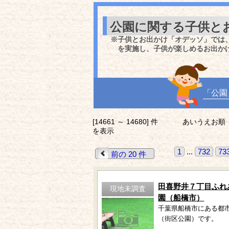
公園に関する子供と
※子供とお出かけ「オデッソ」では
を実施し、子供が楽しめるお出か
「公園
[14661 ～ 14680] 件
あいうえお順
を表示
1
...
732
73
前の 20 件
田喜野井７丁目ふれ
現地未調査
園（船橋市）
千葉県船橋市にある都
（街区公園）です。