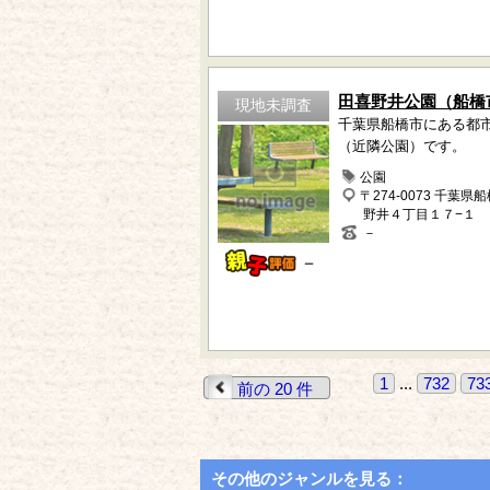
田喜野井公園（船橋
現地未調査
千葉県船橋市にある都
（近隣公園）です。
公園
〒274-0073 千葉県
野井４丁目１７−１
－
－
1
...
732
73
前の 20 件
その他のジャンルを見る：