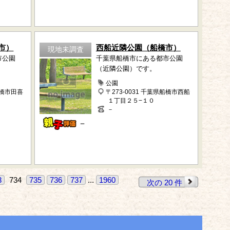
市）
西船近隣公園（船橋市）
現地未調査
市公園
千葉県船橋市にある都市公園
（近隣公園）です。
公園
船橋市田喜
〒273-0031 千葉県船橋市西船
１丁目２５−１０
－
－
3
734
735
736
737
...
1960
次の 20 件