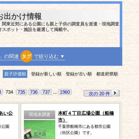
お出かけ情報
、関東近郊にある公園にも親と子供の調査員を派遣・現地調査
けスポット・施設を厳選して掲載中。
」の関連
タグ
で絞り込む ▼
親子評価順
登録が新しい順
登録が古い順
都道府県順
3
734
735
736
737
...
1960
次の 20 件
あい公
本町４丁目広場公園（船橋
現地未調査
市）
市公園
千葉県船橋市にある都市公園
（街区公園）です。