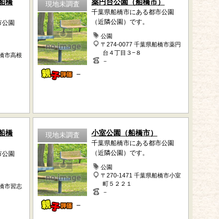
船橋
薬円台公園（船橋市）
現地未調査
千葉県船橋市にある都市公園
（近隣公園）です。
市公園
公園
〒274-0077 千葉県船橋市薬円
台４丁目３−８
船橋市高根
－
－
船橋
小室公園（船橋市）
現地未調査
千葉県船橋市にある都市公園
（近隣公園）です。
市公園
公園
〒270-1471 千葉県船橋市小室
町５２２１
船橋市習志
－
－