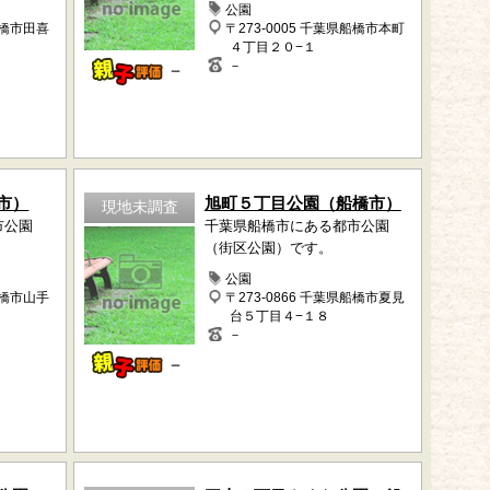
公園
船橋市田喜
〒273-0005 千葉県船橋市本町
４丁目２０−１
－
－
市）
旭町５丁目公園（船橋市）
現地未調査
市公園
千葉県船橋市にある都市公園
（街区公園）です。
公園
船橋市山手
〒273-0866 千葉県船橋市夏見
台５丁目４−１８
－
－