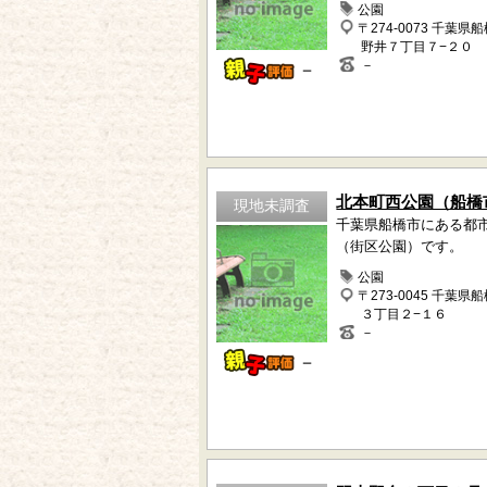
公園
〒274-0073 千葉県
野井７丁目７−２０
－
－
北本町西公園（船橋
現地未調査
千葉県船橋市にある都
（街区公園）です。
公園
〒273-0045 千葉県
３丁目２−１６
－
－