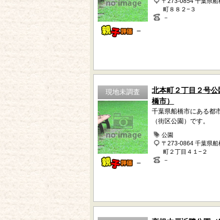
〒273-0854 千葉県
町８８２−３
－
－
北本町２丁目２号公
現地未調査
橋市）
千葉県船橋市にある都
（街区公園）です。
公園
〒273-0864 千葉県
町２丁目４１−２
－
－