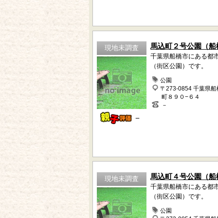
馬込町２号公園（船
現地未調査
千葉県船橋市にある都
（街区公園）です。
公園
〒273-0854 千葉県
町８９０−６４
－
－
馬込町４号公園（船
現地未調査
千葉県船橋市にある都
（街区公園）です。
公園