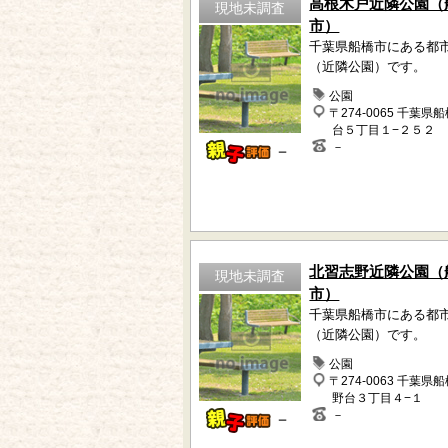
高根木戸近隣公園（
現地未調査
市）
千葉県船橋市にある都
（近隣公園）です。
公園
〒274-0065 千葉県
台５丁目１−２５２
－
－
北習志野近隣公園（
現地未調査
市）
千葉県船橋市にある都
（近隣公園）です。
公園
〒274-0063 千葉県
野台３丁目４−１
－
－