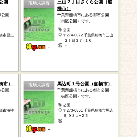
公園
三山２丁目さくら公園（船
現地未調査
橋市）
市公園
千葉県船橋市にある都市公園
（街区公園）です。
公園
船橋市習志
〒274-0072 千葉県船橋市三山
２丁目３７−１６
－
－
橋市）
馬込町１号公園（船橋市）
現地未調査
市公園
千葉県船橋市にある都市公園
（街区公園）です。
公園
船橋市海神
〒273-0851 千葉県船橋市馬込
町９３１−２５
－
－