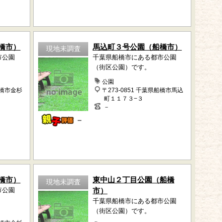
橋市）
馬込町３号公園（船橋市）
現地未調査
市公園
千葉県船橋市にある都市公園
（街区公園）です。
公園
船橋市金杉
〒273-0851 千葉県船橋市馬込
町１１７３−３
－
－
橋市）
東中山２丁目公園（船橋
現地未調査
市公園
市）
千葉県船橋市にある都市公園
（街区公園）です。