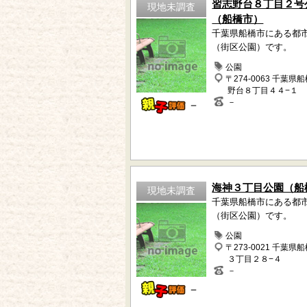
習志野台８丁目２号
現地未調査
（船橋市）
千葉県船橋市にある都
（街区公園）です。
公園
〒274-0063 千葉県
野台８丁目４４−１
－
－
海神３丁目公園（船
現地未調査
千葉県船橋市にある都
（街区公園）です。
公園
〒273-0021 千葉県
３丁目２８−４
－
－