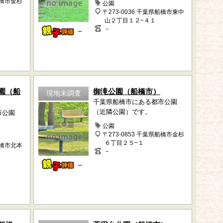
船橋市金杉
公園
〒273-0036 千葉県船橋市東中
山２丁目１２−４１
－
－
園（船
御滝公園（船橋市）
現地未調査
千葉県船橋市にある都市公園
（近隣公園）です。
市公園
公園
〒273-0853 千葉県船橋市金杉
６丁目２５−１
船橋市北本
－
－